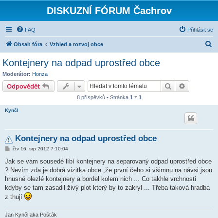
DISKUZNÍ FÓRUM Čachrov
FAQ
Přihlásit se
H
Obsah fóra
Vzhled a rozvoj obce
l
Kontejnery na odpad uprostřed obce
e
Moderátor:
Honza
d
Hledat
Pokročilé 
Odpovědět
a
8 příspěvků • Stránka
1
z
1
t
Kynčl
Kontejnery na odpad uprostřed obce
P
čtv 16. srp 2012 7:10:04
ř
í
Jak se vám sousedé líbí kontejnery na separovaný odpad uprostřed obce
s
? Nevím zda je dobrá vizitka obce ,že první čeho si všimnu na návsi jsou
p
ě
hnusné olezlé kontejnery a bordel kolem nich ... Co takhle vrchnosti
v
kdyby se tam zasadil živý plot který by to zakryl ... Třeba taková hradba
e
k
z thují
Jan Kynčl aka Pošťák