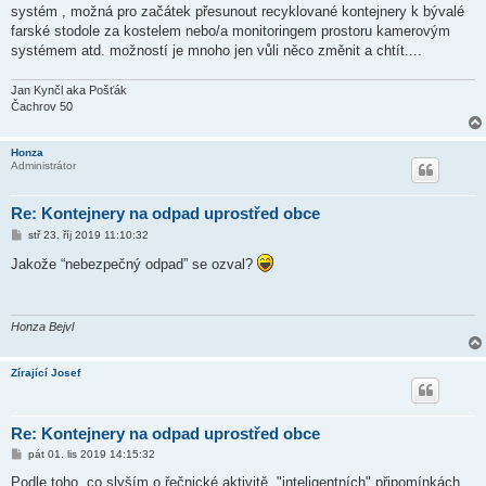
systém , možná pro začátek přesunout recyklované kontejnery k bývalé
farské stodole za kostelem nebo/a monitoringem prostoru kamerovým
systémem atd. možností je mnoho jen vůli něco změnit a chtít....
Jan Kynčl aka Pošťák
Čachrov 50
Honza
Administrátor
Re: Kontejnery na odpad uprostřed obce
P
stř 23. říj 2019 11:10:32
ř
í
Jakože “nebezpečný odpad” se ozval?
s
p
ě
v
e
Honza Bejvl
k
Zírající Josef
Re: Kontejnery na odpad uprostřed obce
P
pát 01. lis 2019 14:15:32
ř
í
Podle toho, co slyším o řečnické aktivitě, "inteligentních" připomínkách,