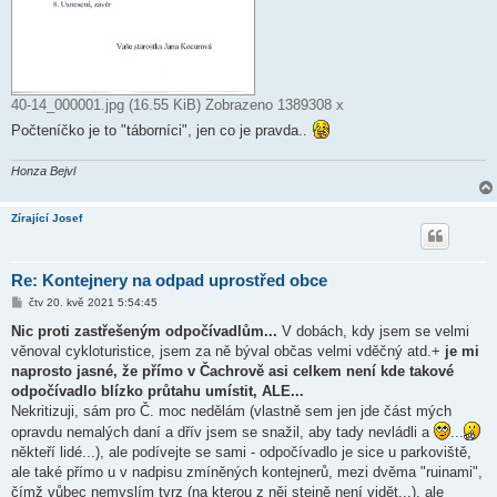
40-14_000001.jpg (16.55 KiB) Zobrazeno 1389308 x
Počteníčko je to "táborníci", jen co je pravda..
Honza Bejvl
Zírající Josef
Re: Kontejnery na odpad uprostřed obce
P
čtv 20. kvě 2021 5:54:45
ř
í
Nic proti zastřešeným odpočívadlům...
V dobách, kdy jsem se velmi
s
věnoval cykloturistice, jsem za ně býval občas velmi vděčný atd.+
je mi
p
ě
naprosto jasné, že přímo v Čachrově asi celkem není kde takové
v
odpočívadlo blízko průtahu umístit, ALE...
e
k
Nekritizuji, sám pro Č. moc nedělám (vlastně sem jen jde část mých
opravdu nemalých daní a dřív jsem se snažil, aby tady nevládli a
...
někteří lidé...), ale podívejte se sami - odpočívadlo je sice u parkoviště,
ale také přímo u v nadpisu zmíněných kontejnerů, mezi dvěma "ruinami",
čímž vůbec nemyslím tvrz (na kterou z něj stejně není vidět...), ale