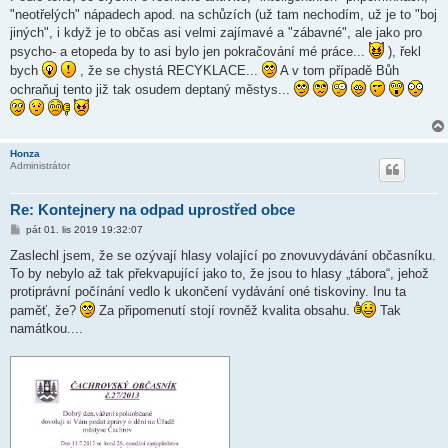
s
"neotřelých" nápadech apod. na schůzích (už tam nechodím, už je to "boj
p
ě
jiných", i když je to občas asi velmi zajímavé a "zábavné", ale jako pro
v
psycho- a etopeda by to asi bylo jen pokračování mé práce...
), řekl
e
k
bych
, že se chystá RECYKLACE...
A v tom případě Bůh
ochraňuj tento již tak osudem deptaný městys...
Honza
Administrátor
Re: Kontejnery na odpad uprostřed obce
P
pát 01. lis 2019 19:32:07
ř
í
Zaslechl jsem, že se ozývají hlasy volající po znovuvydávání občasníku.
s
To by nebylo až tak překvapující jako to, že jsou to hlasy „tábora“, jehož
p
ě
protiprávní počínání vedlo k ukončení vydávání oné tiskoviny. Inu ta
v
paměť, že?
Za připomenutí stojí rovněž kvalita obsahu.
Tak
e
k
namátkou....