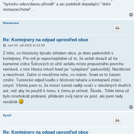
"bytovku odevzdanou přírodě" a asi podobně dopadající "dolní
restauraci/hotel"...
Hranacova
Re: Kontejnery na odpad uprostřed obce
P
ned 03. zář 2023 11:01:50
ř
í
Z toho, co historicky bývalo středem obce, je dnes parkoviště s
s
kontejnery. Pro mě je nepochopitelné už to, že asfalt dorazil až ke
p
ě
kamenné zídce Šolcových (o užití asfaltu místo propustného povrchu
v
nemluvě, o tom Honza mluvil hned po "vylepšení" parkoviště). Necitlivost
e
k
a neuctivost. Zatím si nevážíme toho, co máme. Snad se to časem
změní. Turistické odpočívadlo v blízkosti tahače a kontejnerů ztrácí
smysl. Všimla jsem si, že mnozí turisté raději svačí v otevřených dveřích
aut, než aby ho použili k tomu, k čemu je určené. Škoda...Tohle téma už
bylo mnohokrát probrané, přidávám svůj názor ex post, ale jsem tady
nováček
Kynčl
Re: Kontejnery na odpad uprostřed obce