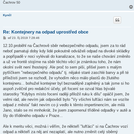
Čachrov 50
Kynčl
Re: Kontejnery na odpad uprostřed obce
P
stř 23. říj 2019 7:28:46
ř
í
12.10.proběhl na Čachrově sběr nebezpečného odpadu, jsem za to rád
s
neboť pamatuji doby kdy lidé pokoutně odváželi odpad na divoké skládky
p
ě
a popřípadě v noci vylévali do kanalizace, to že se naše chování změnilo
v
a už ve frontě stojíme na sběr těchto věcí je známkou toho, že nám
e
k
okolní svět není lhostejný. Ale proč to sem piši, přišel jsem s malým
pytlíčkem "nebezpečného odpadu" tj. nějaké staré zaschlé barvy a při té
příležisti jsem se rozhodl, že vyhodím něco málo plastů do žlutého
kontejneru... bohužel kontejner byl beznadějně zaplněný a tak jsme si ho
aspoň zvěčnil pro redakční účely, při focení se ozval hlas bývalé
starostky "Kdybys místo focení raději přiložil ruku k dílu" opáčil jsem, že
velmi rád, ale nevím jak odpovědí bylo "Vy všichni lufťáci nám se vozíte
odpad z města" fakt nevím co ji vedlo k těmto impertinencím, ale milá
Jano, stalo se mi mnhokrát, že jsem zapomenul tříděné odpadky v autě a
šly do tříděného odpadu v Praze...
Ale k meritu věci, možná i věřím, že někteří "lufťáci" si na Čachrov vozí
odpad a někteří za něj aní nezaplatí, ale nutno změnít celý sběrný