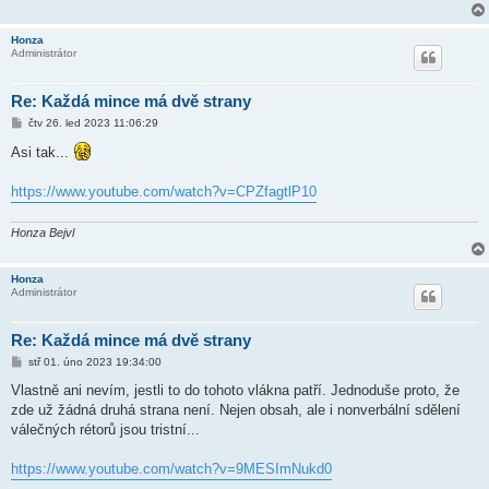
Honza
Administrátor
Re: Každá mince má dvě strany
P
čtv 26. led 2023 11:06:29
ř
í
Asi tak...
s
p
ě
https://www.youtube.com/watch?v=CPZfagtlP10
v
e
k
Honza Bejvl
Honza
Administrátor
Re: Každá mince má dvě strany
P
stř 01. úno 2023 19:34:00
ř
í
Vlastně ani nevím, jestli to do tohoto vlákna patří. Jednoduše proto, že
s
zde už žádná druhá strana není. Nejen obsah, ale i nonverbální sdělení
p
ě
válečných rétorů jsou tristní...
v
e
k
https://www.youtube.com/watch?v=9MESImNukd0