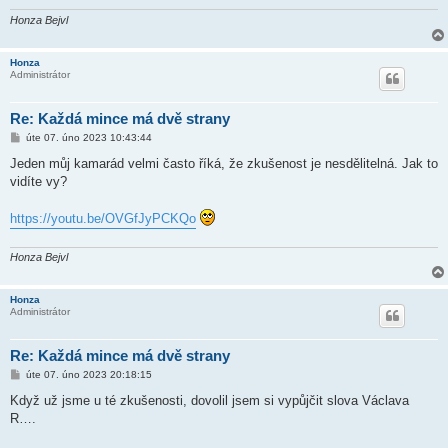
Honza Bejvl
Honza
Administrátor
Re: Každá mince má dvě strany
P
úte 07. úno 2023 10:43:44
ř
í
Jeden můj kamarád velmi často říká, že zkušenost je nesdělitelná. Jak to
s
vidíte vy?
p
ě
v
https://youtu.be/OVGfJyPCKQo
e
k
Honza Bejvl
Honza
Administrátor
Re: Každá mince má dvě strany
P
úte 07. úno 2023 20:18:15
ř
í
Když už jsme u té zkušenosti, dovolil jsem si vypůjčit slova Václava
s
R….
p
ě
v