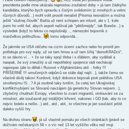
prezidenta podle mne ukázala naprostou zoufalost doby = já tam žádnýho
kandidáta, kterýho bych opravdu s čistým svědomím (z mnohých a velmi
různých důvodů...) mohl volit prostě nenašel (Pitomia nesnáším a možná
ještě "slušnej člověk" Bašta už není schopen ani mluvit, ale v 1. kole
jsem ho volit šel, abych aspoň naštval jak "pětišmejdy", tak Bureše...) a
výsledek (když to řeknu co nejslušněji..., námezdní bojovník s
manželkou politružkou...
) tomu odpovídá...
Že jakmile se USA něčeho na cizím území zachce nebo ho prostě jen
potřebuje pro svý rejdy, už se tam hrnou a už tam šířej "demoKRADcii",
to se dávno ví... + že se taky spojí třeba i s ďáblem, aby vydělali a
naopak, že svý zneužitý a už nepotřebný spojence rádi nechávají
napospas (ale to dělali i Rusové v Afghánistánu atd. - fotky !!!
PŘÍŠERNĚ !!! umučených odpůrců se stále dají najít...), takže čemu se
vlastně divěj takoví Kurdové, když dokonce bojovali proti politikou USA
stvořenýmu IS...? A já osobně taky tvrdím, že celej ten Ukrajinskej
konflikt/vybíjení se Slovanů navzájem (já geneticky Slovan nejsem...),
zbytečný chudnutí Evropy, všechno to zvaní migrantů, omlouvání se za
minulost, ale současně její totál(it)ní křivení, nakonec i GD (tak, aby to co
nejvíc bolelo a nešlo...) atd., atd., atd., to všechno je jen součástí ještě
daleko vyšší hry.
Na druhou stranu
, já už vlastně pomalu po všech stránkách (právě se
dožívám nečekaných 59 = o víc než 13 let vyššího věku než moji