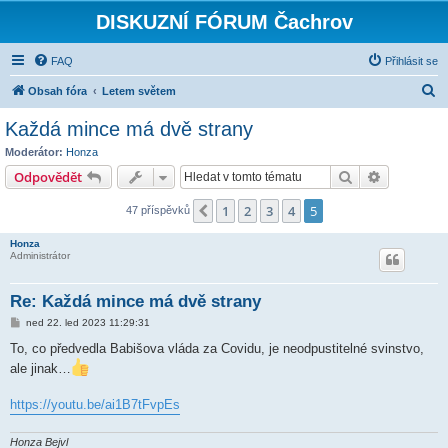
DISKUZNÍ FÓRUM Čachrov
FAQ
Přihlásit se
H
Obsah fóra
Letem světem
l
Každá mince má dvě strany
e
Moderátor:
Honza
d
Hledat
Pokročilé 
Odpovědět
a
1
2
3
4
5
Předchozí
47 příspěvků
t
Honza
Administrátor
Re: Každá mince má dvě strany
P
ned 22. led 2023 11:29:31
ř
í
To, co předvedla Babišova vláda za Covidu, je neodpustitelné svinstvo,
s
ale jinak…
p
ě
v
https://youtu.be/ai1B7tFvpEs
e
k
Honza Bejvl