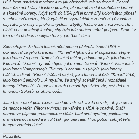
USA jsem navštívil mockrát a to jak obchodně, tak soukromě. Poznal
e
k
jsem územní krásy i lidskou povahu, ale marně hledal skutečnou historii
a skutečné kořeny. Když totiž do USA přišel první bílý kolonizátor, přinesl
s sebou světonázor, který vyústil ve vyvraždění a zotročení původních
obyvatel jiné rasy a jiného smýšlení. Zbytky Indiánů žijí v rezervacích, v
nichž dnes dominují kasina, aby bylo kde utrácet státní podporu. Proto i v
tom mále dodnes hnědých těl žijí jen "bílé" duše...
Samozřejmě, že tento kolonizační proces překročil území USA a
pokračoval za jeho hranicemi. "Kmen" Afghánců měl dopadnout stejně,
jako kmen Arapaho. "Kmen" Korejců měl dopadnout stejně, jako kmen
Komančů. "Kmen" Syřanů stejně, jako kmen Siouxů. "Kmen" Vietnamců
jako kmen Vampanoagů. "Kmeny "Laosanů a Lybijců, jako kmeny
Liščích indiánů. "Kmen" Iráčanů stejně, jako kmen Irokézů. "Kmen" Srbů,
jako kmen Seminolů... A myslím, že stejný scénář čeká i rozhádané
kmeny "Slovanů". Za pár let o nich nemusí být slyšet víc, než třeba o
kmenech Sekotů, či Shawneeů...
Jistě bych mohl pokračovat, ale kdo vidí vidí a kdo nevidí, tak jen proto,
že nechce vidět. Přitom vyhnout se válkám s USA je snadné. Stačí
sametově přijmout proamerickou vládu, bankovní systém, poslouchat
mainstreamová media a volit tak, jak ona radí. Proč potom zabíjet těla,
kterým zemřela duše?
Honza Bejvl