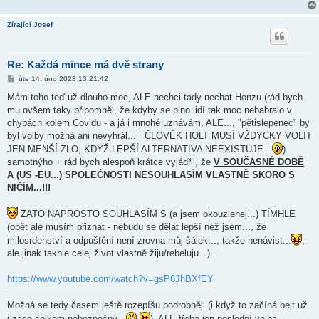
Zírající Josef
Re: Každá mince má dvě strany
P
úte 14. úno 2023 13:21:42
ř
í
Mám toho teď už dlouho moc, ALE nechci tady nechat Honzu (rád bych
s
mu ovšem taky připomněl, že kdyby se plno lidí tak moc nebabralo v
p
ě
chybách kolem Covidu - a já i mnohé uznávám, ALE..., "pětislepenec" by
v
byl volby možná ani nevyhrál...= ČLOVĚK HOLT MUSÍ VŽDYCKY VOLIT
e
k
JEN MENŠÍ ZLO, KDYŽ LEPŠÍ ALTERNATIVA NEEXISTUJE...
)
samotnýho + rád bych alespoň krátce vyjádřil, že
V SOUČASNÉ DOBĚ
A (US -EU...) SPOLEČNOSTI NESOUHLASÍM VLASTNĚ SKORO S
NIČÍM...!!!
ZATO NAPROSTO SOUHLASÍM S (a jsem okouzlenej...) TÍMHLE
(opět ale musím přiznat - nebudu se dělat lepší než jsem..., že
milosrdenství a odpuštění není zrovna můj šálek..., takže nenávist...
,
ale jinak takhle celej život vlastně žiju/rebeluju...)...
https://www.youtube.com/watch?v=gsP6JhBXfEY
Možná se tedy časem ještě rozepíšu podrobněji (i když to začíná bejt už
i zase celkem nebezpečný...
), ALE třeba jen poslední volba