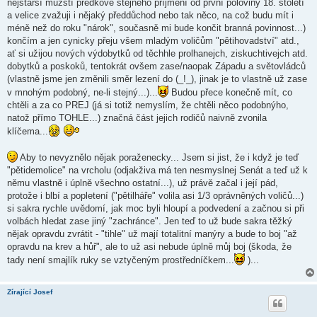
nejstarší mužští předkové stejného příjmení od první poloviny 18. století
a velice zvažuji i nějaký předdůchod nebo tak něco, na což budu mít i
méně než do roku "nárok", současně mi bude končit branná povinnost...)
končím a jen cynicky přeju všem mladým voličům "pětihovadství" atd.,
ať si užijou nových výdobytků od těchhle prolhanejch, ziskuchtivejch atd.
dobytků a poskoků, tentokrát ovšem zase/naopak Západu a světovládců
(vlastně jsme jen změnili směr lezení do (_!_), jinak je to vlastně už zase
v mnohým podobný, ne-li stejný...)...
Budou přece konečně mít, co
chtěli a za co PREJ (já si totiž nemyslím, že chtěli něco podobnýho,
natož přímo TOHLE...) značná část jejich rodičů naivně zvonila
klíčema...
Aby to nevyznělo nějak poraženecky... Jsem si jist, že i když je teď
"pětidemolice" na vrcholu (odjakživa má ten nesmyslnej Senát a teď už k
němu vlastně i úplně všechno ostatní...), už právě začal i její pád,
protože i blbí a popletení ("pětilháře" volila asi 1/3 oprávněných voličů...)
si sakra rychle uvědomí, jak moc byli hloupí a podvedení a začnou si při
volbách hledat zase jiný "zachránce". Jen teď to už bude sakra těžký
nějak opravdu zvrátit - "tihle" už mají totalitní manýry a bude to boj "až
opravdu na krev a hůř", ale to už asi nebude úplně můj boj (škoda, že
tady není smajlík ruky se vztyčeným prostředníčkem...
)...
Zírající Josef