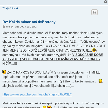
Zírající Josef
Re: Každá mince má dvě strany
P
úte 14. úno 2023 13:21:42
ř
í
Mám toho teď už dlouho moc, ALE nechci tady nechat Honzu (rád bych
s
mu ovšem taky připomněl, že kdyby se plno lidí tak moc nebabralo v
p
ě
chybách kolem Covidu - a já i mnohé uznávám, ALE..., "pětislepenec" by
v
byl volby možná ani nevyhrál...= ČLOVĚK HOLT MUSÍ VŽDYCKY VOLIT
e
k
JEN MENŠÍ ZLO, KDYŽ LEPŠÍ ALTERNATIVA NEEXISTUJE...
)
samotnýho + rád bych alespoň krátce vyjádřil, že
V SOUČASNÉ DOBĚ
A (US -EU...) SPOLEČNOSTI NESOUHLASÍM VLASTNĚ SKORO S
NIČÍM...!!!
ZATO NAPROSTO SOUHLASÍM S (a jsem okouzlenej...) TÍMHLE
(opět ale musím přiznat - nebudu se dělat lepší než jsem..., že
milosrdenství a odpuštění není zrovna můj šálek..., takže nenávist...
,
ale jinak takhle celej život vlastně žiju/rebeluju...)...
https://www.youtube.com/watch?v=gsP6JhBXfEY
Možná se tedy časem ještě rozepíšu podrobněji (i když to začíná bejt už
i zase celkem nebezpečný...
), ALE třeba jen poslední volba