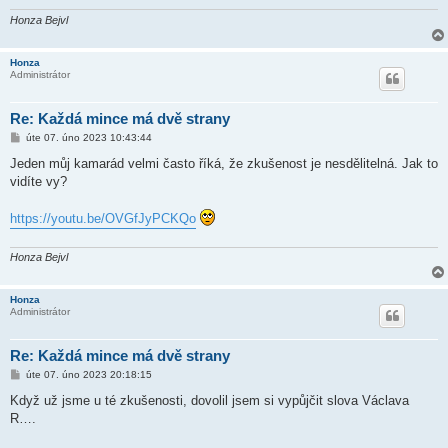
Honza Bejvl
Honza
Administrátor
Re: Každá mince má dvě strany
P
úte 07. úno 2023 10:43:44
ř
í
Jeden můj kamarád velmi často říká, že zkušenost je nesdělitelná. Jak to
s
vidíte vy?
p
ě
v
https://youtu.be/OVGfJyPCKQo
e
k
Honza Bejvl
Honza
Administrátor
Re: Každá mince má dvě strany
P
úte 07. úno 2023 20:18:15
ř
í
Když už jsme u té zkušenosti, dovolil jsem si vypůjčit slova Václava
s
R….
p
ě
v