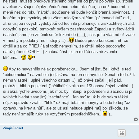
nejstarší mužští předkové stejného příjmení od první poloviny 18. století
a velice zvažuji i nějaký předdůchod nebo tak něco, na což budu mít i
méně než do roku "nárok", současně mi bude končit branná povinnost...)
končím a jen cynicky přeju všem mladým voličům "pětihovadství" atd.,
ať si užijou nových výdobytků od těchhle prolhanejch, ziskuchtivejch atd.
dobytků a poskoků, tentokrát ovšem zase/naopak Západu a světovládců
(vlastně jsme jen změnili směr lezení do (_!_), jinak je to vlastně už zase
v mnohým podobný, ne-li stejný...)...
Budou přece konečně mít, co
chtěli a za co PREJ (já si totiž nemyslím, že chtěli něco podobnýho,
natož přímo TOHLE...) značná část jejich rodičů naivně zvonila
klíčema...
Aby to nevyznělo nějak poraženecky... Jsem si jist, že i když je teď
"pětidemolice" na vrcholu (odjakživa má ten nesmyslnej Senát a teď už k
němu vlastně i úplně všechno ostatní...), už právě začal i její pád,
protože i blbí a popletení ("pětilháře" volila asi 1/3 oprávněných voličů...)
si sakra rychle uvědomí, jak moc byli hloupí a podvedení a začnou si při
volbách hledat zase jiný "zachránce". Jen teď to už bude sakra těžký
nějak opravdu zvrátit - "tihle" už mají totalitní manýry a bude to boj "až
opravdu na krev a hůř", ale to už asi nebude úplně můj boj (škoda, že
tady není smajlík ruky se vztyčeným prostředníčkem...
)...
Zírající Josef