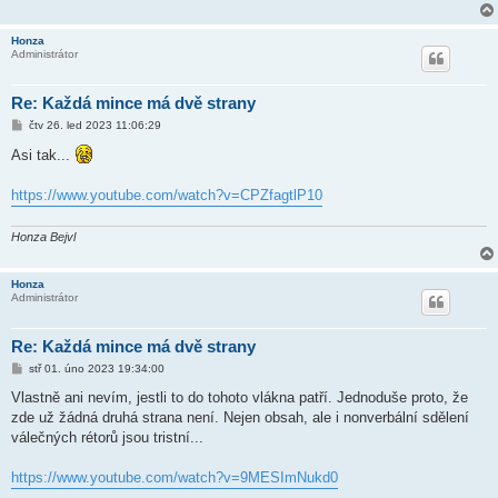
Honza
Administrátor
Re: Každá mince má dvě strany
P
čtv 26. led 2023 11:06:29
ř
í
Asi tak...
s
p
ě
https://www.youtube.com/watch?v=CPZfagtlP10
v
e
k
Honza Bejvl
Honza
Administrátor
Re: Každá mince má dvě strany
P
stř 01. úno 2023 19:34:00
ř
í
Vlastně ani nevím, jestli to do tohoto vlákna patří. Jednoduše proto, že
s
zde už žádná druhá strana není. Nejen obsah, ale i nonverbální sdělení
p
ě
válečných rétorů jsou tristní...
v
e
k
https://www.youtube.com/watch?v=9MESImNukd0