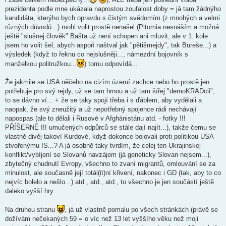
prezidenta podle mne ukázala naprostou zoufalost doby = já tam žádnýho
kandidáta, kterýho bych opravdu s čistým svědomím (z mnohých a velmi
různých důvodů...) mohl volit prostě nenašel (Pitomia nesnáším a možná
ještě "slušnej člověk" Bašta už není schopen ani mluvit, ale v 1. kole
jsem ho volit šel, abych aspoň naštval jak "pětišmejdy", tak Bureše...) a
výsledek (když to řeknu co nejslušněji..., námezdní bojovník s
manželkou politružkou...
) tomu odpovídá...
Že jakmile se USA něčeho na cizím území zachce nebo ho prostě jen
potřebuje pro svý rejdy, už se tam hrnou a už tam šířej "demoKRADcii",
to se dávno ví... + že se taky spojí třeba i s ďáblem, aby vydělali a
naopak, že svý zneužitý a už nepotřebný spojence rádi nechávají
napospas (ale to dělali i Rusové v Afghánistánu atd. - fotky !!!
PŘÍŠERNĚ !!! umučených odpůrců se stále dají najít...), takže čemu se
vlastně divěj takoví Kurdové, když dokonce bojovali proti politikou USA
stvořenýmu IS...? A já osobně taky tvrdím, že celej ten Ukrajinskej
konflikt/vybíjení se Slovanů navzájem (já geneticky Slovan nejsem...),
zbytečný chudnutí Evropy, všechno to zvaní migrantů, omlouvání se za
minulost, ale současně její totál(it)ní křivení, nakonec i GD (tak, aby to co
nejvíc bolelo a nešlo...) atd., atd., atd., to všechno je jen součástí ještě
daleko vyšší hry.
Na druhou stranu
, já už vlastně pomalu po všech stránkách (právě se
dožívám nečekaných 59 = o víc než 13 let vyššího věku než moji