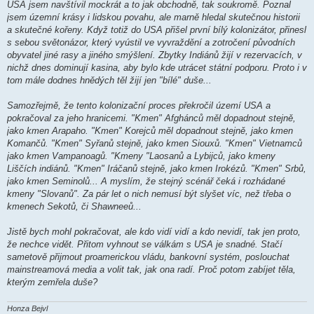
USA jsem navštívil mockrát a to jak obchodně, tak soukromě. Poznal
e
k
jsem územní krásy i lidskou povahu, ale marně hledal skutečnou historii
a skutečné kořeny. Když totiž do USA přišel první bílý kolonizátor, přinesl
s sebou světonázor, který vyústil ve vyvraždění a zotročení původních
obyvatel jiné rasy a jiného smýšlení. Zbytky Indiánů žijí v rezervacích, v
nichž dnes dominují kasina, aby bylo kde utrácet státní podporu. Proto i v
tom mále dodnes hnědých těl žijí jen "bílé" duše...
Samozřejmě, že tento kolonizační proces překročil území USA a
pokračoval za jeho hranicemi. "Kmen" Afghánců měl dopadnout stejně,
jako kmen Arapaho. "Kmen" Korejců měl dopadnout stejně, jako kmen
Komančů. "Kmen" Syřanů stejně, jako kmen Siouxů. "Kmen" Vietnamců
jako kmen Vampanoagů. "Kmeny "Laosanů a Lybijců, jako kmeny
Liščích indiánů. "Kmen" Iráčanů stejně, jako kmen Irokézů. "Kmen" Srbů,
jako kmen Seminolů... A myslím, že stejný scénář čeká i rozhádané
kmeny "Slovanů". Za pár let o nich nemusí být slyšet víc, než třeba o
kmenech Sekotů, či Shawneeů...
Jistě bych mohl pokračovat, ale kdo vidí vidí a kdo nevidí, tak jen proto,
že nechce vidět. Přitom vyhnout se válkám s USA je snadné. Stačí
sametově přijmout proamerickou vládu, bankovní systém, poslouchat
mainstreamová media a volit tak, jak ona radí. Proč potom zabíjet těla,
kterým zemřela duše?
Honza Bejvl