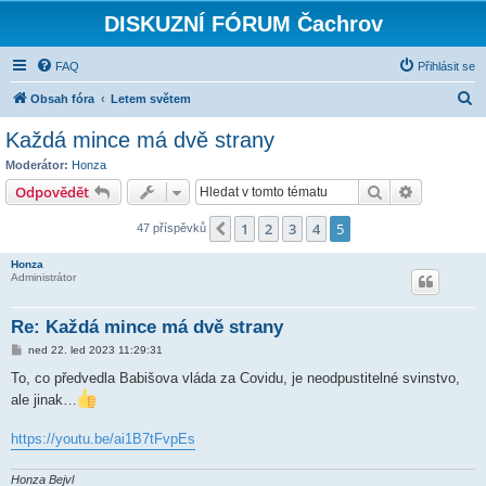
DISKUZNÍ FÓRUM Čachrov
FAQ
Přihlásit se
H
Obsah fóra
Letem světem
l
Každá mince má dvě strany
e
Moderátor:
Honza
d
Hledat
Pokročilé 
Odpovědět
a
1
2
3
4
5
Předchozí
47 příspěvků
t
Honza
Administrátor
Re: Každá mince má dvě strany
P
ned 22. led 2023 11:29:31
ř
í
To, co předvedla Babišova vláda za Covidu, je neodpustitelné svinstvo,
s
ale jinak…
p
ě
v
https://youtu.be/ai1B7tFvpEs
e
k
Honza Bejvl