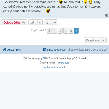
"Soukromý" retardér na veřejné cestě ?
To jako fakt ?
Tady
rozhodně něco není v pořádku, ale uznávám, třeba ten silniční zákon,
jestli je teda tohle v pořádku...
Odpovědět
1
2
3
4
5
Předchozí
41 příspěvků
Přejít na
Obsah fóra
Smazat cookies
Všechny časy jsou v
UTC+01:00
Založeno na
phpBB
® Forum Software © phpBB Limited
Český překlad –
phpBB.cz
Soukromí
|
Podmínky