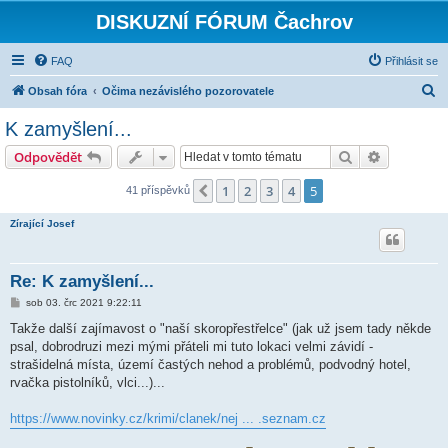
DISKUZNÍ FÓRUM Čachrov
FAQ
Přihlásit se
H
Obsah fóra
Očima nezávislého pozorovatele
l
K zamyšlení...
e
Hledat
Pokročilé 
Odpovědět
d
a
1
2
3
4
5
Předchozí
41 příspěvků
t
Zírající Josef
Re: K zamyšlení...
P
sob 03. črc 2021 9:22:11
ř
í
Takže další zajímavost o "naší skoropřestřelce" (jak už jsem tady někde
s
psal, dobrodruzi mezi mými přáteli mi tuto lokaci velmi závidí -
p
ě
strašidelná místa, území častých nehod a problémů, podvodný hotel,
v
rvačka pistolníků, vlci...)...
e
k
https://www.novinky.cz/krimi/clanek/nej ... .seznam.cz