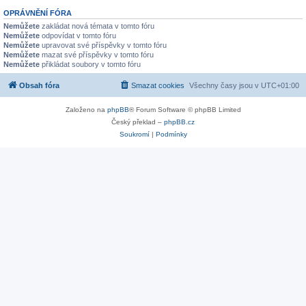
OPRÁVNĚNÍ FÓRA
Nemůžete
zakládat nová témata v tomto fóru
Nemůžete
odpovídat v tomto fóru
Nemůžete
upravovat své příspěvky v tomto fóru
Nemůžete
mazat své příspěvky v tomto fóru
Nemůžete
přikládat soubory v tomto fóru
Obsah fóra
Smazat cookies
Všechny časy jsou v
UTC+01:00
Založeno na
phpBB
® Forum Software © phpBB Limited
Český překlad –
phpBB.cz
Soukromí
|
Podmínky