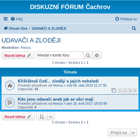
DISKUZNÍ FÓRUM Čachrov
FAQ
Přihlásit se
H
Obsah fóra
UDAVAČI A ZLODĚJI
l
UDAVAČI A ZLODĚJI
e
Moderátor:
Honza
d
Hledat
Pokročilé hledání
Nové téma
a
2 témata • Stránka
1
z
1
t
Témata
Křišťálově čistí... zloději a jejich nohsledi
Poslední příspěvek od
Honza
«
sob 06. dub 2019 11:17:35
Odpovědi:
34
1
2
3
4
Kdo jsou udavači aneb jak se věci mají
Poslední příspěvek od
Honza
«
pon 15. kvě 2017 18:53:49
Odpovědi:
4
Nové téma
2 témata • Stránka
1
z
1
Přejít na