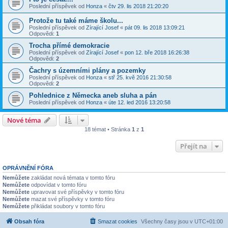
Poslední příspěvek od
Honza
«
čtv 29. lis 2018 21:20:20
Protože tu také máme školu...
Poslední příspěvek od
Zírající Josef
«
pát 09. lis 2018 13:09:21
Odpovědi:
1
Trocha přímé demokracie
Poslední příspěvek od
Zírající Josef
«
pon 12. bře 2018 16:26:38
Odpovědi:
2
Čachry s územními plány a pozemky
Poslední příspěvek od
Honza
«
stř 25. kvě 2016 21:30:58
Odpovědi:
2
Pohlednice z Německa aneb sluha a pán
Poslední příspěvek od
Honza
«
úte 12. led 2016 13:20:58
Nové téma
18 témat • Stránka
1
z
1
Přejít na
OPRÁVNĚNÍ FÓRA
Nemůžete
zakládat nová témata v tomto fóru
Nemůžete
odpovídat v tomto fóru
Nemůžete
upravovat své příspěvky v tomto fóru
Nemůžete
mazat své příspěvky v tomto fóru
Nemůžete
přikládat soubory v tomto fóru
Obsah fóra
Smazat cookies
Všechny časy jsou v
UTC+01:00