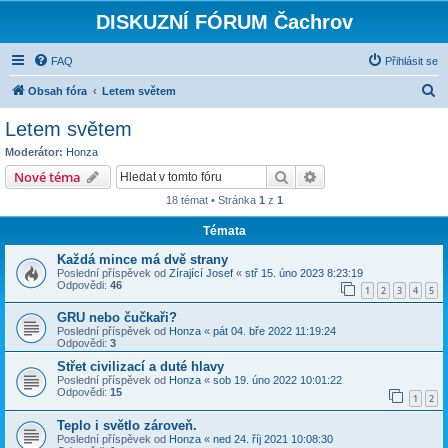
DISKUZNÍ FÓRUM Čachrov
FAQ
Přihlásit se
H
Obsah fóra
Letem světem
l
Letem světem
e
Moderátor:
Honza
d
Hledat
Pokročilé hledání
Nové téma
a
18 témat • Stránka
1
z
1
t
Témata
Každá mince má dvě strany
Poslední příspěvek od
Zírající Josef
«
stř 15. úno 2023 8:23:19
Odpovědi:
46
1
2
3
4
5
GRU nebo čučkaři?
Poslední příspěvek od
Honza
«
pát 04. bře 2022 11:19:24
Odpovědi:
3
Střet civilizací a duté hlavy
Poslední příspěvek od
Honza
«
sob 19. úno 2022 10:01:22
Odpovědi:
15
1
2
Teplo i světlo zároveň.
Poslední příspěvek od
Honza
«
ned 24. říj 2021 10:08:30