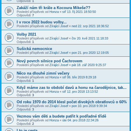
Odpovědi:
1
Zakáží nám tři krále a Kocoura Mikeše??
Poslední příspěvek od
Honza
«
stř 13. říj 2021 18:50:50
Odpovědi:
7
I v roce 2022 budou volby...
Poslední příspěvek od
Zírající Josef
«
ned 22. srp 2021 18:36:52
Volby 2021
Poslední příspěvek od
Zírající Josef
«
čtv 20. kvě 2021 11:18:33
Odpovědi:
1
Sušická nemocnice
Poslední příspěvek od
Zírající Josef
«
pon 21. pro 2020 12:19:05
Nový povrch silnice pod Čachrovem
Poslední příspěvek od
Zírající Josef
«
pát 18. zář 2020 9:25:37
Něco na dlouhé zimní večery
Poslední příspěvek od
Honza
«
stř 06. bře 2019 8:29:18
Odpovědi:
1
Když máme zas to období davů a honu na čarodějnice, tak...
Poslední příspěvek od
Honza
«
stř 12. pro 2018 13:13:52
Odpovědi:
3
Od roku 1970 do 2014 klesl počet divokých obratlovců o 60%
Poslední příspěvek od
Zírající Josef
«
pon 10. pro 2018 9:39:34
Odpovědi:
3
Vezmou vám děti a budete patřit k podřadné třídě
Poslední příspěvek od
Honza
«
úte 04. pro 2018 22:34:26
Odpovědi:
2
I to je cesta....