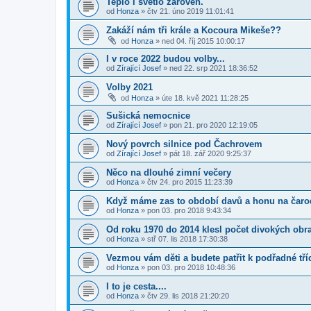
Teplo i světlo zároveň.
od
Honza
»
čtv 21. úno 2019 11:01:41
Zakáží nám tři krále a Kocoura Mikeše??
od
Honza
»
ned 04. říj 2015 10:00:17
I v roce 2022 budou volby...
od
Zírající Josef
»
ned 22. srp 2021 18:36:52
Volby 2021
od
Honza
»
úte 18. kvě 2021 11:28:25
Sušická nemocnice
od
Zírající Josef
»
pon 21. pro 2020 12:19:05
Nový povrch silnice pod Čachrovem
od
Zírající Josef
»
pát 18. zář 2020 9:25:37
Něco na dlouhé zimní večery
od
Honza
»
čtv 24. pro 2015 11:23:39
Když máme zas to období davů a honu na čarodě
od
Honza
»
pon 03. pro 2018 9:43:34
Od roku 1970 do 2014 klesl počet divokých obr
od
Honza
»
stř 07. lis 2018 17:30:38
Vezmou vám děti a budete patřit k podřadné tří
od
Honza
»
pon 03. pro 2018 10:48:36
I to je cesta....
od
Honza
»
čtv 29. lis 2018 21:20:20