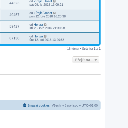
od
Zírající Josef
44323
pát 09. lis 2018 13:09:21
od
Zírající Josef
49457
pon 12. bře 2018 16:26:38
od
Honza
58427
stř 25. kvě 2016 21:30:58
od
Honza
87130
úte 12. led 2016 13:20:58
18 témat • Stránka
1
z
1
Přejít na
Smazat cookies
Všechny časy jsou v
UTC+01:00