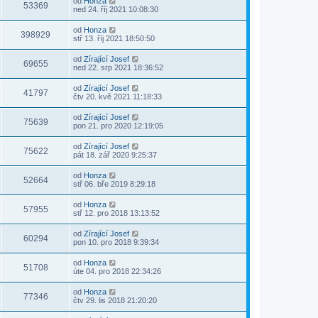
od
Honza
53369
ned 24. říj 2021 10:08:30
od
Honza
398929
stř 13. říj 2021 18:50:50
od
Zírající Josef
69655
ned 22. srp 2021 18:36:52
od
Zírající Josef
41797
čtv 20. kvě 2021 11:18:33
od
Zírající Josef
75639
pon 21. pro 2020 12:19:05
od
Zírající Josef
75622
pát 18. zář 2020 9:25:37
od
Honza
52664
stř 06. bře 2019 8:29:18
od
Honza
57955
stř 12. pro 2018 13:13:52
od
Zírající Josef
60294
pon 10. pro 2018 9:39:34
od
Honza
51708
úte 04. pro 2018 22:34:26
od
Honza
77346
čtv 29. lis 2018 21:20:20