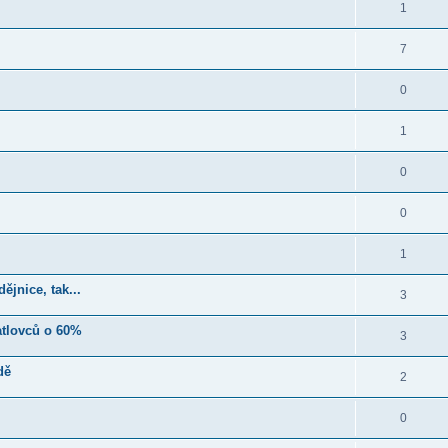
1
7
0
1
0
0
1
jnice, tak...
3
atlovců o 60%
3
dě
2
0