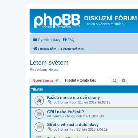
DISKUZNÍ FÓRUM
...nejen o věcech místních
Rychlé odkazy
FAQ
Obsah fóra
Letem světem
Letem světem
Moderátor:
Honza
Hledat
Pokroč
Nové téma
TÉMATA
Každá mince má dvě strany
od
Honza
»
pon 21. led 2019 16:02:19
GRU nebo čučkaři?
od
Honza
»
čtv 29. dub 2021 18:03:49
Střet civilizací a duté hlavy
od
Honza
»
stř 23. bře 2016 9:04:19