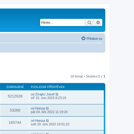
Hledat
Pokročilé hledání
Přihlásit se
18 témat • Stránka
1
z
1
ZOBRAZENÍ
POSLEDNÍ PŘÍSPĚVEK
od
Zírající Josef
5212028
stř 15. úno 2023 8:23:19
od
Honza
53260
pát 04. bře 2022 11:19:24
od
Honza
165744
sob 19. úno 2022 10:01:22