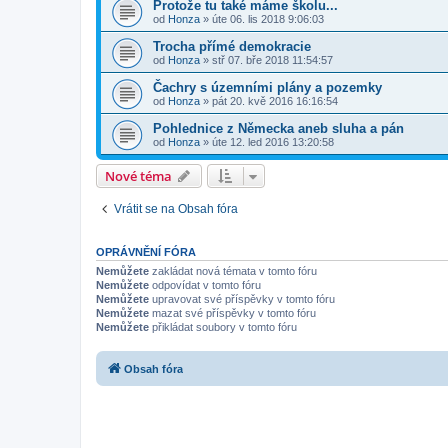
Protože tu také máme školu...
od
Honza
»
úte 06. lis 2018 9:06:03
Trocha přímé demokracie
od
Honza
»
stř 07. bře 2018 11:54:57
Čachry s územními plány a pozemky
od
Honza
»
pát 20. kvě 2016 16:16:54
Pohlednice z Německa aneb sluha a pán
od
Honza
»
úte 12. led 2016 13:20:58
Nové téma
Vrátit se na Obsah fóra
OPRÁVNĚNÍ FÓRA
Nemůžete
zakládat nová témata v tomto fóru
Nemůžete
odpovídat v tomto fóru
Nemůžete
upravovat své příspěvky v tomto fóru
Nemůžete
mazat své příspěvky v tomto fóru
Nemůžete
přikládat soubory v tomto fóru
Obsah fóra