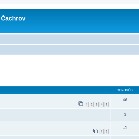
 Čachrov
ilé hledání
ODPOVĚDI
46
1
2
3
4
5
3
15
1
2