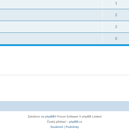
1
2
2
0
Založeno na
phpBB
® Forum Software © phpBB Limited
Český překlad –
phpBB.cz
Soukromí
|
Podmínky