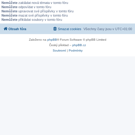
Nemůžete
zakládat nová témata v tomto fóru
Nemůžete
odpovídat v tomto fóru
Nemůžete
upravovat své příspěvky v tomto fóru
Nemůžete
mazat své příspěvky v tomto fóru
Nemůžete
přikládat soubory v tomto fóru
Obsah fóra
Smazat cookies
Všechny časy jsou v
UTC+01:00
Založeno na
phpBB
® Forum Software © phpBB Limited
Český překlad –
phpBB.cz
Soukromí
|
Podmínky