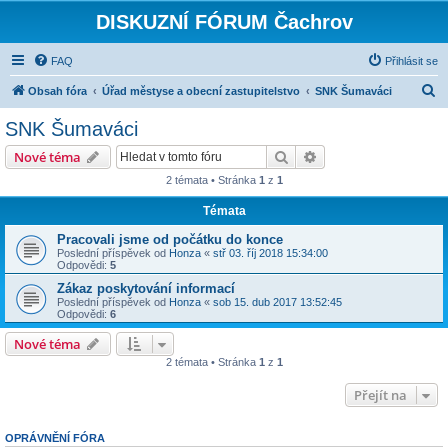
DISKUZNÍ FÓRUM Čachrov
FAQ
Přihlásit se
H
Obsah fóra
Úřad městyse a obecní zastupitelstvo
SNK Šumaváci
l
SNK Šumaváci
e
Hledat
Pokročilé hledání
Nové téma
d
2 témata • Stránka
1
z
1
a
Témata
t
Pracovali jsme od počátku do konce
Poslední příspěvek od
Honza
«
stř 03. říj 2018 15:34:00
Odpovědi:
5
Zákaz poskytování informací
Poslední příspěvek od
Honza
«
sob 15. dub 2017 13:52:45
Odpovědi:
6
Nové téma
2 témata • Stránka
1
z
1
Přejít na
OPRÁVNĚNÍ FÓRA