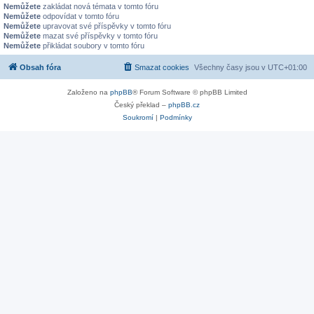
Nemůžete
zakládat nová témata v tomto fóru
Nemůžete
odpovídat v tomto fóru
Nemůžete
upravovat své příspěvky v tomto fóru
Nemůžete
mazat své příspěvky v tomto fóru
Nemůžete
přikládat soubory v tomto fóru
Obsah fóra
Smazat cookies
Všechny časy jsou v
UTC+01:00
Založeno na
phpBB
® Forum Software © phpBB Limited
Český překlad –
phpBB.cz
Soukromí
|
Podmínky