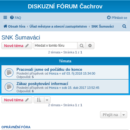
DISKUZNÍ FÓRUM Čachrov
FAQ
Přihlásit se
H
Obsah fóra
Úřad městyse a obecní zastupitelstvo
SNK Šumaváci
l
SNK Šumaváci
e
Hledat
Pokročilé hledání
Nové téma
d
2 témata • Stránka
1
z
1
a
Témata
t
Pracovali jsme od počátku do konce
Poslední příspěvek od
Honza
«
stř 03. říj 2018 15:34:00
Odpovědi:
5
Zákaz poskytování informací
Poslední příspěvek od
Honza
«
sob 15. dub 2017 13:52:45
Odpovědi:
6
Nové téma
2 témata • Stránka
1
z
1
Přejít na
OPRÁVNĚNÍ FÓRA