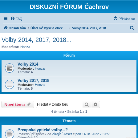
DISKUZNÍ FÓRUM Čachrov
FAQ
Přihlásit se
H
Obsah fóra
Úřad městyse a obecní zastupitelstvo
Volby 2014, 2017, 2018...
l
Volby 2014, 2017, 2018...
e
Moderátor:
Honza
d
Fórum
a
Volby 2014
t
Moderátor:
Honza
Témata:
4
Volby 2017, 2018
Moderátor:
Honza
Témata:
5
Hledat
Pokročilé hledání
Nové téma
4 témata • Stránka
1
z
1
Témata
Preapokalyptické volby...?
Poslední příspěvek od
Zírající Josef
«
pon 14. lis 2022 7:37:51
Odpovědi:
12