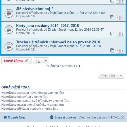
1
2
Již předvolební boj ?
Poslední příspěvek od
Zírající Josef
«
úte 21. čer 2022 15:13:50
Odpovědi:
10
1
2
Karty jsou rozdány 2014, 2017, 2018
Poslední příspěvek od
Zírající Josef
«
pát 11. led 2019 15:33:57
Odpovědi:
14
1
2
Trocha užitečných informací nejen pro rok 2014
Poslední příspěvek od
Zírající Josef
«
pát 05. říj 2018 9:31:00
Odpovědi:
12
1
2
Nové téma
4 témata • Stránka
1
z
1
Přejít na
OPRÁVNĚNÍ FÓRA
Nemůžete
zakládat nová témata v tomto fóru
Nemůžete
odpovídat v tomto fóru
Nemůžete
upravovat své příspěvky v tomto fóru
Nemůžete
mazat své příspěvky v tomto fóru
Nemůžete
přikládat soubory v tomto fóru
Obsah fóra
Smazat cookies
Všechny časy jsou v
UTC+01:00