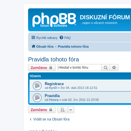
DISKUZNÍ FÓRUM
...nejen o věcech místních
Rychlé odkazy
FAQ
Obsah fóra
Pravidla tohoto fóra
Pravidla tohoto fóra
Hledat
Pokroči
Zamčeno
TÉMATA
Registrace
od
Kynčl
»
čtv 04. dub 2013 16:12:51
Pravidla
od
Honza
»
sob 02. črc 2011 21:23:55
Zamčeno
Vrátit se na Obsah fóra