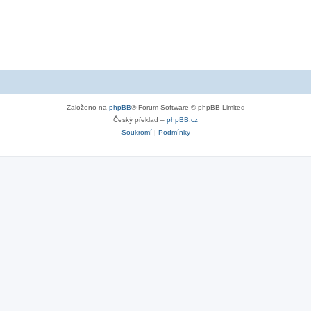
Založeno na
phpBB
® Forum Software © phpBB Limited
Český překlad –
phpBB.cz
Soukromí
|
Podmínky