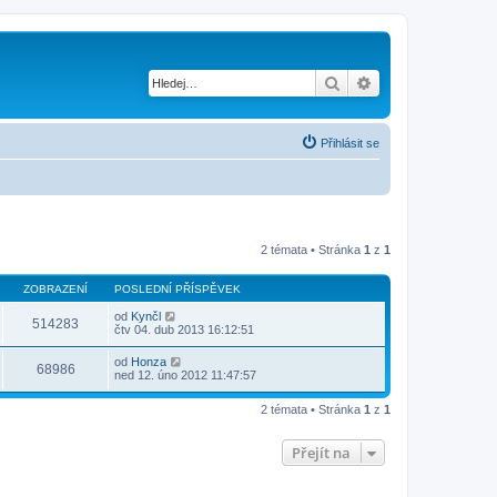
Hledat
Pokročilé hledání
Přihlásit se
2 témata • Stránka
1
z
1
ZOBRAZENÍ
POSLEDNÍ PŘÍSPĚVEK
od
Kynčl
514283
čtv 04. dub 2013 16:12:51
od
Honza
68986
ned 12. úno 2012 11:47:57
2 témata • Stránka
1
z
1
Přejít na