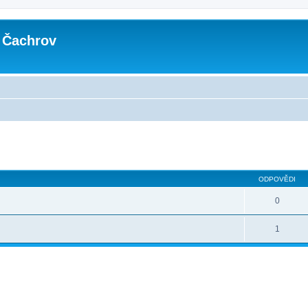
 Čachrov
lé hledání
ODPOVĚDI
0
1