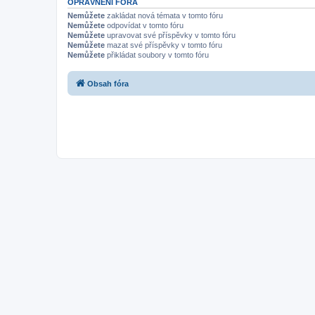
OPRÁVNĚNÍ FÓRA
Nemůžete
zakládat nová témata v tomto fóru
Nemůžete
odpovídat v tomto fóru
Nemůžete
upravovat své příspěvky v tomto fóru
Nemůžete
mazat své příspěvky v tomto fóru
Nemůžete
přikládat soubory v tomto fóru
Obsah fóra