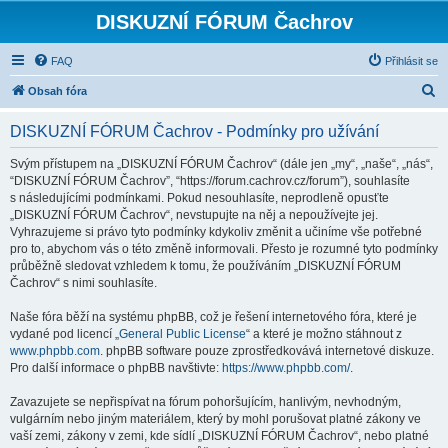
DISKUZNÍ FÓRUM Čachrov
FAQ
Přihlásit se
H
Obsah fóra
l
DISKUZNÍ FÓRUM Čachrov - Podmínky pro užívání
e
d
Svým přístupem na „DISKUZNÍ FÓRUM Čachrov“ (dále jen „my“, „naše“, „nás“,
“DISKUZNÍ FÓRUM Čachrov”, “https://forum.cachrov.cz/forum”), souhlasíte
a
s následujícími podmínkami. Pokud nesouhlasíte, neprodleně opusťte
t
„DISKUZNÍ FÓRUM Čachrov“, nevstupujte na něj a nepoužívejte jej.
Vyhrazujeme si právo tyto podmínky kdykoliv změnit a učiníme vše potřebné
pro to, abychom vás o této změně informovali. Přesto je rozumné tyto podmínky
průběžně sledovat vzhledem k tomu, že používáním „DISKUZNÍ FÓRUM
Čachrov“ s nimi souhlasíte.
Naše fóra běží na systému phpBB, což je řešení internetového fóra, které je
vydané pod licencí „
General Public License
“ a které je možno stáhnout z
www.phpbb.com
. phpBB software pouze zprostředkovává internetové diskuze.
Pro další informace o phpBB navštivte:
https://www.phpbb.com/
.
Zavazujete se nepřispívat na fórum pohoršujícím, hanlivým, nevhodným,
vulgárním nebo jiným materiálem, který by mohl porušovat platné zákony ve
vaší zemi, zákony v zemi, kde sídlí „DISKUZNÍ FÓRUM Čachrov“, nebo platné