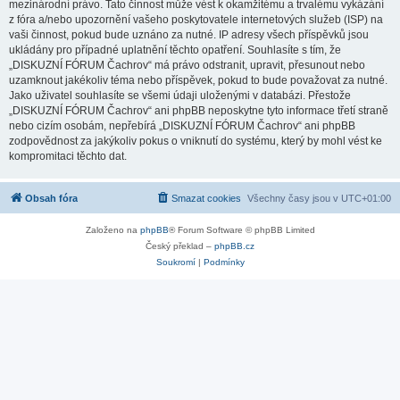
mezinárodní právo. Tato činnost může vést k okamžitému a trvalému vykázání
z fóra a/nebo upozornění vašeho poskytovatele internetových služeb (ISP) na
vaši činnost, pokud bude uznáno za nutné. IP adresy všech příspěvků jsou
ukládány pro případné uplatnění těchto opatření. Souhlasíte s tím, že
„DISKUZNÍ FÓRUM Čachrov“ má právo odstranit, upravit, přesunout nebo
uzamknout jakékoliv téma nebo příspěvek, pokud to bude považovat za nutné.
Jako uživatel souhlasíte se všemi údaji uloženými v databázi. Přestože
„DISKUZNÍ FÓRUM Čachrov“ ani phpBB neposkytne tyto informace třetí straně
nebo cizím osobám, nepřebírá „DISKUZNÍ FÓRUM Čachrov“ ani phpBB
zodpovědnost za jakýkoliv pokus o vniknutí do systému, který by mohl vést ke
kompromitaci těchto dat.
Obsah fóra
Smazat cookies
Všechny časy jsou v
UTC+01:00
Založeno na
phpBB
® Forum Software © phpBB Limited
Český překlad –
phpBB.cz
Soukromí
|
Podmínky