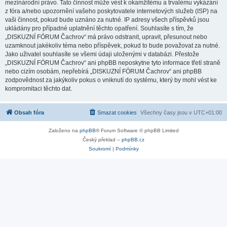
mezinárodní právo. Tato činnost může vést k okamžitému a trvalému vykázání
z fóra a/nebo upozornění vašeho poskytovatele internetových služeb (ISP) na
vaši činnost, pokud bude uznáno za nutné. IP adresy všech příspěvků jsou
ukládány pro případné uplatnění těchto opatření. Souhlasíte s tím, že
„DISKUZNÍ FÓRUM Čachrov“ má právo odstranit, upravit, přesunout nebo
uzamknout jakékoliv téma nebo příspěvek, pokud to bude považovat za nutné.
Jako uživatel souhlasíte se všemi údaji uloženými v databázi. Přestože
„DISKUZNÍ FÓRUM Čachrov“ ani phpBB neposkytne tyto informace třetí straně
nebo cizím osobám, nepřebírá „DISKUZNÍ FÓRUM Čachrov“ ani phpBB
zodpovědnost za jakýkoliv pokus o vniknutí do systému, který by mohl vést ke
kompromitaci těchto dat.
Obsah fóra
Smazat cookies
Všechny časy jsou v
UTC+01:00
Založeno na
phpBB
® Forum Software © phpBB Limited
Český překlad –
phpBB.cz
Soukromí
|
Podmínky