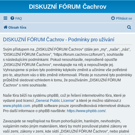
DISKUZNÍ FÓRUM Čachrov
FAQ
Přihlásit se
H
Obsah fóra
l
DISKUZNÍ FÓRUM Čachrov - Podmínky pro užívání
e
d
Svým přístupem na „DISKUZNÍ FÓRUM Čachrov“ (dále jen „my“, „naše“, „nás“,
“DISKUZNÍ FÓRUM Čachrov”, “https://forum.cachrov.cz/forum”), souhlasíte
a
s následujícími podmínkami. Pokud nesouhlasíte, neprodleně opusťte
t
„DISKUZNÍ FÓRUM Čachrov“, nevstupujte na něj a nepoužívejte jej.
Vyhrazujeme si právo tyto podmínky kdykoliv změnit a učiníme vše potřebné
pro to, abychom vás o této změně informovali. Přesto je rozumné tyto podmínky
průběžně sledovat vzhledem k tomu, že používáním „DISKUZNÍ FÓRUM
Čachrov“ s nimi souhlasíte.
Naše fóra běží na systému phpBB, což je řešení internetového fóra, které je
vydané pod licencí „
General Public License
“ a které je možno stáhnout z
www.phpbb.com
. phpBB software pouze zprostředkovává internetové diskuze.
Pro další informace o phpBB navštivte:
https://www.phpbb.com/
.
Zavazujete se nepřispívat na fórum pohoršujícím, hanlivým, nevhodným,
vulgárním nebo jiným materiálem, který by mohl porušovat platné zákony ve
vaší zemi, zákony v zemi, kde sídlí „DISKUZNÍ FÓRUM Čachrov“, nebo platné