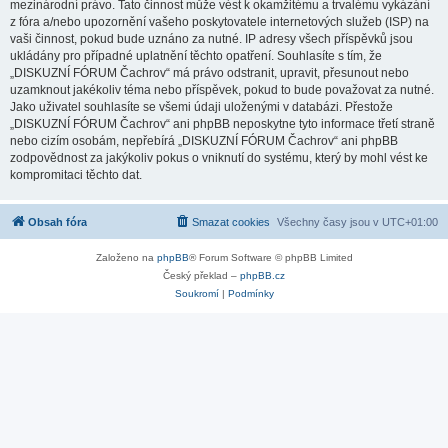
mezinárodní právo. Tato činnost může vést k okamžitému a trvalému vykázání
z fóra a/nebo upozornění vašeho poskytovatele internetových služeb (ISP) na
vaši činnost, pokud bude uznáno za nutné. IP adresy všech příspěvků jsou
ukládány pro případné uplatnění těchto opatření. Souhlasíte s tím, že
„DISKUZNÍ FÓRUM Čachrov“ má právo odstranit, upravit, přesunout nebo
uzamknout jakékoliv téma nebo příspěvek, pokud to bude považovat za nutné.
Jako uživatel souhlasíte se všemi údaji uloženými v databázi. Přestože
„DISKUZNÍ FÓRUM Čachrov“ ani phpBB neposkytne tyto informace třetí straně
nebo cizím osobám, nepřebírá „DISKUZNÍ FÓRUM Čachrov“ ani phpBB
zodpovědnost za jakýkoliv pokus o vniknutí do systému, který by mohl vést ke
kompromitaci těchto dat.
Obsah fóra
Smazat cookies
Všechny časy jsou v
UTC+01:00
Založeno na
phpBB
® Forum Software © phpBB Limited
Český překlad –
phpBB.cz
Soukromí
|
Podmínky