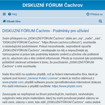
DISKUZNÍ FÓRUM Čachrov
FAQ
Přihlásit se
H
Obsah fóra
l
DISKUZNÍ FÓRUM Čachrov - Podmínky pro užívání
e
d
Svým přístupem na „DISKUZNÍ FÓRUM Čachrov“ (dále jen „my“, „naše“, „nás“,
“DISKUZNÍ FÓRUM Čachrov”, “https://forum.cachrov.cz/forum”), souhlasíte
a
s následujícími podmínkami. Pokud nesouhlasíte, neprodleně opusťte
t
„DISKUZNÍ FÓRUM Čachrov“, nevstupujte na něj a nepoužívejte jej.
Vyhrazujeme si právo tyto podmínky kdykoliv změnit a učiníme vše potřebné
pro to, abychom vás o této změně informovali. Přesto je rozumné tyto podmínky
průběžně sledovat vzhledem k tomu, že používáním „DISKUZNÍ FÓRUM
Čachrov“ s nimi souhlasíte.
Naše fóra běží na systému phpBB, což je řešení internetového fóra, které je
vydané pod licencí „
General Public License
“ a které je možno stáhnout z
www.phpbb.com
. phpBB software pouze zprostředkovává internetové diskuze.
Pro další informace o phpBB navštivte:
https://www.phpbb.com/
.
Zavazujete se nepřispívat na fórum pohoršujícím, hanlivým, nevhodným,
vulgárním nebo jiným materiálem, který by mohl porušovat platné zákony ve
vaší zemi, zákony v zemi, kde sídlí „DISKUZNÍ FÓRUM Čachrov“, nebo platné