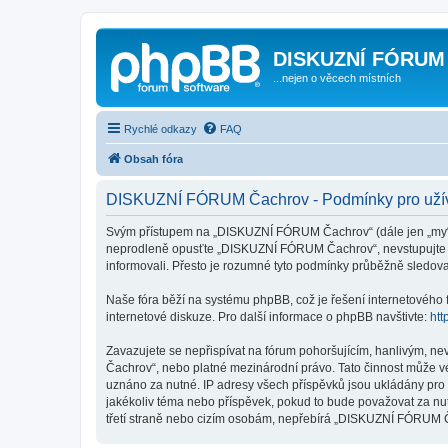
DISKUZNÍ FÓRUM
...nejen o věcech místních
Rychlé odkazy
FAQ
Obsah fóra
DISKUZNÍ FÓRUM Čachrov - Podmínky pro uží
Svým přístupem na „DISKUZNÍ FÓRUM Čachrov“ (dále jen „my“, „
neprodleně opusťte „DISKUZNÍ FÓRUM Čachrov“, nevstupujte na 
informovali. Přesto je rozumné tyto podmínky průběžně sledo
Naše fóra běží na systému phpBB, což je řešení internetového fó
internetové diskuze. Pro další informace o phpBB navštivte:
htt
Zavazujete se nepřispívat na fórum pohoršujícím, hanlivým, n
Čachrov“, nebo platné mezinárodní právo. Tato činnost může vé
uznáno za nutné. IP adresy všech příspěvků jsou ukládány pro
jakékoliv téma nebo příspěvek, pokud to bude považovat za nu
třetí straně nebo cizím osobám, nepřebírá „DISKUZNÍ FÓRUM Ča