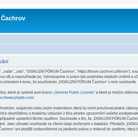
 Čachrov
vání
naše“, „nás“, “DISKUZNÍ FÓRUM Čachrov”, “https://forum.cachrov.cz/forum”), sou
něj a nepoužívejte jej. Vyhrazujeme si právo tyto podmínky kdykoliv změnit a uč
vat vzhledem k tomu, že používáním „DISKUZNÍ FÓRUM Čachrov“ s nimi souhlasíte.
ra, které je vydané pod licencí „
General Public License
“ a které je možno stáhnou
ps://www.phpbb.com/
.
evhodným, vulgárním nebo jiným materiálem, který by mohl porušovat platné zákon
st k okamžitému a trvalému vykázání z fóra a/nebo upozornění vašeho poskytovate
 případné uplatnění těchto opatření. Souhlasíte s tím, že „DISKUZNÍ FÓRUM Čachro
tné. Jako uživatel souhlasíte se všemi údaji uloženými v databázi. Přestože „D
chrov“ ani phpBB zodpovědnost za jakýkoliv pokus o vniknutí do systému, který by