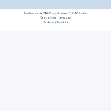
Založeno na
phpBB
® Forum Software © phpBB Limited
Český překlad –
phpBB.cz
Soukromí
|
Podmínky