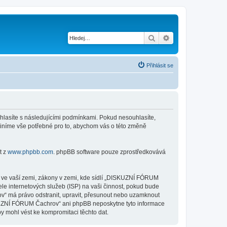
Hledat
Pokročilé hledání
Přihlásit se
hlasíte s následujícími podmínkami. Pokud nesouhlasíte,
iníme vše potřebné pro to, abychom vás o této změně
t z
www.phpbb.com
. phpBB software pouze zprostředkovává
y ve vaší zemi, zákony v zemi, kde sídlí „DISKUZNÍ FÓRUM
le internetových služeb (ISP) na vaši činnost, pokud bude
v“ má právo odstranit, upravit, přesunout nebo uzamknout
ISKUZNÍ FÓRUM Čachrov“ ani phpBB neposkytne tyto informace
 mohl vést ke kompromitaci těchto dat.