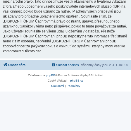
mezinárodní právo. Tato činnost může vést k okamžitému a trvalému vykázání
z fóra a/nebo upozornění vašeho poskytovatele internetových služeb (ISP) na
vaši činnost, pokud bude uznáno za nutné. IP adresy všech příspěvků jsou
ukládány pro případné uplatnění těchto opatření. Souhlasíte s tím, že
„DISKUZNÍ FÓRUM Čachrov“ má právo odstranit, upravit, přesunout nebo
uzamknout jakékoliv téma nebo příspěvek, pokud to bude považovat za nutné.
Jako uživatel souhlasíte se všemi údaji uloženými v databázi. Přestože
„DISKUZNÍ FÓRUM Čachrov“ ani phpBB neposkytne tyto informace třetí straně
nebo cizím osobám, nepřebírá „DISKUZNÍ FÓRUM Čachrov“ ani phpBB
zodpovědnost za jakýkoliv pokus o vniknutí do systému, který by mohl vést ke
kompromitaci těchto dat.
Obsah fóra
Smazat cookies
Všechny časy jsou v
UTC+01:00
Založeno na
phpBB
® Forum Software © phpBB Limited
Český překlad –
phpBB.cz
Soukromí
|
Podmínky