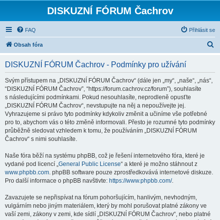
DISKUZNÍ FÓRUM Čachrov
FAQ
Přihlásit se
H
Obsah fóra
l
DISKUZNÍ FÓRUM Čachrov - Podmínky pro užívání
e
d
Svým přístupem na „DISKUZNÍ FÓRUM Čachrov“ (dále jen „my“, „naše“, „nás“,
“DISKUZNÍ FÓRUM Čachrov”, “https://forum.cachrov.cz/forum”), souhlasíte
a
s následujícími podmínkami. Pokud nesouhlasíte, neprodleně opusťte
t
„DISKUZNÍ FÓRUM Čachrov“, nevstupujte na něj a nepoužívejte jej.
Vyhrazujeme si právo tyto podmínky kdykoliv změnit a učiníme vše potřebné
pro to, abychom vás o této změně informovali. Přesto je rozumné tyto podmínky
průběžně sledovat vzhledem k tomu, že používáním „DISKUZNÍ FÓRUM
Čachrov“ s nimi souhlasíte.
Naše fóra běží na systému phpBB, což je řešení internetového fóra, které je
vydané pod licencí „
General Public License
“ a které je možno stáhnout z
www.phpbb.com
. phpBB software pouze zprostředkovává internetové diskuze.
Pro další informace o phpBB navštivte:
https://www.phpbb.com/
.
Zavazujete se nepřispívat na fórum pohoršujícím, hanlivým, nevhodným,
vulgárním nebo jiným materiálem, který by mohl porušovat platné zákony ve
vaší zemi, zákony v zemi, kde sídlí „DISKUZNÍ FÓRUM Čachrov“, nebo platné