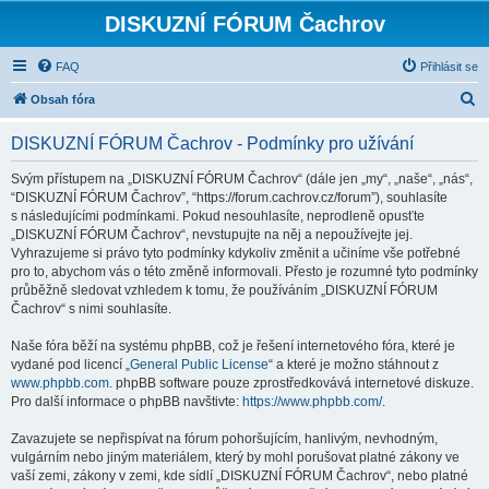
DISKUZNÍ FÓRUM Čachrov
FAQ
Přihlásit se
H
Obsah fóra
l
DISKUZNÍ FÓRUM Čachrov - Podmínky pro užívání
e
d
Svým přístupem na „DISKUZNÍ FÓRUM Čachrov“ (dále jen „my“, „naše“, „nás“,
“DISKUZNÍ FÓRUM Čachrov”, “https://forum.cachrov.cz/forum”), souhlasíte
a
s následujícími podmínkami. Pokud nesouhlasíte, neprodleně opusťte
t
„DISKUZNÍ FÓRUM Čachrov“, nevstupujte na něj a nepoužívejte jej.
Vyhrazujeme si právo tyto podmínky kdykoliv změnit a učiníme vše potřebné
pro to, abychom vás o této změně informovali. Přesto je rozumné tyto podmínky
průběžně sledovat vzhledem k tomu, že používáním „DISKUZNÍ FÓRUM
Čachrov“ s nimi souhlasíte.
Naše fóra běží na systému phpBB, což je řešení internetového fóra, které je
vydané pod licencí „
General Public License
“ a které je možno stáhnout z
www.phpbb.com
. phpBB software pouze zprostředkovává internetové diskuze.
Pro další informace o phpBB navštivte:
https://www.phpbb.com/
.
Zavazujete se nepřispívat na fórum pohoršujícím, hanlivým, nevhodným,
vulgárním nebo jiným materiálem, který by mohl porušovat platné zákony ve
vaší zemi, zákony v zemi, kde sídlí „DISKUZNÍ FÓRUM Čachrov“, nebo platné