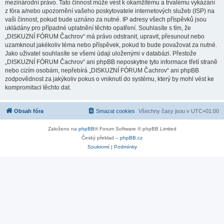
mezinárodní právo. Tato činnost může vést k okamžitému a trvalému vykázání
z fóra a/nebo upozornění vašeho poskytovatele internetových služeb (ISP) na
vaši činnost, pokud bude uznáno za nutné. IP adresy všech příspěvků jsou
ukládány pro případné uplatnění těchto opatření. Souhlasíte s tím, že
„DISKUZNÍ FÓRUM Čachrov“ má právo odstranit, upravit, přesunout nebo
uzamknout jakékoliv téma nebo příspěvek, pokud to bude považovat za nutné.
Jako uživatel souhlasíte se všemi údaji uloženými v databázi. Přestože
„DISKUZNÍ FÓRUM Čachrov“ ani phpBB neposkytne tyto informace třetí straně
nebo cizím osobám, nepřebírá „DISKUZNÍ FÓRUM Čachrov“ ani phpBB
zodpovědnost za jakýkoliv pokus o vniknutí do systému, který by mohl vést ke
kompromitaci těchto dat.
Obsah fóra
Smazat cookies
Všechny časy jsou v
UTC+01:00
Založeno na
phpBB
® Forum Software © phpBB Limited
Český překlad –
phpBB.cz
Soukromí
|
Podmínky