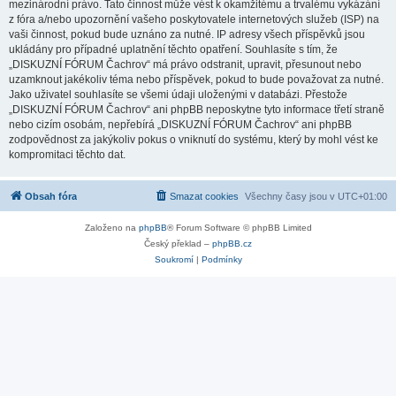
mezinárodní právo. Tato činnost může vést k okamžitému a trvalému vykázání
z fóra a/nebo upozornění vašeho poskytovatele internetových služeb (ISP) na
vaši činnost, pokud bude uznáno za nutné. IP adresy všech příspěvků jsou
ukládány pro případné uplatnění těchto opatření. Souhlasíte s tím, že
„DISKUZNÍ FÓRUM Čachrov“ má právo odstranit, upravit, přesunout nebo
uzamknout jakékoliv téma nebo příspěvek, pokud to bude považovat za nutné.
Jako uživatel souhlasíte se všemi údaji uloženými v databázi. Přestože
„DISKUZNÍ FÓRUM Čachrov“ ani phpBB neposkytne tyto informace třetí straně
nebo cizím osobám, nepřebírá „DISKUZNÍ FÓRUM Čachrov“ ani phpBB
zodpovědnost za jakýkoliv pokus o vniknutí do systému, který by mohl vést ke
kompromitaci těchto dat.
Obsah fóra
Smazat cookies
Všechny časy jsou v
UTC+01:00
Založeno na
phpBB
® Forum Software © phpBB Limited
Český překlad –
phpBB.cz
Soukromí
|
Podmínky