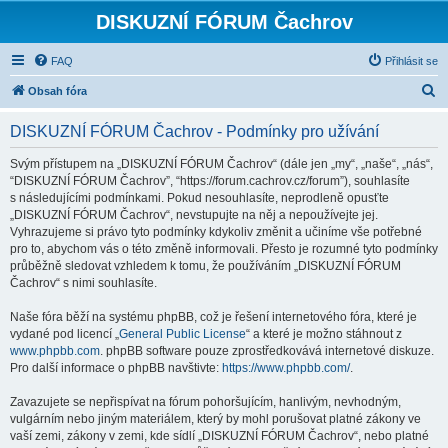
DISKUZNÍ FÓRUM Čachrov
FAQ
Přihlásit se
H
Obsah fóra
l
DISKUZNÍ FÓRUM Čachrov - Podmínky pro užívání
e
d
Svým přístupem na „DISKUZNÍ FÓRUM Čachrov“ (dále jen „my“, „naše“, „nás“,
“DISKUZNÍ FÓRUM Čachrov”, “https://forum.cachrov.cz/forum”), souhlasíte
a
s následujícími podmínkami. Pokud nesouhlasíte, neprodleně opusťte
t
„DISKUZNÍ FÓRUM Čachrov“, nevstupujte na něj a nepoužívejte jej.
Vyhrazujeme si právo tyto podmínky kdykoliv změnit a učiníme vše potřebné
pro to, abychom vás o této změně informovali. Přesto je rozumné tyto podmínky
průběžně sledovat vzhledem k tomu, že používáním „DISKUZNÍ FÓRUM
Čachrov“ s nimi souhlasíte.
Naše fóra běží na systému phpBB, což je řešení internetového fóra, které je
vydané pod licencí „
General Public License
“ a které je možno stáhnout z
www.phpbb.com
. phpBB software pouze zprostředkovává internetové diskuze.
Pro další informace o phpBB navštivte:
https://www.phpbb.com/
.
Zavazujete se nepřispívat na fórum pohoršujícím, hanlivým, nevhodným,
vulgárním nebo jiným materiálem, který by mohl porušovat platné zákony ve
vaší zemi, zákony v zemi, kde sídlí „DISKUZNÍ FÓRUM Čachrov“, nebo platné