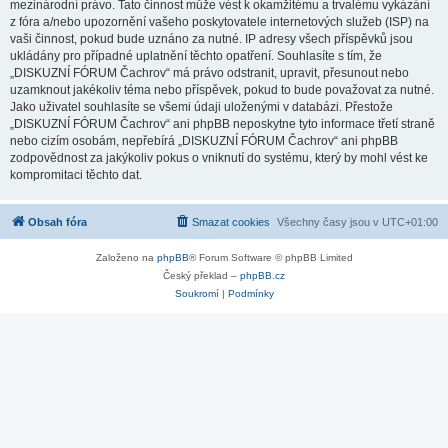
mezinárodní právo. Tato činnost může vést k okamžitému a trvalému vykázání
z fóra a/nebo upozornění vašeho poskytovatele internetových služeb (ISP) na
vaši činnost, pokud bude uznáno za nutné. IP adresy všech příspěvků jsou
ukládány pro případné uplatnění těchto opatření. Souhlasíte s tím, že
„DISKUZNÍ FÓRUM Čachrov“ má právo odstranit, upravit, přesunout nebo
uzamknout jakékoliv téma nebo příspěvek, pokud to bude považovat za nutné.
Jako uživatel souhlasíte se všemi údaji uloženými v databázi. Přestože
„DISKUZNÍ FÓRUM Čachrov“ ani phpBB neposkytne tyto informace třetí straně
nebo cizím osobám, nepřebírá „DISKUZNÍ FÓRUM Čachrov“ ani phpBB
zodpovědnost za jakýkoliv pokus o vniknutí do systému, který by mohl vést ke
kompromitaci těchto dat.
Obsah fóra
Smazat cookies
Všechny časy jsou v
UTC+01:00
Založeno na
phpBB
® Forum Software © phpBB Limited
Český překlad –
phpBB.cz
Soukromí
|
Podmínky