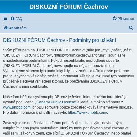
DISKUZNÍ FÓRUM Čachrov
FAQ
Přihlásit se
H
Obsah fóra
l
DISKUZNÍ FÓRUM Čachrov - Podmínky pro užívání
e
d
Svým přístupem na „DISKUZNÍ FÓRUM Čachrov“ (dále jen „my“, „naše“, „nás“,
“DISKUZNÍ FÓRUM Čachrov”, “https://forum.cachrov.cz/forum”), souhlasíte
a
s následujícími podmínkami. Pokud nesouhlasíte, neprodleně opusťte
t
„DISKUZNÍ FÓRUM Čachrov“, nevstupujte na něj a nepoužívejte jej.
Vyhrazujeme si právo tyto podmínky kdykoliv změnit a učiníme vše potřebné
pro to, abychom vás o této změně informovali. Přesto je rozumné tyto podmínky
průběžně sledovat vzhledem k tomu, že používáním „DISKUZNÍ FÓRUM
Čachrov“ s nimi souhlasíte.
Naše fóra běží na systému phpBB, což je řešení internetového fóra, které je
vydané pod licencí „
General Public License
“ a které je možno stáhnout z
www.phpbb.com
. phpBB software pouze zprostředkovává internetové diskuze.
Pro další informace o phpBB navštivte:
https://www.phpbb.com/
.
Zavazujete se nepřispívat na fórum pohoršujícím, hanlivým, nevhodným,
vulgárním nebo jiným materiálem, který by mohl porušovat platné zákony ve
vaší zemi, zákony v zemi, kde sídlí „DISKUZNÍ FÓRUM Čachrov“, nebo platné