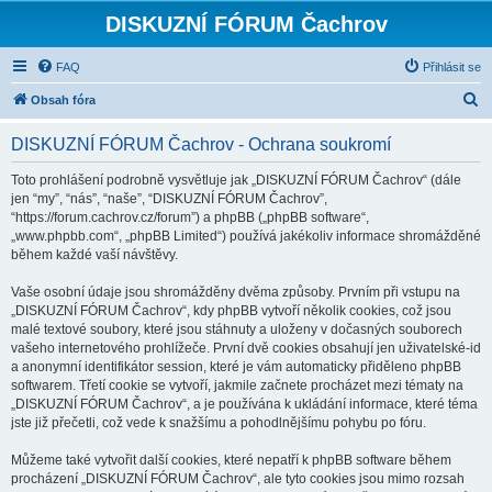
DISKUZNÍ FÓRUM Čachrov
FAQ
Přihlásit se
H
Obsah fóra
l
DISKUZNÍ FÓRUM Čachrov - Ochrana soukromí
e
d
Toto prohlášení podrobně vysvětluje jak „DISKUZNÍ FÓRUM Čachrov“ (dále
jen “my”, “nás”, “naše”, “DISKUZNÍ FÓRUM Čachrov”,
a
“https://forum.cachrov.cz/forum”) a phpBB („phpBB software“,
t
„www.phpbb.com“, „phpBB Limited“) používá jakékoliv informace shromážděné
během každé vaší návštěvy.
Vaše osobní údaje jsou shromážděny dvěma způsoby. Prvním při vstupu na
„DISKUZNÍ FÓRUM Čachrov“, kdy phpBB vytvoří několik cookies, což jsou
malé textové soubory, které jsou stáhnuty a uloženy v dočasných souborech
vašeho internetového prohlížeče. První dvě cookies obsahují jen uživatelské-id
a anonymní identifikátor session, které je vám automaticky přiděleno phpBB
softwarem. Třetí cookie se vytvoří, jakmile začnete procházet mezi tématy na
„DISKUZNÍ FÓRUM Čachrov“, a je používána k ukládání informace, které téma
jste již přečetli, což vede k snažšímu a pohodlnějšímu pohybu po fóru.
Můžeme také vytvořit další cookies, které nepatří k phpBB software během
procházení „DISKUZNÍ FÓRUM Čachrov“, ale tyto cookies jsou mimo rozsah