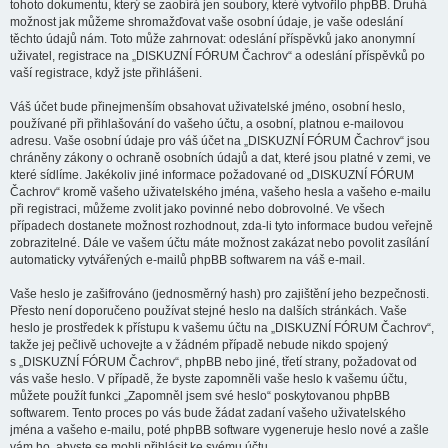
tohoto dokumentu, který se zaobírá jen soubory, které vytvořilo phpBB. Druhá
možnost jak můžeme shromažďovat vaše osobní údaje, je vaše odeslání
těchto údajů nám. Toto může zahrnovat: odeslání příspěvků jako anonymní
uživatel, registrace na „DISKUZNÍ FÓRUM Čachrov“ a odeslání příspěvků po
vaší registrace, když jste přihlášeni.
Váš účet bude přinejmenším obsahovat uživatelské jméno, osobní heslo,
používané při přihlašování do vašeho účtu, a osobní, platnou e-mailovou
adresu. Vaše osobní údaje pro váš účet na „DISKUZNÍ FÓRUM Čachrov“ jsou
chráněny zákony o ochraně osobních údajů a dat, které jsou platné v zemi, ve
které sídlíme. Jakékoliv jiné informace požadované od „DISKUZNÍ FÓRUM
Čachrov“ kromě vašeho uživatelského jména, vašeho hesla a vašeho e-mailu
při registraci, můžeme zvolit jako povinné nebo dobrovolné. Ve všech
případech dostanete možnost rozhodnout, zda-li tyto informace budou veřejně
zobrazitelné. Dále ve vašem účtu máte možnost zakázat nebo povolit zasílání
automaticky vytvářených e-mailů phpBB softwarem na váš e-mail.
Vaše heslo je zašifrováno (jednosměrný hash) pro zajištění jeho bezpečnosti.
Přesto není doporučeno používat stejné heslo na dalších stránkách. Vaše
heslo je prostředek k přístupu k vašemu účtu na „DISKUZNÍ FÓRUM Čachrov“,
takže jej pečlivě uchovejte a v žádném případě nebude nikdo spojený
s „DISKUZNÍ FÓRUM Čachrov“, phpBB nebo jiné, třetí strany, požadovat od
vás vaše heslo. V případě, že byste zapomněli vaše heslo k vašemu účtu,
můžete použít funkci „Zapomněl jsem své heslo“ poskytovanou phpBB
softwarem. Tento proces po vás bude žádat zadaní vašeho uživatelského
jména a vašeho e-mailu, poté phpBB software vygeneruje heslo nové a zašle
vám ho, abyste se mohli přihlásit ke svému účtu.