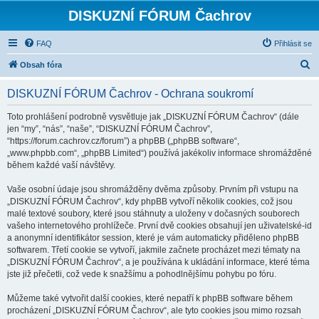
DISKUZNÍ FÓRUM Čachrov
FAQ
Přihlásit se
H
Obsah fóra
l
DISKUZNÍ FÓRUM Čachrov - Ochrana soukromí
e
d
Toto prohlášení podrobně vysvětluje jak „DISKUZNÍ FÓRUM Čachrov“ (dále
jen “my”, “nás”, “naše”, “DISKUZNÍ FÓRUM Čachrov”,
a
“https://forum.cachrov.cz/forum”) a phpBB („phpBB software“,
t
„www.phpbb.com“, „phpBB Limited“) používá jakékoliv informace shromážděné
během každé vaší návštěvy.
Vaše osobní údaje jsou shromážděny dvěma způsoby. Prvním při vstupu na
„DISKUZNÍ FÓRUM Čachrov“, kdy phpBB vytvoří několik cookies, což jsou
malé textové soubory, které jsou stáhnuty a uloženy v dočasných souborech
vašeho internetového prohlížeče. První dvě cookies obsahují jen uživatelské-id
a anonymní identifikátor session, které je vám automaticky přiděleno phpBB
softwarem. Třetí cookie se vytvoří, jakmile začnete procházet mezi tématy na
„DISKUZNÍ FÓRUM Čachrov“, a je používána k ukládání informace, které téma
jste již přečetli, což vede k snažšímu a pohodlnějšímu pohybu po fóru.
Můžeme také vytvořit další cookies, které nepatří k phpBB software během
procházení „DISKUZNÍ FÓRUM Čachrov“, ale tyto cookies jsou mimo rozsah