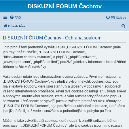
DISKUZNÍ FÓRUM Čachrov
FAQ
Přihlásit se
H
Obsah fóra
l
DISKUZNÍ FÓRUM Čachrov - Ochrana soukromí
e
d
Toto prohlášení podrobně vysvětluje jak „DISKUZNÍ FÓRUM Čachrov“ (dále
jen “my”, “nás”, “naše”, “DISKUZNÍ FÓRUM Čachrov”,
a
“https://forum.cachrov.cz/forum”) a phpBB („phpBB software“,
t
„www.phpbb.com“, „phpBB Limited“) používá jakékoliv informace shromážděné
během každé vaší návštěvy.
Vaše osobní údaje jsou shromážděny dvěma způsoby. Prvním při vstupu na
„DISKUZNÍ FÓRUM Čachrov“, kdy phpBB vytvoří několik cookies, což jsou
malé textové soubory, které jsou stáhnuty a uloženy v dočasných souborech
vašeho internetového prohlížeče. První dvě cookies obsahují jen uživatelské-id
a anonymní identifikátor session, které je vám automaticky přiděleno phpBB
softwarem. Třetí cookie se vytvoří, jakmile začnete procházet mezi tématy na
„DISKUZNÍ FÓRUM Čachrov“, a je používána k ukládání informace, které téma
jste již přečetli, což vede k snažšímu a pohodlnějšímu pohybu po fóru.
Můžeme také vytvořit další cookies, které nepatří k phpBB software během
procházení „DISKUZNÍ FÓRUM Čachrov“, ale tyto cookies jsou mimo rozsah