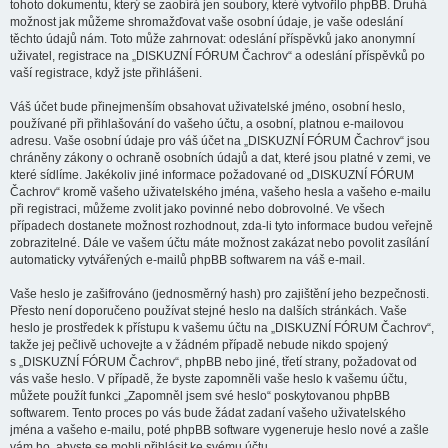
tohoto dokumentu, který se zaobírá jen soubory, které vytvořilo phpBB. Druhá
možnost jak můžeme shromažďovat vaše osobní údaje, je vaše odeslání
těchto údajů nám. Toto může zahrnovat: odeslání příspěvků jako anonymní
uživatel, registrace na „DISKUZNÍ FÓRUM Čachrov“ a odeslání příspěvků po
vaší registrace, když jste přihlášeni.
Váš účet bude přinejmenším obsahovat uživatelské jméno, osobní heslo,
používané při přihlašování do vašeho účtu, a osobní, platnou e-mailovou
adresu. Vaše osobní údaje pro váš účet na „DISKUZNÍ FÓRUM Čachrov“ jsou
chráněny zákony o ochraně osobních údajů a dat, které jsou platné v zemi, ve
které sídlíme. Jakékoliv jiné informace požadované od „DISKUZNÍ FÓRUM
Čachrov“ kromě vašeho uživatelského jména, vašeho hesla a vašeho e-mailu
při registraci, můžeme zvolit jako povinné nebo dobrovolné. Ve všech
případech dostanete možnost rozhodnout, zda-li tyto informace budou veřejně
zobrazitelné. Dále ve vašem účtu máte možnost zakázat nebo povolit zasílání
automaticky vytvářených e-mailů phpBB softwarem na váš e-mail.
Vaše heslo je zašifrováno (jednosměrný hash) pro zajištění jeho bezpečnosti.
Přesto není doporučeno používat stejné heslo na dalších stránkách. Vaše
heslo je prostředek k přístupu k vašemu účtu na „DISKUZNÍ FÓRUM Čachrov“,
takže jej pečlivě uchovejte a v žádném případě nebude nikdo spojený
s „DISKUZNÍ FÓRUM Čachrov“, phpBB nebo jiné, třetí strany, požadovat od
vás vaše heslo. V případě, že byste zapomněli vaše heslo k vašemu účtu,
můžete použít funkci „Zapomněl jsem své heslo“ poskytovanou phpBB
softwarem. Tento proces po vás bude žádat zadaní vašeho uživatelského
jména a vašeho e-mailu, poté phpBB software vygeneruje heslo nové a zašle
vám ho, abyste se mohli přihlásit ke svému účtu.