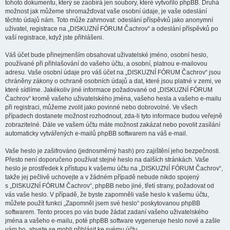
tohoto dokumentu, který se zaobírá jen soubory, které vytvořilo phpBB. Druhá
možnost jak můžeme shromažďovat vaše osobní údaje, je vaše odeslání
těchto údajů nám. Toto může zahrnovat: odeslání příspěvků jako anonymní
uživatel, registrace na „DISKUZNÍ FÓRUM Čachrov“ a odeslání příspěvků po
vaší registrace, když jste přihlášeni.
Váš účet bude přinejmenším obsahovat uživatelské jméno, osobní heslo,
používané při přihlašování do vašeho účtu, a osobní, platnou e-mailovou
adresu. Vaše osobní údaje pro váš účet na „DISKUZNÍ FÓRUM Čachrov“ jsou
chráněny zákony o ochraně osobních údajů a dat, které jsou platné v zemi, ve
které sídlíme. Jakékoliv jiné informace požadované od „DISKUZNÍ FÓRUM
Čachrov“ kromě vašeho uživatelského jména, vašeho hesla a vašeho e-mailu
při registraci, můžeme zvolit jako povinné nebo dobrovolné. Ve všech
případech dostanete možnost rozhodnout, zda-li tyto informace budou veřejně
zobrazitelné. Dále ve vašem účtu máte možnost zakázat nebo povolit zasílání
automaticky vytvářených e-mailů phpBB softwarem na váš e-mail.
Vaše heslo je zašifrováno (jednosměrný hash) pro zajištění jeho bezpečnosti.
Přesto není doporučeno používat stejné heslo na dalších stránkách. Vaše
heslo je prostředek k přístupu k vašemu účtu na „DISKUZNÍ FÓRUM Čachrov“,
takže jej pečlivě uchovejte a v žádném případě nebude nikdo spojený
s „DISKUZNÍ FÓRUM Čachrov“, phpBB nebo jiné, třetí strany, požadovat od
vás vaše heslo. V případě, že byste zapomněli vaše heslo k vašemu účtu,
můžete použít funkci „Zapomněl jsem své heslo“ poskytovanou phpBB
softwarem. Tento proces po vás bude žádat zadaní vašeho uživatelského
jména a vašeho e-mailu, poté phpBB software vygeneruje heslo nové a zašle
vám ho, abyste se mohli přihlásit ke svému účtu.