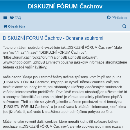
DISKUZNÍ FÓRUM Čachrov
FAQ
Přihlásit se
H
Obsah fóra
l
DISKUZNÍ FÓRUM Čachrov - Ochrana soukromí
e
d
Toto prohlášení podrobně vysvětluje jak „DISKUZNÍ FÓRUM Čachrov“ (dále
jen “my”, “nás”, “naše”, “DISKUZNÍ FÓRUM Čachrov”,
a
“https://forum.cachrov.cz/forum”) a phpBB („phpBB software“,
t
„www.phpbb.com“, „phpBB Limited“) používá jakékoliv informace shromážděné
během každé vaší návštěvy.
Vaše osobní údaje jsou shromážděny dvěma způsoby. Prvním při vstupu na
„DISKUZNÍ FÓRUM Čachrov“, kdy phpBB vytvoří několik cookies, což jsou
malé textové soubory, které jsou stáhnuty a uloženy v dočasných souborech
vašeho internetového prohlížeče. První dvě cookies obsahují jen uživatelské-id
a anonymní identifikátor session, které je vám automaticky přiděleno phpBB
softwarem. Třetí cookie se vytvoří, jakmile začnete procházet mezi tématy na
„DISKUZNÍ FÓRUM Čachrov“, a je používána k ukládání informace, které téma
jste již přečetli, což vede k snažšímu a pohodlnějšímu pohybu po fóru.
Můžeme také vytvořit další cookies, které nepatří k phpBB software během
procházení „DISKUZNÍ FÓRUM Čachrov“, ale tyto cookies jsou mimo rozsah