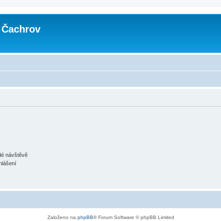
 Čachrov
ždé návštěvě
hlášení
Založeno na
phpBB
® Forum Software © phpBB Limited