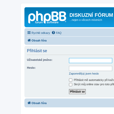
DISKUZNÍ FÓRUM
...nejen o věcech místních
Rychlé odkazy
FAQ
Obsah fóra
Přihlásit se
Uživatelské jméno:
Heslo:
Zapomněl(a) jsem heslo
Přihlásit mě automaticky při ka
Skrýt můj online stav pro toto při
Obsah fóra