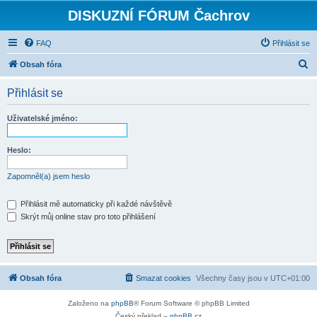
DISKUZNÍ FÓRUM Čachrov
FAQ
Přihlásit se
H
Obsah fóra
l
Přihlásit se
e
d
Uživatelské jméno:
a
t
Heslo:
Zapomněl(a) jsem heslo
Přihlásit mě automaticky při každé návštěvě
Skrýt můj online stav pro toto přihlášení
Obsah fóra
Smazat cookies
Všechny časy jsou v
UTC+01:00
Založeno na
phpBB
® Forum Software © phpBB Limited
Český překlad –
phpBB.cz