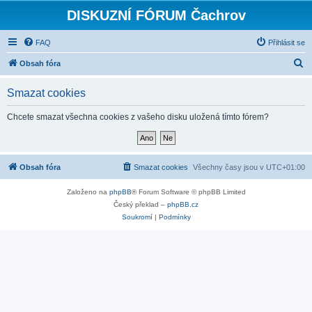
DISKUZNÍ FÓRUM Čachrov
FAQ
Přihlásit se
H
Obsah fóra
l
Smazat cookies
e
d
Chcete smazat všechna cookies z vašeho disku uložená tímto fórem?
a
t
Obsah fóra
Smazat cookies
Všechny časy jsou v
UTC+01:00
Založeno na
phpBB
® Forum Software © phpBB Limited
Český překlad –
phpBB.cz
Soukromí
|
Podmínky