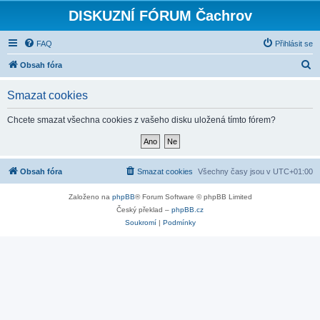
DISKUZNÍ FÓRUM Čachrov
FAQ
Přihlásit se
H
Obsah fóra
l
Smazat cookies
e
d
Chcete smazat všechna cookies z vašeho disku uložená tímto fórem?
a
t
Obsah fóra
Smazat cookies
Všechny časy jsou v
UTC+01:00
Založeno na
phpBB
® Forum Software © phpBB Limited
Český překlad –
phpBB.cz
Soukromí
|
Podmínky