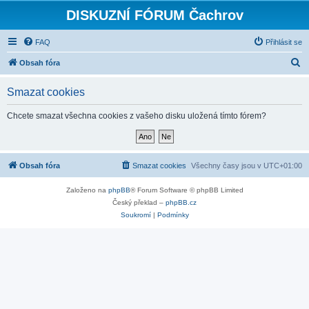
DISKUZNÍ FÓRUM Čachrov
FAQ
Přihlásit se
H
Obsah fóra
l
Smazat cookies
e
d
Chcete smazat všechna cookies z vašeho disku uložená tímto fórem?
a
t
Obsah fóra
Smazat cookies
Všechny časy jsou v
UTC+01:00
Založeno na
phpBB
® Forum Software © phpBB Limited
Český překlad –
phpBB.cz
Soukromí
|
Podmínky