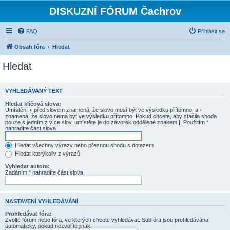
DISKUZNÍ FÓRUM Čachrov
FAQ
Přihlásit se
Obsah fóra
Hledat
Hledat
VYHLEDÁVANÝ TEXT
Hledat klíčová slova:
Umístění
+
před slovem znamená, že slovo musí být ve výsledku přítomno, a
-
znamená, že slovo nemá být ve výsledku přítomno. Pokud chcete, aby stačila shoda
pouze s jedním z více slov, umístěte je do závorek oddělené znakem
|
. Použitím *
nahradíte část slova
Hledat všechny výrazy nebo přesnou shodu s dotazem
Hledat kterýkoliv z výrazů
Vyhledat autora:
Zadáním * nahradíte část slova
NASTAVENÍ VYHLEDÁVÁNÍ
Prohledávat fóra:
Zvolte fórum nebo fóra, ve kterých chcete vyhledávat. Subfóra jsou prohledávána
automaticky, pokud nezvolíte jinak.