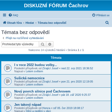
DISKUZNÍ FÓRUM Čachrov
FAQ
Přihlásit se
H
Obsah fóra
Hledat
Témata bez odpovědí
l
Témata bez odpovědí
e
Přejít na rozšířené vyhledávání
d
Hledat
Pokročilé hledání
a
Nalezeno 14 výsledků hledání • Stránka
1
z
1
t
Témata
I v roce 2022 budou volby...
Poslední příspěvek od
Zírající Josef
«
ned 22. srp 2021 18:36:52
Napsal v
Letem světem
Sušická nemocnice
Poslední příspěvek od
Zírající Josef
«
pon 21. pro 2020 12:19:05
Napsal v
Letem světem
Nový povrch silnice pod Čachrovem
Poslední příspěvek od
Zírající Josef
«
pát 18. zář 2020 9:25:37
Napsal v
Letem světem
Jen takový nápad
Poslední příspěvek od
Honza
«
stř 05. čer 2019 18:08:17
Napsal v
Dění a nedění v obci