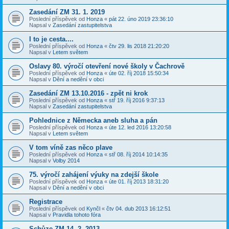
Zasedání ZM 31. 1. 2019
Poslední příspěvek od
Honza
«
pát 22. úno 2019 23:36:10
Napsal v
Zasedání zastupitelstva
I to je cesta....
Poslední příspěvek od
Honza
«
čtv 29. lis 2018 21:20:20
Napsal v
Letem světem
Oslavy 80. výročí otevření nové školy v Čachrově
Poslední příspěvek od
Honza
«
úte 02. říj 2018 15:50:34
Napsal v
Dění a nedění v obci
Zasedání ZM 13.10.2016 - zpět ni krok
Poslední příspěvek od
Honza
«
stř 19. říj 2016 9:37:13
Napsal v
Zasedání zastupitelstva
Pohlednice z Německa aneb sluha a pán
Poslední příspěvek od
Honza
«
úte 12. led 2016 13:20:58
Napsal v
Letem světem
V tom víně zas něco plave
Poslední příspěvek od
Honza
«
stř 08. říj 2014 10:14:35
Napsal v
Volby 2014
75. výročí zahájení výuky na zdejší škole
Poslední příspěvek od
Honza
«
úte 01. říj 2013 18:31:20
Napsal v
Dění a nedění v obci
Registrace
Poslední příspěvek od
Kynčl
«
čtv 04. dub 2013 16:12:51
Napsal v
Pravidla tohoto fóra
Schůze ZM 14. 2. 2013