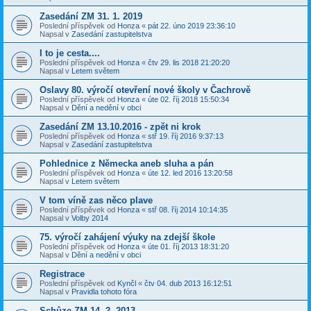
Zasedání ZM 31. 1. 2019
Poslední příspěvek od
Honza
«
pát 22. úno 2019 23:36:10
Napsal v
Zasedání zastupitelstva
I to je cesta....
Poslední příspěvek od
Honza
«
čtv 29. lis 2018 21:20:20
Napsal v
Letem světem
Oslavy 80. výročí otevření nové školy v Čachrově
Poslední příspěvek od
Honza
«
úte 02. říj 2018 15:50:34
Napsal v
Dění a nedění v obci
Zasedání ZM 13.10.2016 - zpět ni krok
Poslední příspěvek od
Honza
«
stř 19. říj 2016 9:37:13
Napsal v
Zasedání zastupitelstva
Pohlednice z Německa aneb sluha a pán
Poslední příspěvek od
Honza
«
úte 12. led 2016 13:20:58
Napsal v
Letem světem
V tom víně zas něco plave
Poslední příspěvek od
Honza
«
stř 08. říj 2014 10:14:35
Napsal v
Volby 2014
75. výročí zahájení výuky na zdejší škole
Poslední příspěvek od
Honza
«
úte 01. říj 2013 18:31:20
Napsal v
Dění a nedění v obci
Registrace
Poslední příspěvek od
Kynčl
«
čtv 04. dub 2013 16:12:51
Napsal v
Pravidla tohoto fóra
Schůze ZM 14. 2. 2013