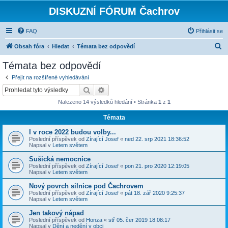
DISKUZNÍ FÓRUM Čachrov
FAQ
Přihlásit se
H
Obsah fóra
Hledat
Témata bez odpovědí
l
Témata bez odpovědí
e
Přejít na rozšířené vyhledávání
d
Hledat
Pokročilé hledání
a
Nalezeno 14 výsledků hledání • Stránka
1
z
1
t
Témata
I v roce 2022 budou volby...
Poslední příspěvek od
Zírající Josef
«
ned 22. srp 2021 18:36:52
Napsal v
Letem světem
Sušická nemocnice
Poslední příspěvek od
Zírající Josef
«
pon 21. pro 2020 12:19:05
Napsal v
Letem světem
Nový povrch silnice pod Čachrovem
Poslední příspěvek od
Zírající Josef
«
pát 18. zář 2020 9:25:37
Napsal v
Letem světem
Jen takový nápad
Poslední příspěvek od
Honza
«
stř 05. čer 2019 18:08:17
Napsal v
Dění a nedění v obci