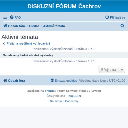
DISKUZNÍ FÓRUM Čachrov
FAQ
Přihlásit se
H
Obsah fóra
Hledat
Aktivní témata
l
Aktivní témata
e
Přejít na rozšířené vyhledávání
d
Nalezeno 0 výsledků hledání • Stránka
1
z
1
a
Nenalezeny žádné vhodné výsledky.
t
Nalezeno 0 výsledků hledání • Stránka
1
z
1
Přejít na
Obsah fóra
Smazat cookies
Všechny časy jsou v
UTC+01:00
Založeno na
phpBB
® Forum Software © phpBB Limited
Český překlad –
phpBB.cz
Soukromí
|
Podmínky