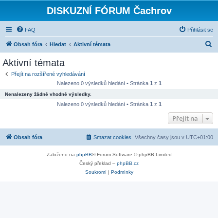
DISKUZNÍ FÓRUM Čachrov
FAQ
Přihlásit se
H
Obsah fóra
Hledat
Aktivní témata
l
Aktivní témata
e
Přejít na rozšířené vyhledávání
d
Nalezeno 0 výsledků hledání • Stránka
1
z
1
a
Nenalezeny žádné vhodné výsledky.
t
Nalezeno 0 výsledků hledání • Stránka
1
z
1
Přejít na
Obsah fóra
Smazat cookies
Všechny časy jsou v
UTC+01:00
Založeno na
phpBB
® Forum Software © phpBB Limited
Český překlad –
phpBB.cz
Soukromí
|
Podmínky