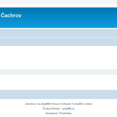
 Čachrov
Založeno na
phpBB
® Forum Software © phpBB Limited
Český překlad –
phpBB.cz
Soukromí
|
Podmínky