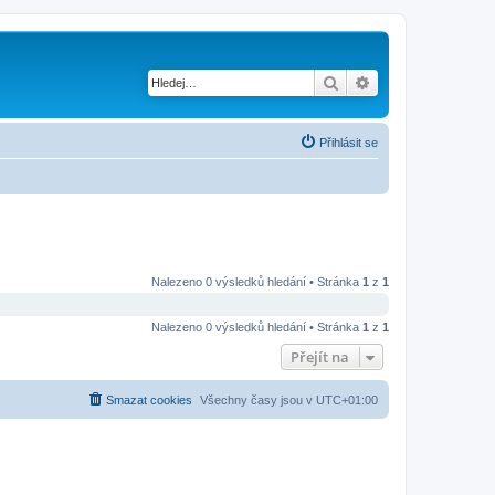
Hledat
Pokročilé hledání
Přihlásit se
Nalezeno 0 výsledků hledání • Stránka
1
z
1
Nalezeno 0 výsledků hledání • Stránka
1
z
1
Přejít na
Smazat cookies
Všechny časy jsou v
UTC+01:00