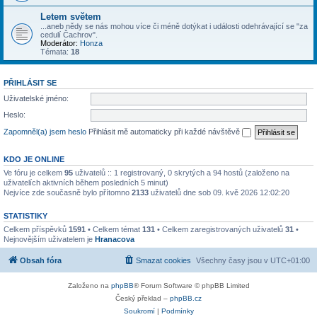
Letem světem
...aneb nědy se nás mohou více či méně dotýkat i události odehrávající se "za
cedulí Čachrov".
Moderátor:
Honza
Témata:
18
PŘIHLÁSIT SE
Uživatelské jméno:
Heslo:
Zapomněl(a) jsem heslo
Přihlásit mě automaticky při každé návštěvě
KDO JE ONLINE
Ve fóru je celkem
95
uživatelů :: 1 registrovaný, 0 skrytých a 94 hostů (založeno na
uživatelích aktivních během posledních 5 minut)
Nejvíce zde současně bylo přítomno
2133
uživatelů dne sob 09. kvě 2026 12:02:20
STATISTIKY
Celkem příspěvků
1591
• Celkem témat
131
• Celkem zaregistrovaných uživatelů
31
•
Nejnovějším uživatelem je
Hranacova
Obsah fóra
Smazat cookies
Všechny časy jsou v
UTC+01:00
Založeno na
phpBB
® Forum Software © phpBB Limited
Český překlad –
phpBB.cz
Soukromí
|
Podmínky