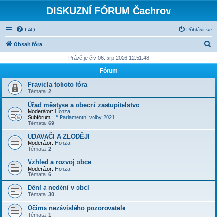
DISKUZNÍ FÓRUM Čachrov
FAQ
Přihlásit se
H
Obsah fóra
l
Právě je čtv 06. srp 2026 12:51:48
e
Fórum
d
Pravidla tohoto fóra
a
Témata:
2
t
Úřad městyse a obecní zastupitelstvo
Moderátor:
Honza
Subfórum:
Parlamentní volby 2021
Témata:
69
UDAVAČI A ZLODĚJI
Moderátor:
Honza
Témata:
2
Vzhled a rozvoj obce
Moderátor:
Honza
Témata:
6
Dění a nedění v obci
Témata:
30
Očima nezávislého pozorovatele
Témata:
1