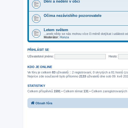
Dění a nedění v obci
Očima nezávislého pozorovatele
Letem světem
...aneb nědy se nás mohou více či méně dotýkat i události od
Moderátor:
Honza
PŘIHLÁSIT SE
Uživatelské jméno:
Heslo:
KDO JE ONLINE
Ve fóru je celkem
83
uživatelů :: 2 registrovaní, 0 skrytých a 81 hostů (
Nejvíce zde současně bylo přítomno
2133
uživatelů dne sob 09. kvě 20
STATISTIKY
Celkem příspěvků
1591
• Celkem témat
131
• Celkem zaregistrovaných 
Obsah fóra