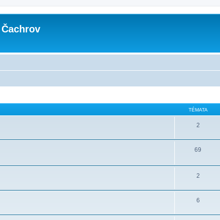
 Čachrov
TÉMATA
2
69
2
6