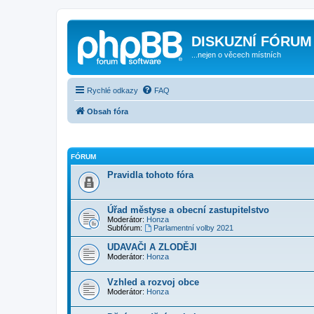
DISKUZNÍ FÓRUM
...nejen o věcech místních
Rychlé odkazy
FAQ
Obsah fóra
FÓRUM
Pravidla tohoto fóra
Úřad městyse a obecní zastupitelstvo
Moderátor:
Honza
Subfórum:
Parlamentní volby 2021
UDAVAČI A ZLODĚJI
Moderátor:
Honza
Vzhled a rozvoj obce
Moderátor:
Honza