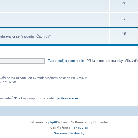
30
1
18
ehrávající se "za cedulí Čachrov".
Zapomněl(a) jsem heslo
|
Přihlásit mě automaticky při každ
založeno na uživatelích aktivních během posledních 5 minut)
26 12:02:20
uživatelů
31
• Nejnovějším uživatelem je
Hranacova
Založeno na
phpBB
® Forum Software © phpBB Limited
Český překlad –
phpBB.cz
Soukromí
|
Podmínky