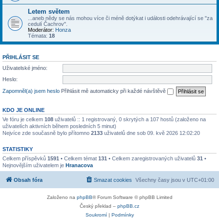
Letem světem
...aneb nědy se nás mohou více či méně dotýkat i události odehrávající se "za
cedulí Čachrov".
Moderátor:
Honza
Témata:
18
PŘIHLÁSIT SE
Uživatelské jméno:
Heslo:
Zapomněl(a) jsem heslo
Přihlásit mě automaticky při každé návštěvě
KDO JE ONLINE
Ve fóru je celkem
108
uživatelů :: 1 registrovaný, 0 skrytých a 107 hostů (založeno na
uživatelích aktivních během posledních 5 minut)
Nejvíce zde současně bylo přítomno
2133
uživatelů dne sob 09. kvě 2026 12:02:20
STATISTIKY
Celkem příspěvků
1591
• Celkem témat
131
• Celkem zaregistrovaných uživatelů
31
•
Nejnovějším uživatelem je
Hranacova
Obsah fóra
Smazat cookies
Všechny časy jsou v
UTC+01:00
Založeno na
phpBB
® Forum Software © phpBB Limited
Český překlad –
phpBB.cz
Soukromí
|
Podmínky