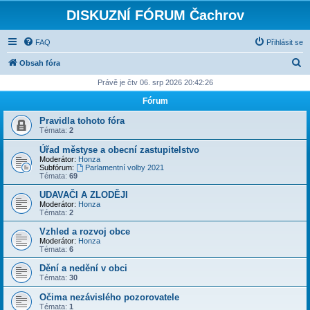
DISKUZNÍ FÓRUM Čachrov
FAQ
Přihlásit se
H
Obsah fóra
l
Právě je čtv 06. srp 2026 20:42:26
e
Fórum
d
Pravidla tohoto fóra
a
Témata:
2
t
Úřad městyse a obecní zastupitelstvo
Moderátor:
Honza
Subfórum:
Parlamentní volby 2021
Témata:
69
UDAVAČI A ZLODĚJI
Moderátor:
Honza
Témata:
2
Vzhled a rozvoj obce
Moderátor:
Honza
Témata:
6
Dění a nedění v obci
Témata:
30
Očima nezávislého pozorovatele
Témata:
1