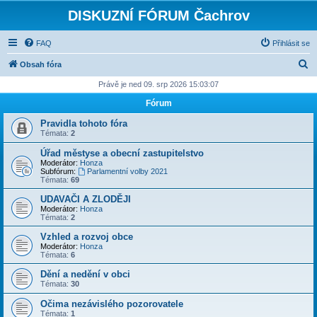
DISKUZNÍ FÓRUM Čachrov
FAQ
Přihlásit se
H
Obsah fóra
l
Právě je ned 09. srp 2026 15:03:07
e
Fórum
d
Pravidla tohoto fóra
a
Témata:
2
t
Úřad městyse a obecní zastupitelstvo
Moderátor:
Honza
Subfórum:
Parlamentní volby 2021
Témata:
69
UDAVAČI A ZLODĚJI
Moderátor:
Honza
Témata:
2
Vzhled a rozvoj obce
Moderátor:
Honza
Témata:
6
Dění a nedění v obci
Témata:
30
Očima nezávislého pozorovatele
Témata:
1