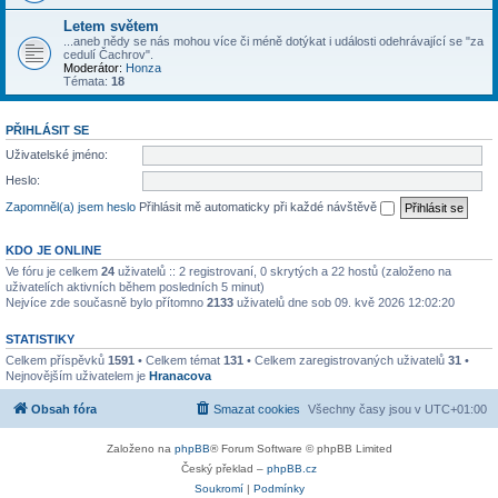
Letem světem
...aneb nědy se nás mohou více či méně dotýkat i události odehrávající se "za
cedulí Čachrov".
Moderátor:
Honza
Témata:
18
PŘIHLÁSIT SE
Uživatelské jméno:
Heslo:
Zapomněl(a) jsem heslo
Přihlásit mě automaticky při každé návštěvě
KDO JE ONLINE
Ve fóru je celkem
24
uživatelů :: 2 registrovaní, 0 skrytých a 22 hostů (založeno na
uživatelích aktivních během posledních 5 minut)
Nejvíce zde současně bylo přítomno
2133
uživatelů dne sob 09. kvě 2026 12:02:20
STATISTIKY
Celkem příspěvků
1591
• Celkem témat
131
• Celkem zaregistrovaných uživatelů
31
•
Nejnovějším uživatelem je
Hranacova
Obsah fóra
Smazat cookies
Všechny časy jsou v
UTC+01:00
Založeno na
phpBB
® Forum Software © phpBB Limited
Český překlad –
phpBB.cz
Soukromí
|
Podmínky