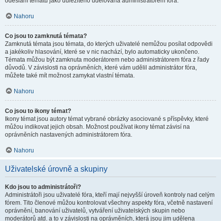
odeslání tématu jako důležitého udělována administrátorem fóra.
Nahoru
Co jsou to zamknutá témata?
Zamknutá témata jsou témata, do kterých uživatelé nemůžou posílat odpovědi
a jakékoliv hlasování, které se v nic nachází, bylo automaticky ukončeno.
Témata můžou být zamknuta moderátorem nebo administrátorem fóra z řady
důvodů. V závislosti na oprávněních, které vám udělil administrátor fóra,
můžete také mít možnost zamykat vlastní témata.
Nahoru
Co jsou to ikony témat?
Ikony témat jsou autory témat vybrané obrázky asociované s příspěvky, které
můžou indikovat jejich obsah. Možnost používat ikony témat závisí na
oprávněních nastavených administrátorem fóra.
Nahoru
Uživatelské úrovně a skupiny
Kdo jsou to administrátoři?
Administrátoři jsou uživatelé fóra, kteří mají nejvyšší úroveň kontroly nad celým
fórem. Tito členové můžou kontrolovat všechny aspekty fóra, včetně nastavení
oprávnění, banování uživatelů, vytváření uživatelských skupin nebo
moderátorů atd. a to v závislosti na oprávněních, která jsou jim udělena