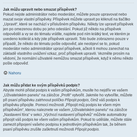
Jak můžu upravit nebo smazat příspěvek?
Pokud nejste administrátor nebo moderátor, můžete pouze upravovat nebo
mazat svoje vlastní příspěvky. Příspěvek můžete upravit po kliknutí na tlačítko
„Upravit“, které se nachází v příslušném příspěvku. Někdy lze upravit příspěvek
jen po omezenou dobu po jeho odeslání. Pokud již někdo na příspěvek
odpověděl a vy se do tématu vrátíte, najdete pod ním krátký text, ve kterém je
uvedeno kolikrát a kdy jste příspěvek upravili. Toto bude zobrazeno pouze v
případě, že někdo do tématu pošle odpověď, ale neobjeví se to, pokud
moderátor nebo administrátor upraví příspěvek, ačkoli ti mohou zanechat na
základě vlastního uvážení vzkaz, proč příspěvek upravili. Vezměte prosím na
vědomí, že normální uživatelé nemůžou smazat příspěvek, když k němu někdo
pošle odpověď.
Nahoru
Jak můžu přidat ke svým příspěvků podpis?
Abyste mohli přidat podpis k vašim příspěvkům, musíte ho nejdřív ve vašem
„Uživatelském panelu“ na záložce „Profil“ vytvořit. Jakmile ho vytvoříte, můžete
při psaní příspěvku zatrhnout políčko
Připojit podpis
, čímž váš podpis k
příspěvku připojíte. Pomocí možnosti „Připojit můj podpis ke všem mým
příspěvkům“, kterou naleznete ve vašem „Uživatelském panelu“ na záložce
„Nastavení fóra“ v sekci „Výchozí nastavení příspěvků“ můžete automaticky
připojit váš podpis ke všem vašim příspěvkům. Pokud to uděláte, můžete stále
zamezit připojení vašeho podpisu k jednotlivým příspěvkům tak, že během
psaní příspěvku zrušíte zaškrtnutí možnosti
Připojit podpis
.