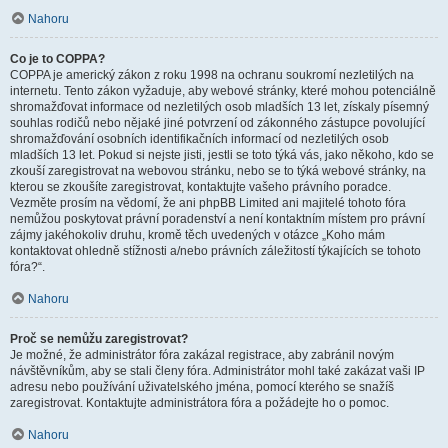
Nahoru
Co je to COPPA?
COPPA je americký zákon z roku 1998 na ochranu soukromí nezletilých na
internetu. Tento zákon vyžaduje, aby webové stránky, které mohou potenciálně
shromažďovat informace od nezletilých osob mladších 13 let, získaly písemný
souhlas rodičů nebo nějaké jiné potvrzení od zákonného zástupce povolující
shromažďování osobních identifikačních informací od nezletilých osob
mladších 13 let. Pokud si nejste jisti, jestli se toto týká vás, jako někoho, kdo se
zkouší zaregistrovat na webovou stránku, nebo se to týká webové stránky, na
kterou se zkoušíte zaregistrovat, kontaktujte vašeho právního poradce.
Vezměte prosím na vědomí, že ani phpBB Limited ani majitelé tohoto fóra
nemůžou poskytovat právní poradenství a není kontaktním místem pro právní
zájmy jakéhokoliv druhu, kromě těch uvedených v otázce „Koho mám
kontaktovat ohledně stížnosti a/nebo právních záležitostí týkajících se tohoto
fóra?“.
Nahoru
Proč se nemůžu zaregistrovat?
Je možné, že administrátor fóra zakázal registrace, aby zabránil novým
návštěvníkům, aby se stali členy fóra. Administrátor mohl také zakázat vaši IP
adresu nebo používání uživatelského jména, pomocí kterého se snažíš
zaregistrovat. Kontaktujte administrátora fóra a požádejte ho o pomoc.
Nahoru