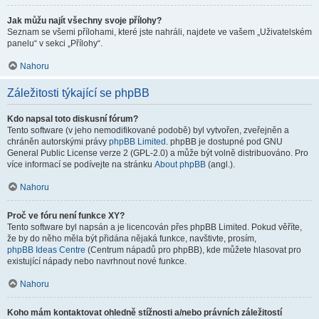
Jak můžu najít všechny svoje přílohy?
Seznam se všemi přílohami, které jste nahráli, najdete ve vašem „Uživatelském
panelu“ v sekci „Přílohy“.
Nahoru
Záležitosti týkající se phpBB
Kdo napsal toto diskusní fórum?
Tento software (v jeho nemodifikované podobě) byl vytvořen, zveřejněn a
chráněn autorskými právy
phpBB Limited
. phpBB je dostupné pod GNU
General Public License verze 2 (GPL-2.0) a může být volně distribuováno. Pro
více informací se podívejte na stránku
About phpBB
(angl.).
Nahoru
Proč ve fóru není funkce XY?
Tento software byl napsán a je licencován přes phpBB Limited. Pokud věříte,
že by do něho měla být přidána nějaká funkce, navštivte, prosím,
phpBB Ideas Centre
(Centrum nápadů pro phpBB), kde můžete hlasovat pro
existující nápady nebo navrhnout nové funkce.
Nahoru
Koho mám kontaktovat ohledně stížnosti a/nebo právních záležitostí