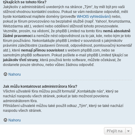
týkajících se tohoto fóra?
Jakýkoliv z administrátorů uvedených na stránce „Tým“, by měl být pro vaši
stížnost vhodnou kontaktní osobou. Pokud se vám nedostane odpovědi, měli
byste kontaktovat majitele domény (proveďte
WHOIS vyhledávání
) nebo,
pokud je fórum provozováno na bezplatné službě (např. Yahoo!, forumzdarma,
Webzdarma atd.), vedení nebo oddělení stížností tohoto provozovatele.
Vezměte, prosím, na vědomí, že phpBB Limited na tomto fóru
nemá absolutně
žádné pravomoci
a nemůže nést odpovědnost za to jak, kde, nebo kým je toto
fórum používáno. Nekontaktujte phpBB Limited v souvislosti s jakýmikoliv
právními záležitostmi (zastavení činnosti, odpovědnost, pomlouvačný komentář
atd.), které
nemají přímou souvislost
s webem phpBB.com, nebo se
samotným phpBB softwarem. Pokud pošlete e-mail phpBB Limited týkající se
jakákoliv třetí strany
, která používá tento software, můžete očekávat, že
dostanete pouze strohou, nebo vůbec žádnou odpověď.
Nahoru
Jak můžu kontaktovat administrátora fóra?
Všichni uživatelé fóra můžou použít formulář „Kontaktujte nás“, který se
nachází naspodu všech stránek, pokud je tato možnost povolena
administrátorem fóra.
Přihlášení uživatelé můžou také použít odkaz „Tým“, který se také nachází
naspodu všech stránek.
Nahoru
Přejít na