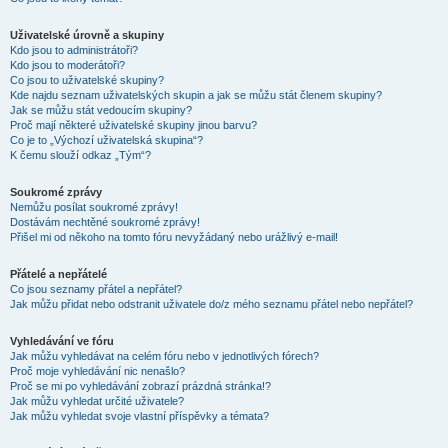
Uživatelské úrovně a skupiny
Kdo jsou to administrátoři?
Kdo jsou to moderátoři?
Co jsou to uživatelské skupiny?
Kde najdu seznam uživatelských skupin a jak se můžu stát členem skupiny?
Jak se můžu stát vedoucím skupiny?
Proč mají některé uživatelské skupiny jinou barvu?
Co je to „Výchozí uživatelská skupina“?
K čemu slouží odkaz „Tým“?
Soukromé zprávy
Nemůžu posílat soukromé zprávy!
Dostávám nechtěné soukromé zprávy!
Přišel mi od někoho na tomto fóru nevyžádaný nebo urážlivý e-mail!
Přátelé a nepřátelé
Co jsou seznamy přátel a nepřátel?
Jak můžu přidat nebo odstranit uživatele do/z mého seznamu přátel nebo nepřátel?
Vyhledávání ve fóru
Jak můžu vyhledávat na celém fóru nebo v jednotlivých fórech?
Proč moje vyhledávání nic nenašlo?
Proč se mi po vyhledávání zobrazí prázdná stránka!?
Jak můžu vyhledat určité uživatele?
Jak můžu vyhledat svoje vlastní příspěvky a témata?