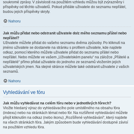
soukromé zprávy. V závislosti na použitém vzhledu můžou být zvýrazněny i
příspěvky od těchto uživatelů. Pokud přidáte uživatele do seznamu nepřátel,
budou jejich příspěvky skryty.
Nahoru
Jak můžu přidat nebo odstranit uživatele do/z mého seznamu přátel nebo
nepřátel?
Uživatele můžete přidat do vašeho seznamu dvěma způsoby. Po kliknutí na
jméno uživatele se dostanete na stránku s profilem uživatele, kde najdete
odkaz, pomocí kterého můžete uživatele přidat do seznamu přátel nebo
nepřátel. Nebo můžete ve vašem „Uživatelském panelu“ na záložce „Přátelé a
nepřátelé“ přímo přidat uživatele do jednoho ze seznamů vložením jejich
uživatelských jmen. Na stejné stránce můžete také odstranit uživatele z vašich
seznamů.
Nahoru
Vyhledávání ve fóru
Jak můžu vyhledávat na celém fóru nebo v jednotlivých fórech?
Vložte hledaný výraz do vyhledávacího pole umístěného na obsahu fóra
(indexu) nebo na stránkách témat nebo fór. Na rozšířené vyhledávání můžete
přejít kliknutím na odkaz (nebo ikonu) „Rozšířené vyhledávání“, který najdete
na všech stránkách fóra. Jakým způsobem bude vyhledávání dostupné závisí
na použitém vzhledu fóra.