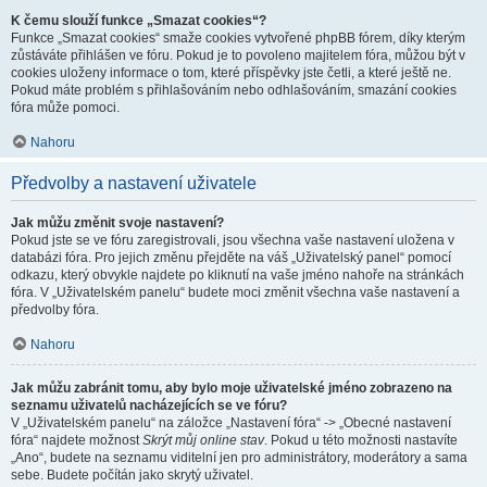
K čemu slouží funkce „Smazat cookies“?
Funkce „Smazat cookies“ smaže cookies vytvořené phpBB fórem, díky kterým
zůstáváte přihlášen ve fóru. Pokud je to povoleno majitelem fóra, můžou být v
cookies uloženy informace o tom, které příspěvky jste četli, a které ještě ne.
Pokud máte problém s přihlašováním nebo odhlašováním, smazání cookies
fóra může pomoci.
Nahoru
Předvolby a nastavení uživatele
Jak můžu změnit svoje nastavení?
Pokud jste se ve fóru zaregistrovali, jsou všechna vaše nastavení uložena v
databázi fóra. Pro jejich změnu přejděte na váš „Uživatelský panel“ pomocí
odkazu, který obvykle najdete po kliknutí na vaše jméno nahoře na stránkách
fóra. V „Uživatelském panelu“ budete moci změnit všechna vaše nastavení a
předvolby fóra.
Nahoru
Jak můžu zabránit tomu, aby bylo moje uživatelské jméno zobrazeno na
seznamu uživatelů nacházejících se ve fóru?
V „Uživatelském panelu“ na záložce „Nastavení fóra“ -> „Obecné nastavení
fóra“ najdete možnost
Skrýt můj online stav
. Pokud u této možnosti nastavíte
„Ano“, budete na seznamu viditelní jen pro administrátory, moderátory a sama
sebe. Budete počítán jako skrytý uživatel.