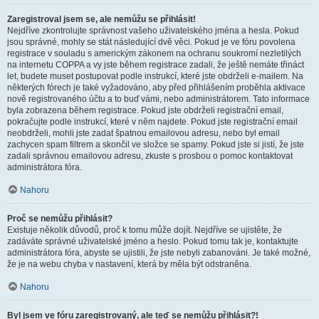
Zaregistroval jsem se, ale nemůžu se přihlásit!
Nejdříve zkontrolujte správnost vašeho uživatelského jména a hesla. Pokud
jsou správné, mohly se stát následující dvě věci. Pokud je ve fóru povolena
registrace v souladu s americkým zákonem na ochranu soukromí nezletilých
na internetu COPPA a vy jste během registrace zadali, že ještě nemáte třináct
let, budete muset postupovat podle instrukcí, které jste obdrželi e-mailem. Na
některých fórech je také vyžadováno, aby před přihlášením proběhla aktivace
nově registrovaného účtu a to buď vámi, nebo administrátorem. Tato informace
byla zobrazena během registrace. Pokud jste obdrželi registrační email,
pokračujte podle instrukcí, které v něm najdete. Pokud jste registrační email
neobdrželi, mohli jste zadat špatnou emailovou adresu, nebo byl email
zachycen spam filtrem a skončil ve složce se spamy. Pokud jste si jistí, že jste
zadali správnou emailovou adresu, zkuste s prosbou o pomoc kontaktovat
administrátora fóra.
Nahoru
Proč se nemůžu přihlásit?
Existuje několik důvodů, proč k tomu může dojít. Nejdříve se ujistěte, že
zadáváte správné uživatelské jméno a heslo. Pokud tomu tak je, kontaktujte
administrátora fóra, abyste se ujistili, že jste nebyli zabanováni. Je také možné,
že je na webu chyba v nastavení, která by měla být odstraněna.
Nahoru
Byl jsem ve fóru zaregistrovaný, ale teď se nemůžu přihlásit?!