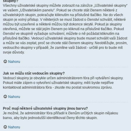
skupiny?
Všechny uživatelské skupiny můžete zobrazit na záložce „Uživatelské skupiny“
ve vašem „Uživatelském panelu“. Pokud se chcete stát členem některé z
uživatelských skupin, pokračujte kliknutím na příslušné tlačítko. Ne do všech
skupin je volný přístup. V některých se musí žádost o členství schválit, některé
můžou být uzavřené a některé můžou být dokonce skryté. Pokud je skupiny
otevřená, můžete se stát jejím členem po kliknutí na příslušné tlačítko. Pokud
členství ve skupině vyžaduje schválení, můžete o ně požádat kliknutím na
příslušné tlačítko. Vedoucí uživatelské skupiny bude muset schválit vaši žádost
a může se vás zeptat, proč se chcete stát členem skupiny. Neobtěžujte, prosím,
vedoucího skupiny v případě, že zamítne vaši žádost - určitě pro to bude mít
svoje důvody.
Nahoru
Jak se můžu stát vedoucím skupiny?
Vedoucí skupiny je obvykle určen administrátorem fóra při vytváření skupiny.
Pokud máte zájem o vytvoření uživatelské skupiny, měli byste nejdříve
kontaktovat administrátora fóra - zkuste mu poslat soukromou zprávu.
Nahoru
Proč mají některé uživatelské skupiny jinou barvu?
Je možné, že administrátor fóra přiřadil k členům určitých skupin nějakou
barvu, aby bylo jednodušší identifikovat členy těchto skupin.
Nahoru