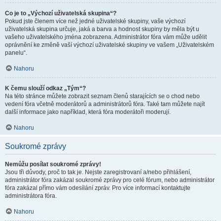
Co je to „Výchozí uživatelská skupina“?
Pokud jste členem více než jedné uživatelské skupiny, vaše výchozí
uživatelská skupina určuje, jaká a barva a hodnost skupiny by měla být u
vašeho uživatelského jména zobrazena. Administrátor fóra vám může udělit
oprávnění ke změně vaší výchozí uživatelské skupiny ve vašem „Uživatelském
panelu“.
Nahoru
K čemu slouží odkaz „Tým“?
Na této stránce můžete zobrazit seznam členů starajících se o chod nebo
vedení fóra včetně moderátorů a administrátorů fóra. Také tam můžete najít
další informace jako například, která fóra moderátoři moderují.
Nahoru
Soukromé zprávy
Nemůžu posílat soukromé zprávy!
Jsou tři důvody, proč to tak je. Nejste zaregistrovaní a/nebo přihlášení,
administrátor fóra zakázal soukromé zprávy pro celé fórum, nebo administrátor
fóra zakázal přímo vám odesílání zpráv. Pro více informací kontaktujte
administrátora fóra.
Nahoru