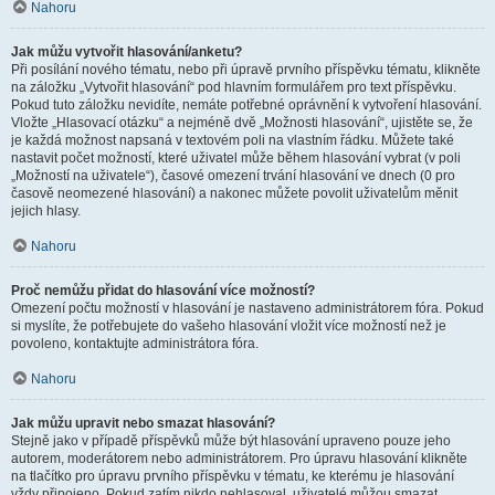
Nahoru
Jak můžu vytvořit hlasování/anketu?
Při posílání nového tématu, nebo při úpravě prvního příspěvku tématu, klikněte
na záložku „Vytvořit hlasování“ pod hlavním formulářem pro text příspěvku.
Pokud tuto záložku nevidíte, nemáte potřebné oprávnění k vytvoření hlasování.
Vložte „Hlasovací otázku“ a nejméně dvě „Možnosti hlasování“, ujistěte se, že
je každá možnost napsaná v textovém poli na vlastním řádku. Můžete také
nastavit počet možností, které uživatel může během hlasování vybrat (v poli
„Možností na uživatele“), časové omezení trvání hlasování ve dnech (0 pro
časově neomezené hlasování) a nakonec můžete povolit uživatelům měnit
jejich hlasy.
Nahoru
Proč nemůžu přidat do hlasování více možností?
Omezení počtu možností v hlasování je nastaveno administrátorem fóra. Pokud
si myslíte, že potřebujete do vašeho hlasování vložit více možností než je
povoleno, kontaktujte administrátora fóra.
Nahoru
Jak můžu upravit nebo smazat hlasování?
Stejně jako v případě příspěvků může být hlasování upraveno pouze jeho
autorem, moderátorem nebo administrátorem. Pro úpravu hlasování klikněte
na tlačítko pro úpravu prvního příspěvku v tématu, ke kterému je hlasování
vždy připojeno. Pokud zatím nikdo nehlasoval, uživatelé můžou smazat