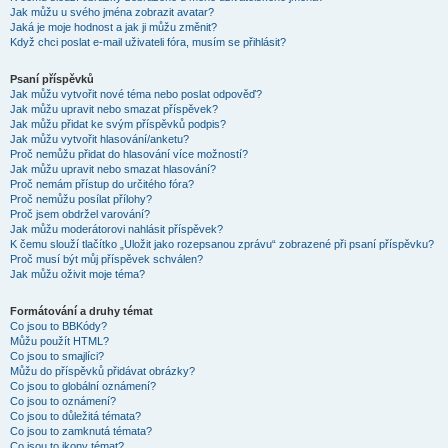
Jak můžu u svého jména zobrazit avatar?
Jaká je moje hodnost a jak ji můžu změnit?
Když chci poslat e-mail uživateli fóra, musím se přihlásit?
Psaní příspěvků
Jak můžu vytvořit nové téma nebo poslat odpověď?
Jak můžu upravit nebo smazat příspěvek?
Jak můžu přidat ke svým příspěvků podpis?
Jak můžu vytvořit hlasování/anketu?
Proč nemůžu přidat do hlasování více možností?
Jak můžu upravit nebo smazat hlasování?
Proč nemám přístup do určitého fóra?
Proč nemůžu posílat přílohy?
Proč jsem obdržel varování?
Jak můžu moderátorovi nahlásit příspěvek?
K čemu slouží tlačítko „Uložit jako rozepsanou zprávu“ zobrazené při psaní příspěvku?
Proč musí být můj příspěvek schválen?
Jak můžu oživit moje téma?
Formátování a druhy témat
Co jsou to BBKódy?
Můžu použít HTML?
Co jsou to smajlíci?
Můžu do příspěvků přidávat obrázky?
Co jsou to globální oznámení?
Co jsou to oznámení?
Co jsou to důležitá témata?
Co jsou to zamknutá témata?
Co jsou to ikony témat?