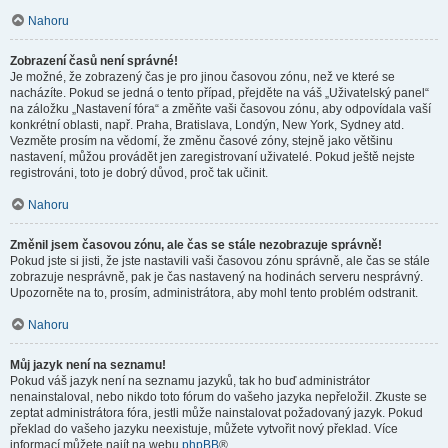
Nahoru
Zobrazení časů není správné!
Je možné, že zobrazený čas je pro jinou časovou zónu, než ve které se
nacházíte. Pokud se jedná o tento případ, přejděte na váš „Uživatelský panel“
na záložku „Nastavení fóra“ a změňte vaši časovou zónu, aby odpovídala vaší
konkrétní oblasti, např. Praha, Bratislava, Londýn, New York, Sydney atd.
Vezměte prosím na vědomí, že změnu časové zóny, stejně jako většinu
nastavení, můžou provádět jen zaregistrovaní uživatelé. Pokud ještě nejste
registrováni, toto je dobrý důvod, proč tak učinit.
Nahoru
Změnil jsem časovou zónu, ale čas se stále nezobrazuje správně!
Pokud jste si jisti, že jste nastavili vaši časovou zónu správně, ale čas se stále
zobrazuje nesprávně, pak je čas nastavený na hodinách serveru nesprávný.
Upozorněte na to, prosím, administrátora, aby mohl tento problém odstranit.
Nahoru
Můj jazyk není na seznamu!
Pokud váš jazyk není na seznamu jazyků, tak ho buď administrátor
nenainstaloval, nebo nikdo toto fórum do vašeho jazyka nepřeložil. Zkuste se
zeptat administrátora fóra, jestli může nainstalovat požadovaný jazyk. Pokud
překlad do vašeho jazyku neexistuje, můžete vytvořit nový překlad. Více
informací můžete najít na webu
phpBB
®.