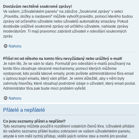
Dostávám nechtěné soukromé zprávy!
Ve vašem „Uživatelském panelu“ na záložce „Soukromé zprávy“ v sekci
„Pravidla, složky a nastavení“ můžete vytvořit pravidlo, pomocí kterého budou
zprávy od určeného uživatele nebo uživatelů automaticky smazány. Pokud
dostáváte urážlivé soukromé zprávy od určitého uživatele, nahlaste zprávy
moderátorům. Ti mají pravomoc zabránit uživateli v odesílání soukromých
zpráv.
Nahoru
Přišel mi od někoho na tomto fóru nevyžádaný nebo urážlivý e-mail!
Je nám líto, že se vám to stalo. Formulář pro odesílání e-mailů používaný na
tomto fóru obsahuje obranné mechanismy, pomocí kterých můžeme
vystopovat, kdo posílá takové emaily, proto pošlete administrátorovi fóra email
s úplnou kopií emailu, který vám přišel. Je velmi důležité, aby v něm byly
zahrnuty hlavičky, které obsahují podrobné údaje o uživateli, který email poslal.
Administrátor fóra pak bude moci problém vyřešit.
Nahoru
Přátelé a nepřátelé
Co jsou seznamy přátel a nepřátel?
Tyto seznamy můžete použít k rozdělení ostatních členů fóra. Uživatelé přidáni
do vašeho seznamu přátel budou zobrazeni ve vašem uživatelském panelu,
abyste k nim měli rychlý přístup, viděli jejich online stav a mohli jim posílat