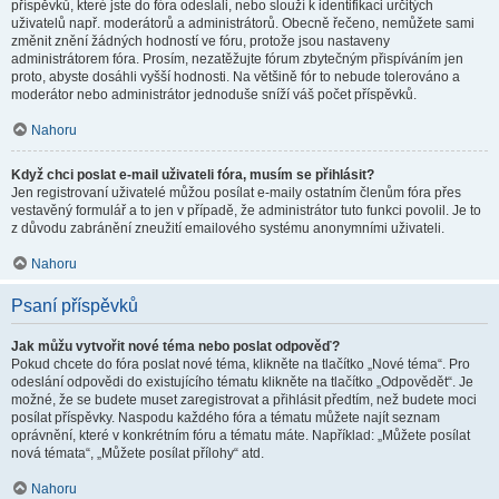
příspěvků, které jste do fóra odeslali, nebo slouží k identifikaci určitých
uživatelů např. moderátorů a administrátorů. Obecně řečeno, nemůžete sami
změnit znění žádných hodností ve fóru, protože jsou nastaveny
administrátorem fóra. Prosím, nezatěžujte fórum zbytečným přispíváním jen
proto, abyste dosáhli vyšší hodnosti. Na většině fór to nebude tolerováno a
moderátor nebo administrátor jednoduše sníží váš počet příspěvků.
Nahoru
Když chci poslat e-mail uživateli fóra, musím se přihlásit?
Jen registrovaní uživatelé můžou posílat e-maily ostatním členům fóra přes
vestavěný formulář a to jen v případě, že administrátor tuto funkci povolil. Je to
z důvodu zabránění zneužití emailového systému anonymními uživateli.
Nahoru
Psaní příspěvků
Jak můžu vytvořit nové téma nebo poslat odpověď?
Pokud chcete do fóra poslat nové téma, klikněte na tlačítko „Nové téma“. Pro
odeslání odpovědi do existujícího tématu klikněte na tlačítko „Odpovědět“. Je
možné, že se budete muset zaregistrovat a přihlásit předtím, než budete moci
posílat příspěvky. Naspodu každého fóra a tématu můžete najít seznam
oprávnění, které v konkrétním fóru a tématu máte. Například: „Můžete posílat
nová témata“, „Můžete posílat přílohy“ atd.
Nahoru