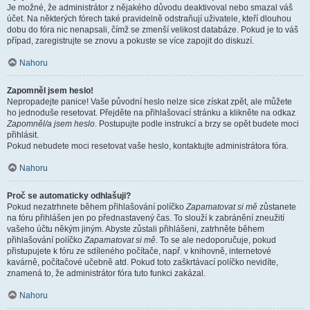
Je možné, že administrátor z nějakého důvodu deaktivoval nebo smazal váš
účet. Na některých fórech také pravidelně odstraňují uživatele, kteří dlouhou
dobu do fóra nic nenapsali, čímž se zmenší velikost databáze. Pokud je to váš
případ, zaregistrujte se znovu a pokuste se více zapojit do diskuzí.
Nahoru
Zapomněl jsem heslo!
Nepropadejte panice! Vaše původní heslo nelze sice získat zpět, ale můžete
ho jednoduše resetovat. Přejděte na přihlašovací stránku a klikněte na odkaz
Zapomněl/a jsem heslo
. Postupujte podle instrukcí a brzy se opět budete moci
přihlásit.
Pokud nebudete moci resetovat vaše heslo, kontaktujte administrátora fóra.
Nahoru
Proč se automaticky odhlašuji?
Pokud nezatrhnete během přihlašování políčko
Zapamatovat si mě
zůstanete
na fóru přihlášen jen po přednastavený čas. To slouží k zabránění zneužití
vašeho účtu někým jiným. Abyste zůstali přihlášeni, zatrhněte během
přihlašování políčko
Zapamatovat si mě
. To se ale nedoporučuje, pokud
přistupujete k fóru ze sdíleného počítače, např. v knihovně, internetové
kavárně, počítačové učebně atd. Pokud toto zaškrtávací políčko nevidíte,
znamená to, že administrátor fóra tuto funkci zakázal.
Nahoru