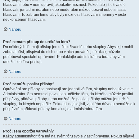
hlasování nebo v něm upravit jakoukoliv možnost. Pokud ale již uživatelé
hlasovali, jen administrátoři nebo moderátoři můžou upravit nebo smazat
hlasování. To zabrání tomu, aby byly možnosti hlasování změněny v ještě
neukončeném hlasování.
Nahoru
Proč nemám přístup do určitého fóra?
Do některých fór mají přístup jen určití uživatelé nebo skupiny. Abyste je mohli
zobrazit, číst, přispívat do nich nebo v nich provádět jiné akce, můžete
potřebovat speciální oprávnění. Kontaktujte administrátora fóra, aby vám
umožnil do fóra přístup.
Nahoru
Proč nemůžu posílat přílohy?
Oprávnění pro přílohy se nastavují pro jednotlivá fóra, skupiny nebo uživatele.
Administrátor fóra nemusel povolit do určitého fóra, do kterého můžete posílat
příspěvky, přidávat přílohy, nebo možná, že posílat přílohy můžou jen určité
skupiny, do kterých nepatříte. Pokud si nejste jisti, z jakého důvodu nemůžete k
příspěvkům přidávat přílohy, kontaktujte administrátora fóra.
Nahoru
Proč jsem obdržel varování?
Každý administrátor fóra má na svém fóru svoje vlastní pravidla. Pokud nějaké