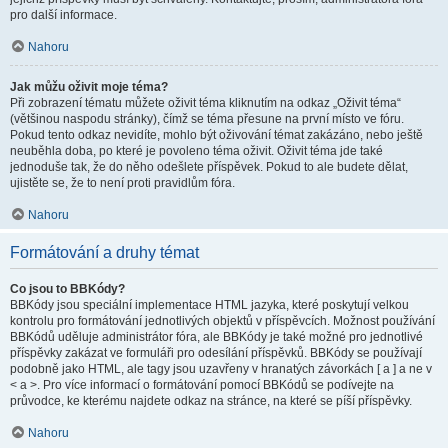
pro další informace.
Nahoru
Jak můžu oživit moje téma?
Při zobrazení tématu můžete oživit téma kliknutím na odkaz „Oživit téma“
(většinou naspodu stránky), čímž se téma přesune na první místo ve fóru.
Pokud tento odkaz nevidíte, mohlo být oživování témat zakázáno, nebo ještě
neuběhla doba, po které je povoleno téma oživit. Oživit téma jde také
jednoduše tak, že do něho odešlete příspěvek. Pokud to ale budete dělat,
ujistěte se, že to není proti pravidlům fóra.
Nahoru
Formátování a druhy témat
Co jsou to BBKódy?
BBKódy jsou speciální implementace HTML jazyka, které poskytují velkou
kontrolu pro formátování jednotlivých objektů v příspěvcích. Možnost používání
BBKódů uděluje administrátor fóra, ale BBKódy je také možné pro jednotlivé
příspěvky zakázat ve formuláři pro odesílání příspěvků. BBKódy se používají
podobně jako HTML, ale tagy jsou uzavřeny v hranatých závorkách [ a ] a ne v
< a >. Pro více informací o formátování pomocí BBKódů se podívejte na
průvodce, ke kterému najdete odkaz na stránce, na které se píší příspěvky.
Nahoru