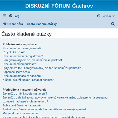
DISKUZNÍ FÓRUM Čachrov
FAQ
Přihlásit se
H
Obsah fóra
Často kladené otázky
l
Často kladené otázky
e
d
Přihlašování a registrace
Proč se musím zaregistrovat?
a
Co je to COPPA?
t
Proč se nemůžu zaregistrovat?
Zaregistroval jsem se, ale nemůžu se přihlásit!
Proč se nemůžu přihlásit?
Byl jsem ve fóru zaregistrovaný, ale teď se nemůžu přihlásit?!
Zapomněl jsem heslo!
Proč se automaticky odhlašuji?
K čemu slouží funkce „Smazat cookies“?
Předvolby a nastavení uživatele
Jak můžu změnit svoje nastavení?
Jak můžu zabránit tomu, aby bylo moje uživatelské jméno zobrazeno na seznamu
uživatelů nacházejících se ve fóru?
Zobrazení časů není správné!
Změnil jsem časovou zónu, ale čas se stále nezobrazuje správně!
Můj jazyk není na seznamu!
K čemu slouží obrázky zobrazené u mého uživatelského jména?