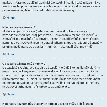
majitelem fóra nebo dalšími administrátory. Administrátoři také můžou mít ve
všech fórech úplné moderátorské schopnosti, opět v závislosti na nastavení
provedeném majitelem fóra nebo dalšími administrátory.
Nahoru
Kdo jsou to moderátoři?
Moderátoři jsou uživatelé (nebo skupiny uživatelů), kteří se starají o
každodenní chod fóra. Mají pravomoc k upravování a mazání příspěvků a
zamykání, odemykání, přesunování, mazání a rozdělování témat ve fórech,
která moderují. Obecně jsou moderátoři přítomni, aby zabraňovali uživatelů v
psaní mimo téma nebo v posílání hanlivých nebo urážlivých materiálů.
Nahoru
Co jsou to uživatelské skupiny?
Uživatelské skupiny jsou skupiny uživatelů, které dělí komunitu uživatelů na
menší části, se kterými můžou administrátoři fóra snadněji pracovat. Každý
člen fóra může patřit do několika skupin a každé skupině můžou být přiřazena
různá oprávnění. To umožňuje administrátorům jednoduše měnit oprávnění
pro mnoho uživatelů najednou, například změnit oprávnění pro moderátory,
nebo povolit uživatelům přístup do soukromého fóra.
Nahoru
Kde najdu seznam uživatelských skupin a jak se můžu stát členem