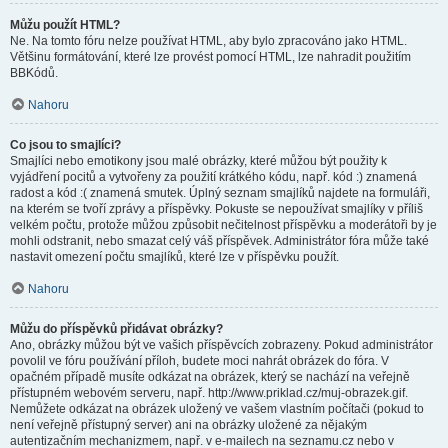
Můžu použít HTML?
Ne. Na tomto fóru nelze používat HTML, aby bylo zpracováno jako HTML.
Většinu formátování, které lze provést pomocí HTML, lze nahradit použitím
BBKódů.
Nahoru
Co jsou to smajlíci?
Smajlíci nebo emotikony jsou malé obrázky, které můžou být použity k
vyjádření pocitů a vytvořeny za použití krátkého kódu, např. kód :) znamená
radost a kód :( znamená smutek. Úplný seznam smajlíků najdete na formuláři,
na kterém se tvoří zprávy a příspěvky. Pokuste se nepoužívat smajlíky v příliš
velkém počtu, protože můžou způsobit nečitelnost příspěvku a moderátoři by je
mohli odstranit, nebo smazat celý váš příspěvek. Administrátor fóra může také
nastavit omezení počtu smajlíků, které lze v příspěvku použít.
Nahoru
Můžu do příspěvků přidávat obrázky?
Ano, obrázky můžou být ve vašich příspěvcích zobrazeny. Pokud administrátor
povolil ve fóru používání příloh, budete moci nahrát obrázek do fóra. V
opačném případě musíte odkázat na obrázek, který se nachází na veřejně
přístupném webovém serveru, např. http://www.priklad.cz/muj-obrazek.gif.
Nemůžete odkázat na obrázek uložený ve vašem vlastním počítači (pokud to
není veřejně přístupný server) ani na obrázky uložené za nějakým
autentizačním mechanizmem, např. v e-mailech na seznamu.cz nebo v