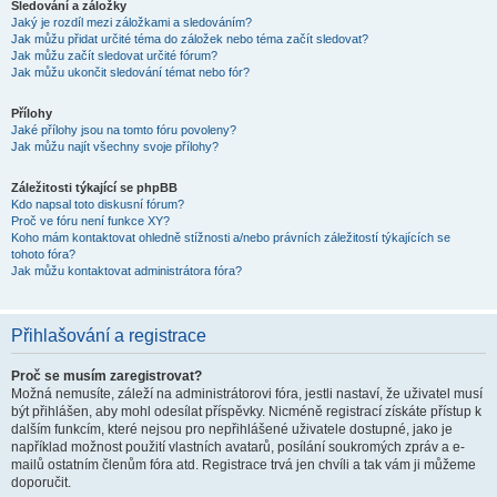
Sledování a záložky
Jaký je rozdíl mezi záložkami a sledováním?
Jak můžu přidat určité téma do záložek nebo téma začít sledovat?
Jak můžu začít sledovat určité fórum?
Jak můžu ukončit sledování témat nebo fór?
Přílohy
Jaké přílohy jsou na tomto fóru povoleny?
Jak můžu najít všechny svoje přílohy?
Záležitosti týkající se phpBB
Kdo napsal toto diskusní fórum?
Proč ve fóru není funkce XY?
Koho mám kontaktovat ohledně stížnosti a/nebo právních záležitostí týkajících se
tohoto fóra?
Jak můžu kontaktovat administrátora fóra?
Přihlašování a registrace
Proč se musím zaregistrovat?
Možná nemusíte, záleží na administrátorovi fóra, jestli nastaví, že uživatel musí
být přihlášen, aby mohl odesílat příspěvky. Nicméně registrací získáte přístup k
dalším funkcím, které nejsou pro nepřihlášené uživatele dostupné, jako je
například možnost použití vlastních avatarů, posílání soukromých zpráv a e-
mailů ostatním členům fóra atd. Registrace trvá jen chvíli a tak vám ji můžeme
doporučit.