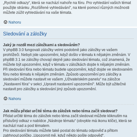
„Rychlé odkazy“, která se nachází nahoře na fóru. Pro vyhledání vašich témat
použijte stránku „Rozšířené vyhledávání“, na které pomocí různých možnosti
můžete zúžit vyhledávání na vaše témata.
Nahoru
Sledování a záložky
Jaký je rozdíl mezi záložkami a sledováním?
V phpBB 3.0 fungovali záložky velmi podobně jako záložky ve vašem
prohlížeči. Nebyli jste upozorněni, když došlo v tématu k nějakým změnám. V
phpBB 3.1 se záložky chovají stejně jako sledování tématu, což znamená, že
můžete být upozorněni, když v tématu v záložkách dojde k nějakým změnám.
Při sledování fóra nebo tématu budete upozorněni, když dojde ve sledovaném
fóru nebo tématu k nějakým změnám. Způsob upozornění pro záložky a
sledování můžete nastavit ve vašem „Uživatelském panelu“ na záložce
„Nastavení fóra“ v sekci „Upravit nastavení upozornění“. Může být užitečné
nastavit pro záložky a sledování jiný způsob upozornění.
Nahoru
Jak můžu přidat určité téma do záložek nebo téma začít sledovat?
Přidat určité téma do záložek nebo téma začít sledovat můžete kliknutím na
příslušný odkaz v nabídce „Nástroje tématu“ (obvykle má ikonu klíče), která se
nachází nad a pod tématem.
Pro sledování tématu můžete také poslat do tématu odpověď a přitom
zatrhnout políčko „Upozornit mě, když někdo pošle odpověď“.