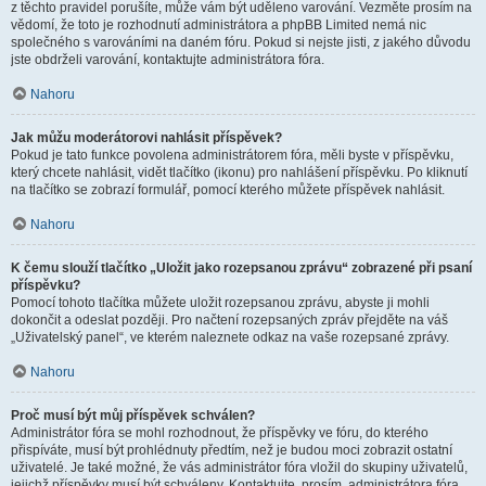
z těchto pravidel porušíte, může vám být uděleno varování. Vezměte prosím na
vědomí, že toto je rozhodnutí administrátora a phpBB Limited nemá nic
společného s varováními na daném fóru. Pokud si nejste jisti, z jakého důvodu
jste obdrželi varování, kontaktujte administrátora fóra.
Nahoru
Jak můžu moderátorovi nahlásit příspěvek?
Pokud je tato funkce povolena administrátorem fóra, měli byste v příspěvku,
který chcete nahlásit, vidět tlačítko (ikonu) pro nahlášení příspěvku. Po kliknutí
na tlačítko se zobrazí formulář, pomocí kterého můžete příspěvek nahlásit.
Nahoru
K čemu slouží tlačítko „Uložit jako rozepsanou zprávu“ zobrazené při psaní
příspěvku?
Pomocí tohoto tlačítka můžete uložit rozepsanou zprávu, abyste ji mohli
dokončit a odeslat později. Pro načtení rozepsaných zpráv přejděte na váš
„Uživatelský panel“, ve kterém naleznete odkaz na vaše rozepsané zprávy.
Nahoru
Proč musí být můj příspěvek schválen?
Administrátor fóra se mohl rozhodnout, že příspěvky ve fóru, do kterého
přispíváte, musí být prohlédnuty předtím, než je budou moci zobrazit ostatní
uživatelé. Je také možné, že vás administrátor fóra vložil do skupiny uživatelů,
jejichž příspěvky musí být schváleny. Kontaktujte, prosím, administrátora fóra