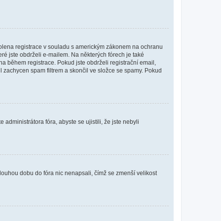
povolena registrace v souladu s americkým zákonem na ochranu
eré jste obdrželi e-mailem. Na některých fórech je také
 během registrace. Pokud jste obdrželi registrační email,
ail zachycen spam filtrem a skončil ve složce se spamy. Pokud
dministrátora fóra, abyste se ujistili, že jste nebyli
louhou dobu do fóra nic nenapsali, čímž se zmenší velikost