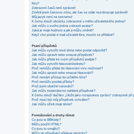
fóru?
Zobrazení časů není správné!
Změnil jsem časovou zónu, ale čas se stále nezobrazuje správně!
Můj jazyk není na seznamu!
K čemu slouží obrázky zobrazené u mého uživatelského jména?
Jak můžu u svého jména zobrazit avatar?
Jaká je moje hodnost a jak ji můžu změnit?
Když chci poslat e-mail uživateli fóra, musím se přihlásit?
Psaní příspěvků
Jak můžu vytvořit nové téma nebo poslat odpověď?
Jak můžu upravit nebo smazat příspěvek?
Jak můžu přidat ke svým příspěvků podpis?
Jak můžu vytvořit hlasování/anketu?
Proč nemůžu přidat do hlasování více možností?
Jak můžu upravit nebo smazat hlasování?
Proč nemám přístup do určitého fóra?
Proč nemůžu posílat přílohy?
Proč jsem obdržel varování?
Jak můžu moderátorovi nahlásit příspěvek?
K čemu slouží tlačítko „Uložit jako rozepsanou zprávu“ zobrazené při
Proč musí být můj příspěvek schválen?
Jak můžu oživit moje téma?
Formátování a druhy témat
Co jsou to BBKódy?
Můžu použít HTML?
Co jsou to smajlíci?
Můžu do příspěvků přidávat obrázky?