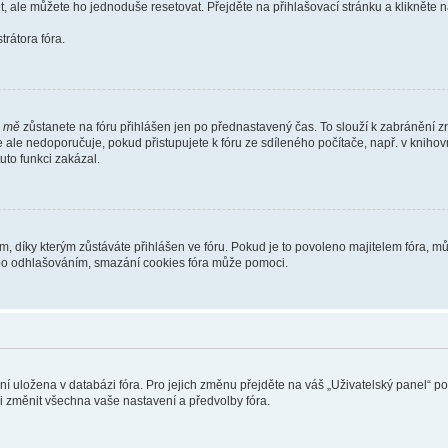
t, ale můžete ho jednoduše resetovat. Přejděte na přihlašovací stránku a klikněte
rátora fóra.
i mě
zůstanete na fóru přihlášen jen po přednastavený čas. To slouží k zabránění zn
se ale nedoporučuje, pokud přistupujete k fóru ze sdíleného počítače, např. v kniho
tuto funkci zakázal.
díky kterým zůstáváte přihlášen ve fóru. Pokud je to povoleno majitelem fóra, můž
nebo odhlašováním, smazání cookies fóra může pomoci.
ení uložena v databázi fóra. Pro jejich změnu přejděte na váš „Uživatelský panel“ p
i změnit všechna vaše nastavení a předvolby fóra.