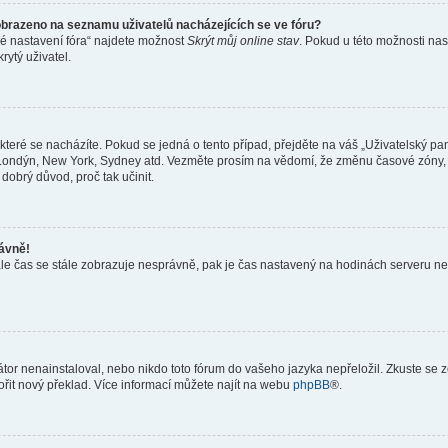
obrazeno na seznamu uživatelů nacházejících se ve fóru?
né nastavení fóra“ najdete možnost
Skrýt můj online stav
. Pokud u této možnosti nas
rytý uživatel.
teré se nacházíte. Pokud se jedná o tento případ, přejděte na váš „Uživatelský pa
a, Londýn, New York, Sydney atd. Vezměte prosím na vědomí, že změnu časové zóny, 
 dobrý důvod, proč tak učinit.
rávně!
ě, ale čas se stále zobrazuje nesprávně, pak je čas nastavený na hodinách serveru 
or nenainstaloval, nebo nikdo toto fórum do vašeho jazyka nepřeložil. Zkuste se ze
ořit nový překlad. Více informací můžete najít na webu
phpBB
®.