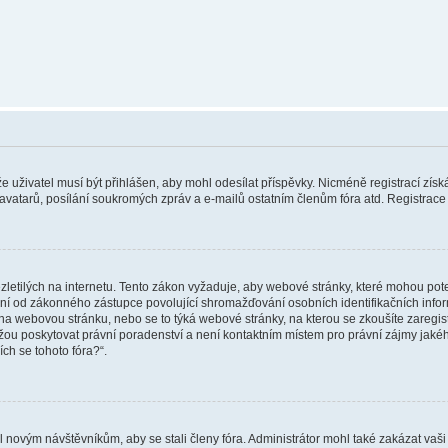
 že uživatel musí být přihlášen, aby mohl odesílat příspěvky. Nicméně registrací zís
 avatarů, posílání soukromých zpráv a e-mailů ostatním členům fóra atd. Registrace 
etilých na internetu. Tento zákon vyžaduje, aby webové stránky, které mohou pot
ní od zákonného zástupce povolující shromažďování osobních identifikačních informac
vat na webovou stránku, nebo se to týká webové stránky, na kterou se zkoušíte zareg
ůžou poskytovat právní poradenství a není kontaktním místem pro právní zájmy ja
ích se tohoto fóra?“.
il novým návštěvníkům, aby se stali členy fóra. Administrátor mohl také zakázat va