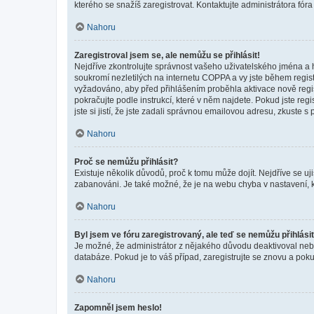
kterého se snažíš zaregistrovat. Kontaktujte administrátora fór
Nahoru
Zaregistroval jsem se, ale nemůžu se přihlásit!
Nejdříve zkontrolujte správnost vašeho uživatelského jména a 
soukromí nezletilých na internetu COPPA a vy jste během registr
vyžadováno, aby před přihlášením proběhla aktivace nově regis
pokračujte podle instrukcí, které v něm najdete. Pokud jste re
jste si jistí, že jste zadali správnou emailovou adresu, zkuste 
Nahoru
Proč se nemůžu přihlásit?
Existuje několik důvodů, proč k tomu může dojít. Nejdříve se ujis
zabanováni. Je také možné, že je na webu chyba v nastavení, k
Nahoru
Byl jsem ve fóru zaregistrovaný, ale teď se nemůžu přihlásit
Je možné, že administrátor z nějakého důvodu deaktivoval nebo 
databáze. Pokud je to váš případ, zaregistrujte se znovu a pokus
Nahoru
Zapomněl jsem heslo!