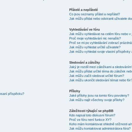
Přátelé a nepřátelé
Co jsou seznamy přátel a nepřátel?
Jak můžu přidat nebo odstranit uživatele d
Vyhledávání ve fóru
Jak můžu vyhledávat na celém fóru nebo v 
Proč moje vyhledávání nic nenašlo?
Proč se mi po vyhledávání zobrazí prázdná
Jak můžu vyhledat určité uživatele?
Jak můžu vyhledat svoje vlastní příspěvky
Sledování a záložky
Jaký je rozdíl mezi záložkami a sledováním
Jak můžu přidat určité téma do záložek neb
Jak můžu začít sledovat určité fórum?
Jak můžu ukončit sledování témat nebo fór
Přílohy
 psaní příspěvku?
Jaké přílohy jsou na tomto fóru povoleny?
Jak můžu najít všechny svoje přílohy?
Záležitosti týkající se phpBB
Kdo napsal toto diskusní fórum?
Proč ve fóru není funkce XY?
Koho mám kontaktovat ohledně stížnosti a/ne
Jak můžu kontaktovat administrátora fóra?