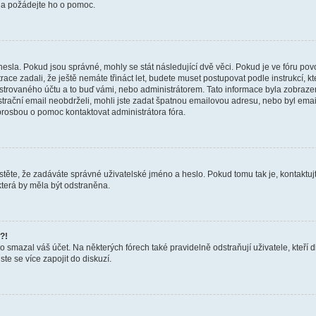
a a požádejte ho o pomoc.
hesla. Pokud jsou správné, mohly se stát následující dvě věci. Pokud je ve fóru 
ace zadali, že ještě nemáte třináct let, budete muset postupovat podle instrukcí, kt
trovaného účtu a to buď vámi, nebo administrátorem. Tato informace byla zobrazena
gistrační email neobdrželi, mohli jste zadat špatnou emailovou adresu, nebo byl em
s prosbou o pomoc kontaktovat administrátora fóra.
těte, že zadáváte správné uživatelské jméno a heslo. Pokud tomu tak je, kontaktujte a
terá by měla být odstraněna.
?!
smazal váš účet. Na některých fórech také pravidelně odstraňují uživatele, kteří d
te se více zapojit do diskuzí.