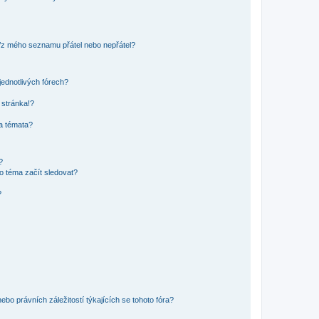
o/z mého seznamu přátel nebo nepřátel?
jednotlivých fórech?
 stránka!?
 a témata?
?
o téma začít sledovat?
?
bo právních záležitostí týkajících se tohoto fóra?