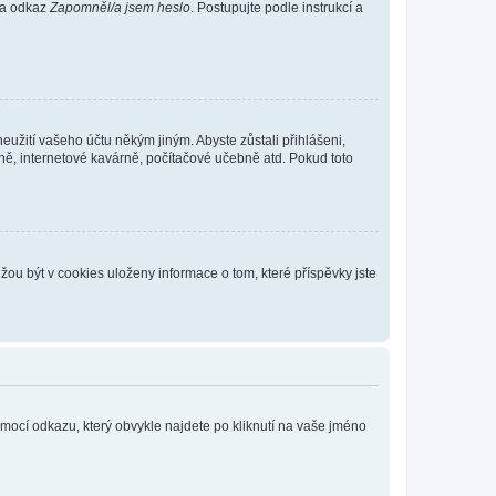
 na odkaz
Zapomněl/a jsem heslo
. Postupujte podle instrukcí a
eužití vašeho účtu někým jiným. Abyste zůstali přihlášeni,
vně, internetové kavárně, počítačové učebně atd. Pokud toto
ou být v cookies uloženy informace o tom, které příspěvky jste
omocí odkazu, který obvykle najdete po kliknutí na vaše jméno