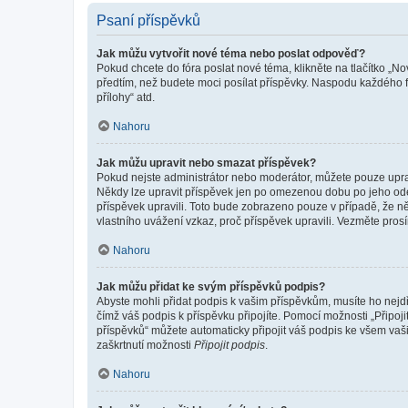
Psaní příspěvků
Jak můžu vytvořit nové téma nebo poslat odpověď?
Pokud chcete do fóra poslat nové téma, klikněte na tlačítko „No
předtím, než budete moci posílat příspěvky. Naspodu každého fó
přílohy“ atd.
Nahoru
Jak můžu upravit nebo smazat příspěvek?
Pokud nejste administrátor nebo moderátor, můžete pouze upravo
Někdy lze upravit příspěvek jen po omezenou dobu po jeho odesl
příspěvek upravili. Toto bude zobrazeno pouze v případě, že n
vlastního uvážení vzkaz, proč příspěvek upravili. Vezměte pr
Nahoru
Jak můžu přidat ke svým příspěvků podpis?
Abyste mohli přidat podpis k vašim příspěvkům, musíte ho nejdří
čímž váš podpis k příspěvku připojíte. Pomocí možnosti „Připo
příspěvků“ můžete automaticky připojit váš podpis ke všem vaš
zaškrtnutí možnosti
Připojit podpis
.
Nahoru