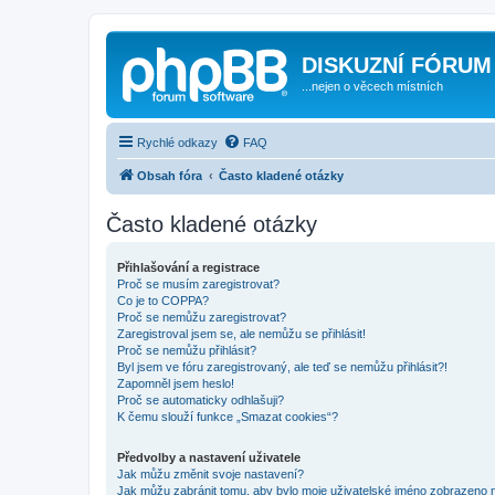
DISKUZNÍ FÓRUM
...nejen o věcech místních
Rychlé odkazy
FAQ
Obsah fóra
Často kladené otázky
Často kladené otázky
Přihlašování a registrace
Proč se musím zaregistrovat?
Co je to COPPA?
Proč se nemůžu zaregistrovat?
Zaregistroval jsem se, ale nemůžu se přihlásit!
Proč se nemůžu přihlásit?
Byl jsem ve fóru zaregistrovaný, ale teď se nemůžu přihlásit?!
Zapomněl jsem heslo!
Proč se automaticky odhlašuji?
K čemu slouží funkce „Smazat cookies“?
Předvolby a nastavení uživatele
Jak můžu změnit svoje nastavení?
Jak můžu zabránit tomu, aby bylo moje uživatelské jméno zobrazeno 