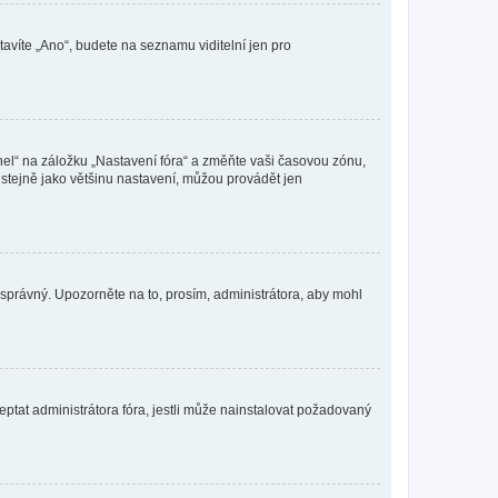
tavíte „Ano“, budete na seznamu viditelní jen pro
nel“ na záložku „Nastavení fóra“ a změňte vaši časovou zónu,
stejně jako většinu nastavení, můžou provádět jen
nesprávný. Upozorněte na to, prosím, administrátora, aby mohl
ptat administrátora fóra, jestli může nainstalovat požadovaný