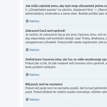
Jak můžu zabránit tomu, aby bylo moje uživatelské jméno z
V „Uživatelském panelu“ na záložce „Nastavení fóra“ -> „Obec
administrátory, moderátory a sama sebe. Budete počítán jako sk
Nahoru
Zobrazení časů není správné!
Je možné, že zobrazený čas je pro jinou časovou zónu, než ve k
aby odpovídala vaší konkrétní oblasti, např. Praha, Bratislav
zaregistrovaní uživatelé. Pokud ještě nejste registrováni, toto je
Nahoru
Změnil jsem časovou zónu, ale čas se stále nezobrazuje sp
Pokud jste si jisti, že jste nastavili vaši časovou zónu správn
tento problém odstranit.
Nahoru
Můj jazyk není na seznamu!
Pokud váš jazyk není na seznamu jazyků, tak ho buď administrát
jazyk. Pokud překlad do vašeho jazyku neexistuje, můžete vytv
Nahoru