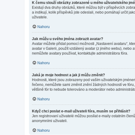
K čemu slouží obrázky zobrazené u mého uživatelského jm
Existují dva druhy obrázků, které můžou být v příspěvcích zobr
a indikují, kolik příspěvků jste odeslali, nebo pomáhají určit 
uživatele.
Nahoru
Jak můžu u svého jména zobrazit avatar?
Avatar můžete přidat pomocí možnosti „Nastavení avataru“, kter
avatar v Galerii, použít vzdálený avatar (z jiného webu), nebo a
nemůžete avatary používat, kontaktujte administrátora fóra.
Nahoru
Jaká je moje hodnost a jak ji můžu změnit?
Hodnosti, které jsou zobrazeny pod vaším uživatelským jménem, i
řečeno, nemůžete sami změnit znění žádných hodností ve fóru, 
většině fór to nebude tolerováno a moderátor nebo administrát
Nahoru
Když chci poslat e-mail uživateli fóra, musím se přihlásit?
Jen registrovaní uživatelé můžou posílat e-maily ostatním členů
anonymními uživateli.
Nahoru