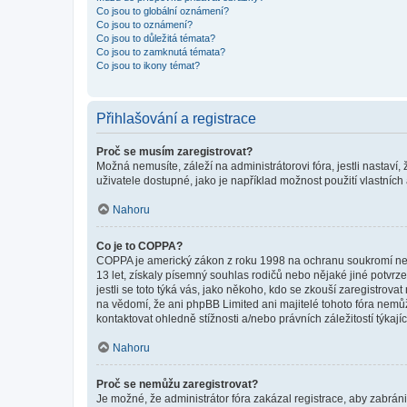
Co jsou to globální oznámení?
Co jsou to oznámení?
Co jsou to důležitá témata?
Co jsou to zamknutá témata?
Co jsou to ikony témat?
Přihlašování a registrace
Proč se musím zaregistrovat?
Možná nemusíte, záleží na administrátorovi fóra, jestli nastaví,
uživatele dostupné, jako je například možnost použití vlastních
Nahoru
Co je to COPPA?
COPPA je americký zákon z roku 1998 na ochranu soukromí nezl
13 let, získaly písemný souhlas rodičů nebo nějaké jiné potvrze
jestli se toto týká vás, jako někoho, kdo se zkouší zaregistro
na vědomí, že ani phpBB Limited ani majitelé tohoto fóra nem
kontaktovat ohledně stížnosti a/nebo právních záležitostí týkajíc
Nahoru
Proč se nemůžu zaregistrovat?
Je možné, že administrátor fóra zakázal registrace, aby zabrán