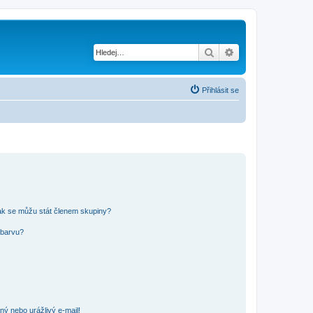
Hledat
Pokročilé hledání
Přihlásit se
ak se můžu stát členem skupiny?
 barvu?
ný nebo urážlivý e-mail!