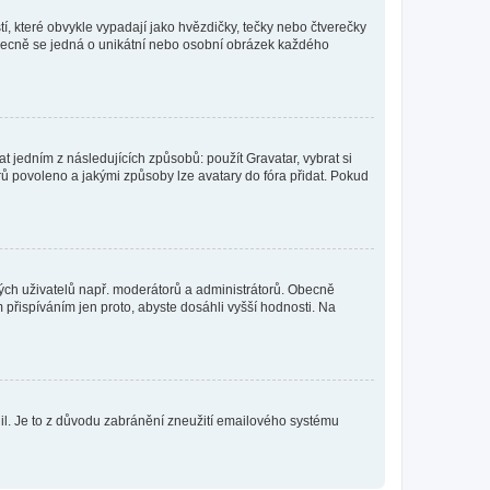
í, které obvykle vypadají jako hvězdičky, tečky nebo čtverečky
 a obecně se jedná o unikátní nebo osobní obrázek každého
t jedním z následujících způsobů: použít Gravatar, vybrat si
tarů povoleno a jakými způsoby lze avatary do fóra přidat. Pokud
itých uživatelů např. moderátorů a administrátorů. Obecně
přispíváním jen proto, abyste dosáhli vyšší hodnosti. Na
olil. Je to z důvodu zabránění zneužití emailového systému