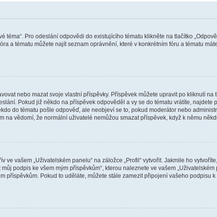
vé téma“. Pro odeslání odpovědi do existujícího tématu klikněte na tlačítko „Odpově
ra a tématu můžete najít seznam oprávnění, které v konkrétním fóru a tématu máte.
vat nebo mazat svoje vlastní příspěvky. Příspěvek můžete upravit po kliknutí na tla
ání. Pokud již někdo na příspěvek odpověděl a vy se do tématu vrátíte, najdete pod
ěkdo do tématu pošle odpověď, ale neobjeví se to, pokud moderátor nebo administr
osím na vědomí, že normální uživatelé nemůžou smazat příspěvek, když k němu něk
v ve vašem „Uživatelském panelu“ na záložce „Profil“ vytvořit. Jakmile ho vytvořít
jit můj podpis ke všem mým příspěvkům“, kterou naleznete ve vašem „Uživatelském p
im příspěvkům. Pokud to uděláte, můžete stále zamezit připojení vašeho podpisu k