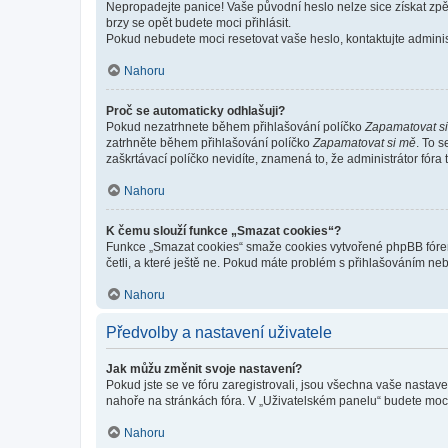
Nepropadejte panice! Vaše původní heslo nelze sice získat zpě
brzy se opět budete moci přihlásit.
Pokud nebudete moci resetovat vaše heslo, kontaktujte administ
Nahoru
Proč se automaticky odhlašuji?
Pokud nezatrhnete během přihlašování políčko
Zapamatovat s
zatrhněte během přihlašování políčko
Zapamatovat si mě
. To 
zaškrtávací políčko nevidíte, znamená to, že administrátor fóra 
Nahoru
K čemu slouží funkce „Smazat cookies“?
Funkce „Smazat cookies“ smaže cookies vytvořené phpBB fórem, 
četli, a které ještě ne. Pokud máte problém s přihlašováním 
Nahoru
Předvolby a nastavení uživatele
Jak můžu změnit svoje nastavení?
Pokud jste se ve fóru zaregistrovali, jsou všechna vaše nastav
nahoře na stránkách fóra. V „Uživatelském panelu“ budete moc
Nahoru