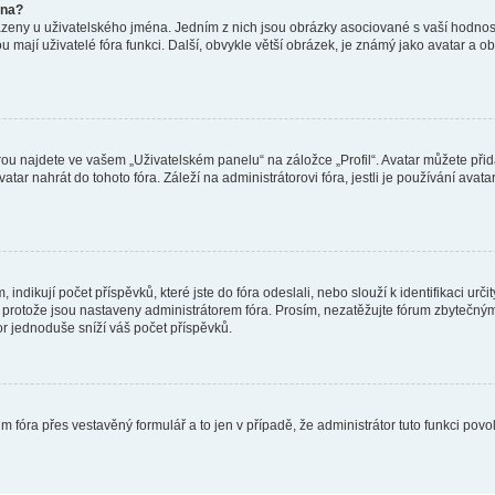
éna?
azeny u uživatelského jména. Jedním z nich jsou obrázky asociované s vaší hodnost
jakou mají uživatelé fóra funkci. Další, obvykle větší obrázek, je známý jako avatar
ou najdete ve vašem „Uživatelském panelu“ na záložce „Profil“. Avatar můžete přida
vatar nahrát do tohoto fóra. Záleží na administrátorovi fóra, jestli je používání ava
ndikují počet příspěvků, které jste do fóra odeslali, nebo slouží k identifikaci urč
protože jsou nastaveny administrátorem fóra. Prosím, nezatěžujte fórum zbytečným 
or jednoduše sníží váš počet příspěvků.
m fóra přes vestavěný formulář a to jen v případě, že administrátor tuto funkci pov