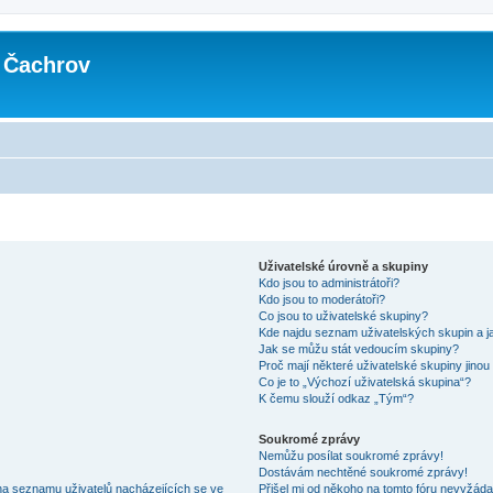
 Čachrov
Uživatelské úrovně a skupiny
Kdo jsou to administrátoři?
Kdo jsou to moderátoři?
Co jsou to uživatelské skupiny?
Kde najdu seznam uživatelských skupin a j
Jak se můžu stát vedoucím skupiny?
Proč mají některé uživatelské skupiny jinou
Co je to „Výchozí uživatelská skupina“?
K čemu slouží odkaz „Tým“?
Soukromé zprávy
Nemůžu posílat soukromé zprávy!
Dostávám nechtěné soukromé zprávy!
na seznamu uživatelů nacházejících se ve
Přišel mi od někoho na tomto fóru nevyžáda