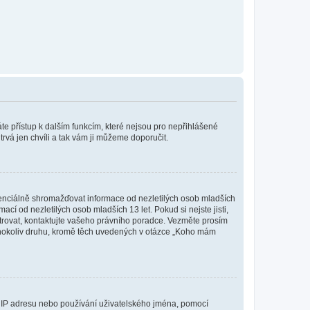
káte přístup k dalším funkcím, které nejsou pro nepřihlášené
trvá jen chvíli a tak vám ji můžeme doporučit.
enciálně shromažďovat informace od nezletilých osob mladších
í od nezletilých osob mladších 13 let. Pokud si nejste jisti,
istrovat, kontaktujte vašeho právního poradce. Vezměte prosím
kéhokoliv druhu, kromě těch uvedených v otázce „Koho mám
ši IP adresu nebo používání uživatelského jména, pomocí