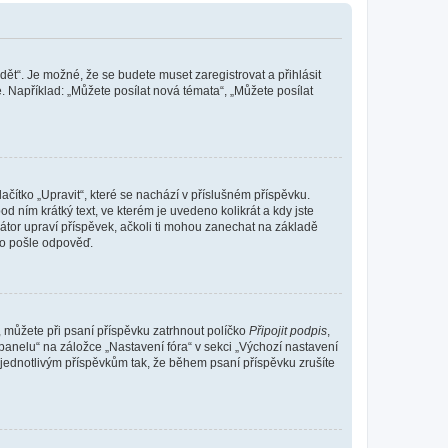
dět“. Je možné, že se budete muset zaregistrovat a přihlásit
 Například: „Můžete posílat nová témata“, „Můžete posílat
čítko „Upravit“, které se nachází v příslušném příspěvku.
 ním krátký text, ve kterém je uvedeno kolikrát a kdy jste
átor upraví příspěvek, ačkoli ti mohou zanechat na základě
do pošle odpověď.
e, můžete při psaní příspěvku zatrhnout políčko
Připojit podpis
,
anelu“ na záložce „Nastavení fóra“ v sekci „Výchozí nastavení
 jednotlivým příspěvkům tak, že během psaní příspěvku zrušíte