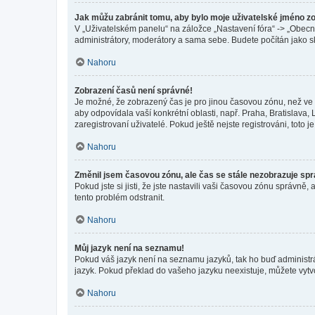
Jak můžu zabránit tomu, aby bylo moje uživatelské jméno z
V „Uživatelském panelu“ na záložce „Nastavení fóra“ -> „Obec
administrátory, moderátory a sama sebe. Budete počítán jako sk
Nahoru
Zobrazení časů není správné!
Je možné, že zobrazený čas je pro jinou časovou zónu, než ve k
aby odpovídala vaší konkrétní oblasti, např. Praha, Bratislav
zaregistrovaní uživatelé. Pokud ještě nejste registrováni, toto je
Nahoru
Změnil jsem časovou zónu, ale čas se stále nezobrazuje sp
Pokud jste si jisti, že jste nastavili vaši časovou zónu správn
tento problém odstranit.
Nahoru
Můj jazyk není na seznamu!
Pokud váš jazyk není na seznamu jazyků, tak ho buď administrát
jazyk. Pokud překlad do vašeho jazyku neexistuje, můžete vytv
Nahoru