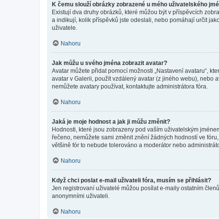
K čemu slouží obrázky zobrazené u mého uživatelského jm
Existují dva druhy obrázků, které můžou být v příspěvcích zobr
a indikují, kolik příspěvků jste odeslali, nebo pomáhají určit 
uživatele.
Nahoru
Jak můžu u svého jména zobrazit avatar?
Avatar můžete přidat pomocí možnosti „Nastavení avataru“, kter
avatar v Galerii, použít vzdálený avatar (z jiného webu), nebo a
nemůžete avatary používat, kontaktujte administrátora fóra.
Nahoru
Jaká je moje hodnost a jak ji můžu změnit?
Hodnosti, které jsou zobrazeny pod vaším uživatelským jménem, i
řečeno, nemůžete sami změnit znění žádných hodností ve fóru, 
většině fór to nebude tolerováno a moderátor nebo administrát
Nahoru
Když chci poslat e-mail uživateli fóra, musím se přihlásit?
Jen registrovaní uživatelé můžou posílat e-maily ostatním členů
anonymními uživateli.
Nahoru