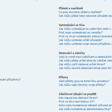
Přátelé a nepřátelé
Co jsou seznamy přátel a nepřátel?
Jak můžu přidat nebo odstranit uživatele d
Vyhledávání ve fóru
Jak můžu vyhledávat na celém fóru nebo v 
Proč moje vyhledávání nic nenašlo?
Proč se mi po vyhledávání zobrazí prázdná
Jak můžu vyhledat určité uživatele?
Jak můžu vyhledat svoje vlastní příspěvky
Sledování a záložky
Jaký je rozdíl mezi záložkami a sledováním
Jak můžu přidat určité téma do záložek neb
Jak můžu začít sledovat určité fórum?
Jak můžu ukončit sledování témat nebo fór
Přílohy
 psaní příspěvku?
Jaké přílohy jsou na tomto fóru povoleny?
Jak můžu najít všechny svoje přílohy?
Záležitosti týkající se phpBB
Kdo napsal toto diskusní fórum?
Proč ve fóru není funkce XY?
Koho mám kontaktovat ohledně stížnosti a/ne
Jak můžu kontaktovat administrátora fóra?