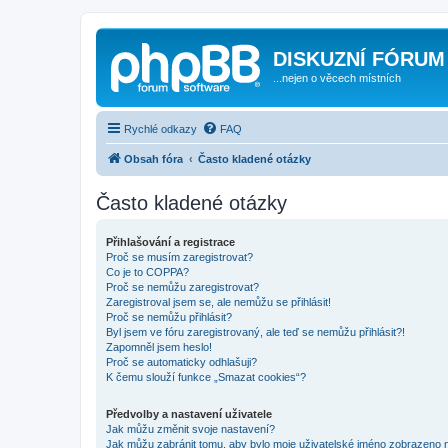
DISKUZNÍ FÓRUM
...nejen o věcech místních
Rychlé odkazy
FAQ
Obsah fóra
Často kladené otázky
Často kladené otázky
Přihlašování a registrace
Proč se musím zaregistrovat?
Co je to COPPA?
Proč se nemůžu zaregistrovat?
Zaregistroval jsem se, ale nemůžu se přihlásit!
Proč se nemůžu přihlásit?
Byl jsem ve fóru zaregistrovaný, ale teď se nemůžu přihlásit?!
Zapomněl jsem heslo!
Proč se automaticky odhlašuji?
K čemu slouží funkce „Smazat cookies“?
Předvolby a nastavení uživatele
Jak můžu změnit svoje nastavení?
Jak můžu zabránit tomu, aby bylo moje uživatelské jméno zobrazeno 