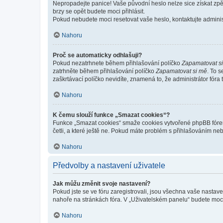
Nepropadejte panice! Vaše původní heslo nelze sice získat zpě
brzy se opět budete moci přihlásit.
Pokud nebudete moci resetovat vaše heslo, kontaktujte administ
Nahoru
Proč se automaticky odhlašuji?
Pokud nezatrhnete během přihlašování políčko
Zapamatovat s
zatrhněte během přihlašování políčko
Zapamatovat si mě
. To 
zaškrtávací políčko nevidíte, znamená to, že administrátor fóra 
Nahoru
K čemu slouží funkce „Smazat cookies“?
Funkce „Smazat cookies“ smaže cookies vytvořené phpBB fórem, 
četli, a které ještě ne. Pokud máte problém s přihlašováním 
Nahoru
Předvolby a nastavení uživatele
Jak můžu změnit svoje nastavení?
Pokud jste se ve fóru zaregistrovali, jsou všechna vaše nastav
nahoře na stránkách fóra. V „Uživatelském panelu“ budete moc
Nahoru