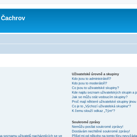
 Čachrov
Uživatelské úrovně a skupiny
Kdo jsou to administrátoři?
Kdo jsou to moderátoři?
Co jsou to uživatelské skupiny?
Kde najdu seznam uživatelských skupin a j
Jak se můžu stát vedoucím skupiny?
Proč mají některé uživatelské skupiny jinou
Co je to „Výchozí uživatelská skupina“?
K čemu slouží odkaz „Tým“?
Soukromé zprávy
Nemůžu posílat soukromé zprávy!
Dostávám nechtěné soukromé zprávy!
na seznamu uživatelů nacházejících se ve
Přišel mi od někoho na tomto fóru nevyžáda