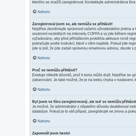
kterého se snažíš zaregistrovat. Kontaktujte administrátora fór
Nahoru
Zaregistroval jsem se, ale nemůžu se přihlásit!
Nejdříve zkontrolujte správnost vašeho uživatelského jména a 
soukromí nezletilých na internetu COPPA a vy jste během registr
vyžadováno, aby před přihlášením proběhla aktivace nově regis
pokračujte podle instrukcí, které v něm najdete. Pokud jste re
jste si jistí, že jste zadali správnou emailovou adresu, zkuste 
Nahoru
Proč se nemůžu přihlásit?
Existuje několik důvodů, proč k tomu může dojít. Nejdříve se ujis
zabanováni. Je také možné, že je na webu chyba v nastavení, k
Nahoru
Byl jsem ve fóru zaregistrovaný, ale teď se nemůžu přihlásit
Je možné, že administrátor z nějakého důvodu deaktivoval nebo 
databáze. Pokud je to váš případ, zaregistrujte se znovu a pokus
Nahoru
Zapomněl jsem heslo!