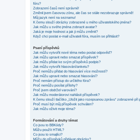
fóru?
Zobrazení časů není správné!
Změnil jsem časovou zónu, ale čas se stále nezobrazuje správně!
Můj jazyk není na seznamu!
K čemu slouží obrázky zobrazené u mého uživatelského jména?
Jak můžu u svého jména zobrazit avatar?
Jaká je moje hodnost a jak ji můžu změnit?
Když chci poslat e-mail uživateli fóra, musím se přihlásit?
Psaní příspěvků
Jak můžu vytvořit nové téma nebo poslat odpověď?
Jak můžu upravit nebo smazat příspěvek?
Jak můžu přidat ke svým příspěvků podpis?
Jak můžu vytvořit hlasování/anketu?
Proč nemůžu přidat do hlasování více možností?
Jak můžu upravit nebo smazat hlasování?
Proč nemám přístup do určitého fóra?
Proč nemůžu posílat přílohy?
Proč jsem obdržel varování?
Jak můžu moderátorovi nahlásit příspěvek?
K čemu slouží tlačítko „Uložit jako rozepsanou zprávu“ zobrazené při
Proč musí být můj příspěvek schválen?
Jak můžu oživit moje téma?
Formátování a druhy témat
Co jsou to BBKódy?
Můžu použít HTML?
Co jsou to smajlíci?
Můžu do příspěvků přidávat obrázky?