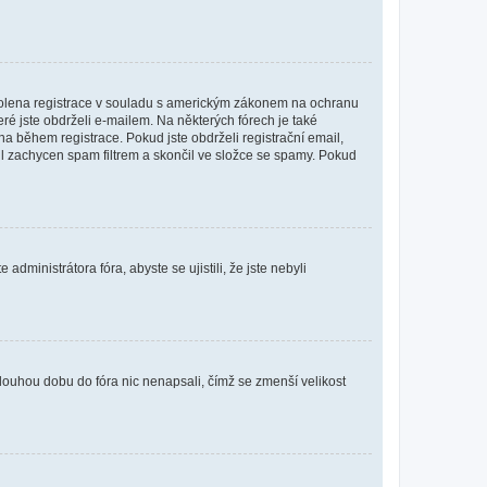
povolena registrace v souladu s americkým zákonem na ochranu
eré jste obdrželi e-mailem. Na některých fórech je také
 během registrace. Pokud jste obdrželi registrační email,
ail zachycen spam filtrem a skončil ve složce se spamy. Pokud
dministrátora fóra, abyste se ujistili, že jste nebyli
louhou dobu do fóra nic nenapsali, čímž se zmenší velikost