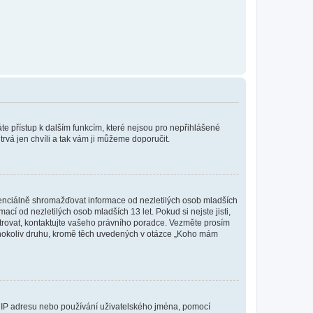
káte přístup k dalším funkcím, které nejsou pro nepřihlášené
trvá jen chvíli a tak vám ji můžeme doporučit.
enciálně shromažďovat informace od nezletilých osob mladších
í od nezletilých osob mladších 13 let. Pokud si nejste jisti,
istrovat, kontaktujte vašeho právního poradce. Vezměte prosím
kéhokoliv druhu, kromě těch uvedených v otázce „Koho mám
ši IP adresu nebo používání uživatelského jména, pomocí