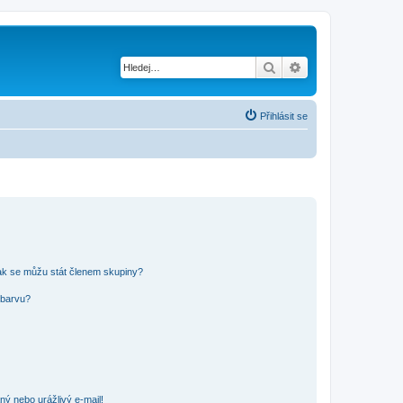
Hledat
Pokročilé hledání
Přihlásit se
ak se můžu stát členem skupiny?
 barvu?
ný nebo urážlivý e-mail!