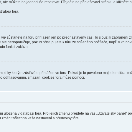
t, ale můžete ho jednoduše resetovat. Přejděte na přihlašovací stránku a klikněte
rátora fóra.
i mě
zůstanete na fóru přihlášen jen po přednastavený čas. To slouží k zabránění zn
se ale nedoporučuje, pokud přistupujete k fóru ze sdíleného počítače, např. v kniho
tuto funkci zakázal.
díky kterým zůstáváte přihlášen ve fóru. Pokud je to povoleno majitelem fóra, můž
nebo odhlašováním, smazání cookies fóra může pomoci.
ení uložena v databázi fóra. Pro jejich změnu přejděte na váš „Uživatelský panel“ p
i změnit všechna vaše nastavení a předvolby fóra.