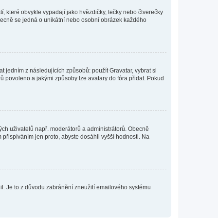
í, které obvykle vypadají jako hvězdičky, tečky nebo čtverečky
 a obecně se jedná o unikátní nebo osobní obrázek každého
t jedním z následujících způsobů: použít Gravatar, vybrat si
tarů povoleno a jakými způsoby lze avatary do fóra přidat. Pokud
itých uživatelů např. moderátorů a administrátorů. Obecně
přispíváním jen proto, abyste dosáhli vyšší hodnosti. Na
olil. Je to z důvodu zabránění zneužití emailového systému