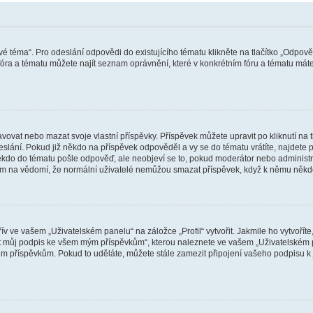
vé téma“. Pro odeslání odpovědi do existujícího tématu klikněte na tlačítko „Odpově
ra a tématu můžete najít seznam oprávnění, které v konkrétním fóru a tématu máte.
vat nebo mazat svoje vlastní příspěvky. Příspěvek můžete upravit po kliknutí na tla
ání. Pokud již někdo na příspěvek odpověděl a vy se do tématu vrátíte, najdete pod
ěkdo do tématu pošle odpověď, ale neobjeví se to, pokud moderátor nebo administr
osím na vědomí, že normální uživatelé nemůžou smazat příspěvek, když k němu něk
v ve vašem „Uživatelském panelu“ na záložce „Profil“ vytvořit. Jakmile ho vytvořít
jit můj podpis ke všem mým příspěvkům“, kterou naleznete ve vašem „Uživatelském p
im příspěvkům. Pokud to uděláte, můžete stále zamezit připojení vašeho podpisu k