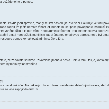
a a požádejte ho o pomoc.
hesla. Pokud jsou správné, mohly se stát následující dvě věci. Pokud je ve fóru 
ace zadali, že ještě nemáte třináct let, budete muset postupovat podle instrukcí, kt
trovaného účtu a to buď vámi, nebo administrátorem. Tato informace byla zobrazena
gistrační email neobdrželi, mohli jste zadat špatnou emailovou adresu, nebo byl em
s prosbou o pomoc kontaktovat administrátora fóra.
těte, že zadáváte správné uživatelské jméno a heslo. Pokud tomu tak je, kontaktujte a
terá by měla být odstraněna.
?!
smazal váš účet. Na některých fórech také pravidelně odstraňují uživatele, kteří d
te se více zapojit do diskuzí.