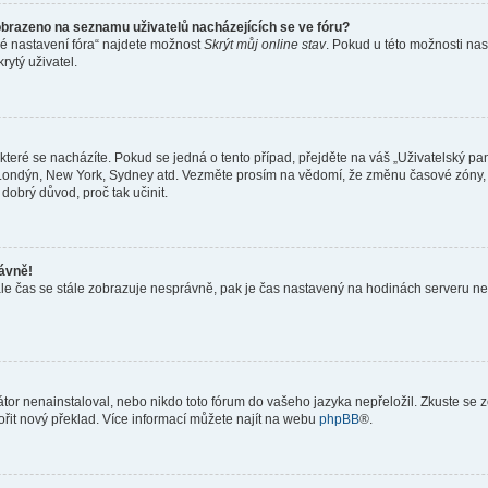
obrazeno na seznamu uživatelů nacházejících se ve fóru?
né nastavení fóra“ najdete možnost
Skrýt můj online stav
. Pokud u této možnosti nas
rytý uživatel.
teré se nacházíte. Pokud se jedná o tento případ, přejděte na váš „Uživatelský pa
a, Londýn, New York, Sydney atd. Vezměte prosím na vědomí, že změnu časové zóny, 
 dobrý důvod, proč tak učinit.
rávně!
ě, ale čas se stále zobrazuje nesprávně, pak je čas nastavený na hodinách serveru 
or nenainstaloval, nebo nikdo toto fórum do vašeho jazyka nepřeložil. Zkuste se ze
ořit nový překlad. Více informací můžete najít na webu
phpBB
®.