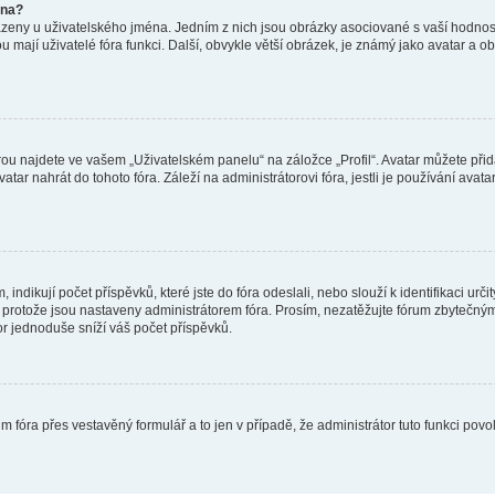
éna?
azeny u uživatelského jména. Jedním z nich jsou obrázky asociované s vaší hodnost
jakou mají uživatelé fóra funkci. Další, obvykle větší obrázek, je známý jako avatar
ou najdete ve vašem „Uživatelském panelu“ na záložce „Profil“. Avatar můžete přida
vatar nahrát do tohoto fóra. Záleží na administrátorovi fóra, jestli je používání ava
ndikují počet příspěvků, které jste do fóra odeslali, nebo slouží k identifikaci urč
protože jsou nastaveny administrátorem fóra. Prosím, nezatěžujte fórum zbytečným 
or jednoduše sníží váš počet příspěvků.
m fóra přes vestavěný formulář a to jen v případě, že administrátor tuto funkci pov