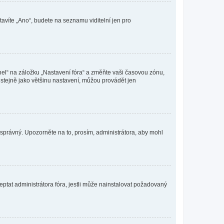
tavíte „Ano“, budete na seznamu viditelní jen pro
nel“ na záložku „Nastavení fóra“ a změňte vaši časovou zónu,
stejně jako většinu nastavení, můžou provádět jen
nesprávný. Upozorněte na to, prosím, administrátora, aby mohl
ptat administrátora fóra, jestli může nainstalovat požadovaný