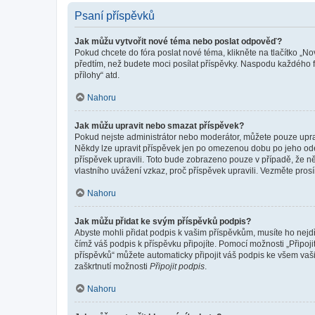
Psaní příspěvků
Jak můžu vytvořit nové téma nebo poslat odpověď?
Pokud chcete do fóra poslat nové téma, klikněte na tlačítko „No
předtím, než budete moci posílat příspěvky. Naspodu každého fó
přílohy“ atd.
Nahoru
Jak můžu upravit nebo smazat příspěvek?
Pokud nejste administrátor nebo moderátor, můžete pouze upravo
Někdy lze upravit příspěvek jen po omezenou dobu po jeho odesl
příspěvek upravili. Toto bude zobrazeno pouze v případě, že n
vlastního uvážení vzkaz, proč příspěvek upravili. Vezměte pr
Nahoru
Jak můžu přidat ke svým příspěvků podpis?
Abyste mohli přidat podpis k vašim příspěvkům, musíte ho nejdří
čímž váš podpis k příspěvku připojíte. Pomocí možnosti „Připo
příspěvků“ můžete automaticky připojit váš podpis ke všem vaš
zaškrtnutí možnosti
Připojit podpis
.
Nahoru