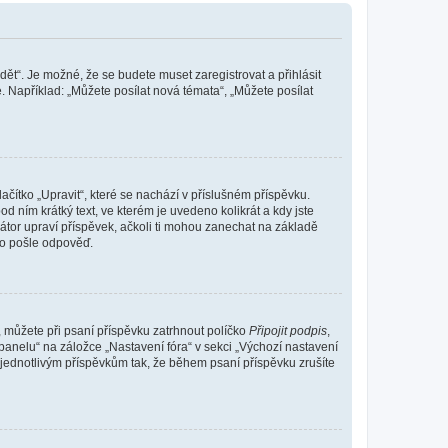
dět“. Je možné, že se budete muset zaregistrovat a přihlásit
 Například: „Můžete posílat nová témata“, „Můžete posílat
čítko „Upravit“, které se nachází v příslušném příspěvku.
 ním krátký text, ve kterém je uvedeno kolikrát a kdy jste
átor upraví příspěvek, ačkoli ti mohou zanechat na základě
do pošle odpověď.
e, můžete při psaní příspěvku zatrhnout políčko
Připojit podpis
,
anelu“ na záložce „Nastavení fóra“ v sekci „Výchozí nastavení
 jednotlivým příspěvkům tak, že během psaní příspěvku zrušíte