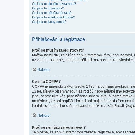
Co jsou to globální oznámení?
Co jsou to oznámení?
Co jsou to důležitá témata?
Co jsou to zamknutá témata?
Co jsou to ikony témat?
Přihlašování a registrace
Proč se musím zaregistrovat?
Možná nemusíte, záleží na administrátorovi fóra, jestli nastaví,
uživatele dostupné, jako je například možnost použití vlastních
Nahoru
Co je to COPPA?
COPPA je americký zákon z roku 1998 na ochranu soukromí nezl
13 let, získaly písemný souhlas rodičů nebo nějaké jiné potvrze
jestli se toto týká vás, jako někoho, kdo se zkouší zaregistro
na vědomí, že ani phpBB Limited ani majitelé tohoto fóra nem
kontaktovat ohledně stížnosti a/nebo právních záležitostí týkajíc
Nahoru
Proč se nemůžu zaregistrovat?
Je možné, že administrátor fóra zakázal registrace, aby zabrán