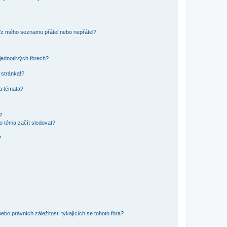
o/z mého seznamu přátel nebo nepřátel?
jednotlivých fórech?
 stránka!?
 a témata?
?
o téma začít sledovat?
?
bo právních záležitostí týkajících se tohoto fóra?