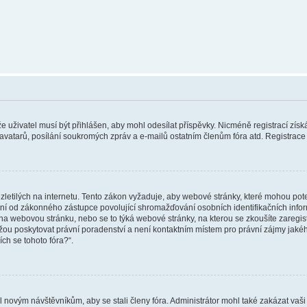
 že uživatel musí být přihlášen, aby mohl odesílat příspěvky. Nicméně registrací zís
 avatarů, posílání soukromých zpráv a e-mailů ostatním členům fóra atd. Registrace 
etilých na internetu. Tento zákon vyžaduje, aby webové stránky, které mohou pot
ní od zákonného zástupce povolující shromažďování osobních identifikačních informac
vat na webovou stránku, nebo se to týká webové stránky, na kterou se zkoušíte zareg
ůžou poskytovat právní poradenství a není kontaktním místem pro právní zájmy ja
ích se tohoto fóra?“.
il novým návštěvníkům, aby se stali členy fóra. Administrátor mohl také zakázat va