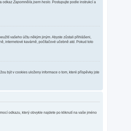
 na odkaz
Zapomněl/a jsem heslo
. Postupujte podle instrukcí a
eužití vašeho účtu někým jiným. Abyste zůstali přihlášeni,
vně, internetové kavárně, počítačové učebně atd. Pokud toto
ou být v cookies uloženy informace o tom, které příspěvky jste
omocí odkazu, který obvykle najdete po kliknutí na vaše jméno