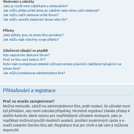
Sledování a záložky
Jaký je rozdíl mezi záložkami a sledováním?
Jak můžu přidat určité téma do záložek nebo téma začít sledovat?
Jak můžu začít sledovat určité fórum?
Jak můžu ukončit sledování témat nebo fór?
Přílohy
Jaké přílohy jsou na tomto fóru povoleny?
Jak můžu najít všechny svoje přílohy?
Záležitosti týkající se phpBB
Kdo napsal toto diskusní fórum?
Proč ve fóru není funkce XY?
Koho mám kontaktovat ohledně stížnosti a/nebo právních záležitostí týkajících se
tohoto fóra?
Jak můžu kontaktovat administrátora fóra?
Přihlašování a registrace
Proč se musím zaregistrovat?
Možná nemusíte, záleží na administrátorovi fóra, jestli nastaví, že uživatel musí
být přihlášen, aby mohl odesílat příspěvky. Nicméně registrací získáte přístup k
dalším funkcím, které nejsou pro nepřihlášené uživatele dostupné, jako je
například možnost použití vlastních avatarů, posílání soukromých zpráv a e-
mailů ostatním členům fóra atd. Registrace trvá jen chvíli a tak vám ji můžeme
doporučit.