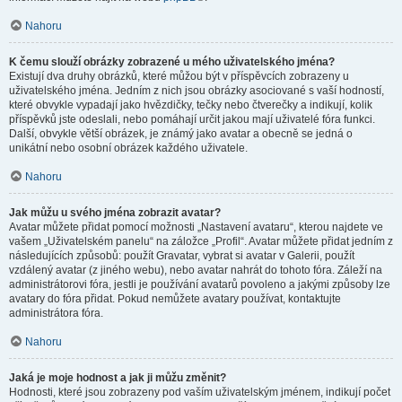
Nahoru
K čemu slouží obrázky zobrazené u mého uživatelského jména?
Existují dva druhy obrázků, které můžou být v příspěvcích zobrazeny u
uživatelského jména. Jedním z nich jsou obrázky asociované s vaší hodností,
které obvykle vypadají jako hvězdičky, tečky nebo čtverečky a indikují, kolik
příspěvků jste odeslali, nebo pomáhají určit jakou mají uživatelé fóra funkci.
Další, obvykle větší obrázek, je známý jako avatar a obecně se jedná o
unikátní nebo osobní obrázek každého uživatele.
Nahoru
Jak můžu u svého jména zobrazit avatar?
Avatar můžete přidat pomocí možnosti „Nastavení avataru“, kterou najdete ve
vašem „Uživatelském panelu“ na záložce „Profil“. Avatar můžete přidat jedním z
následujících způsobů: použít Gravatar, vybrat si avatar v Galerii, použít
vzdálený avatar (z jiného webu), nebo avatar nahrát do tohoto fóra. Záleží na
administrátorovi fóra, jestli je používání avatarů povoleno a jakými způsoby lze
avatary do fóra přidat. Pokud nemůžete avatary používat, kontaktujte
administrátora fóra.
Nahoru
Jaká je moje hodnost a jak ji můžu změnit?
Hodnosti, které jsou zobrazeny pod vaším uživatelským jménem, indikují počet