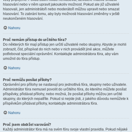
hlasování nebo v něm upravit jakoukoliv možnost. Pokud ale již uživatelé
hlasovali, jen administrátoři nebo moderátoři můžou upravit nebo smazat
hlasování. To zabrání tomu, aby byly možnosti hlasování změněny v ještě
neukončeném hlasování.
Nahoru
Proč nemám přístup do určitého fóra?
Do některých fór mají přístup jen určití uživatelé nebo skupiny. Abyste je mohli
zobrazit, číst, přispívat do nich nebo v nich provádět jiné akce, můžete
potřebovat speciální oprávnění. Kontaktujte administrátora fóra, aby vám
umožnil do fóra přístup.
Nahoru
Proč nemůžu posílat přílohy?
Oprávnění pro přílohy se nastavují pro jednotlivá fóra, skupiny nebo uživatele.
Administrátor fóra nemusel povolit do určitého fóra, do kterého můžete posílat
příspěvky, přidávat přílohy, nebo možná, že posílat přílohy můžou jen určité
skupiny, do kterých nepatříte. Pokud si nejste jisti, z jakého důvodu nemůžete k
příspěvkům přidávat přílohy, kontaktujte administrátora fóra.
Nahoru
Proč jsem obdržel varování?
Každý administrátor fóra má na svém fóru svoje vlastní pravidla. Pokud nějaké