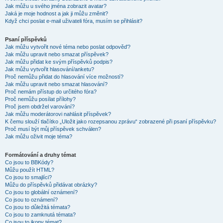
Jak můžu u svého jména zobrazit avatar?
Jaká je moje hodnost a jak ji můžu změnit?
Když chci poslat e-mail uživateli fóra, musím se přihlásit?
Psaní příspěvků
Jak můžu vytvořit nové téma nebo poslat odpověď?
Jak můžu upravit nebo smazat příspěvek?
Jak můžu přidat ke svým příspěvků podpis?
Jak můžu vytvořit hlasování/anketu?
Proč nemůžu přidat do hlasování více možností?
Jak můžu upravit nebo smazat hlasování?
Proč nemám přístup do určitého fóra?
Proč nemůžu posílat přílohy?
Proč jsem obdržel varování?
Jak můžu moderátorovi nahlásit příspěvek?
K čemu slouží tlačítko „Uložit jako rozepsanou zprávu“ zobrazené při psaní příspěvku?
Proč musí být můj příspěvek schválen?
Jak můžu oživit moje téma?
Formátování a druhy témat
Co jsou to BBKódy?
Můžu použít HTML?
Co jsou to smajlíci?
Můžu do příspěvků přidávat obrázky?
Co jsou to globální oznámení?
Co jsou to oznámení?
Co jsou to důležitá témata?
Co jsou to zamknutá témata?
Co jsou to ikony témat?