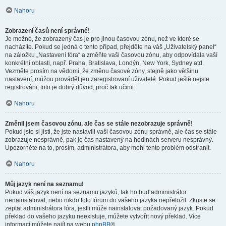
Nahoru
Zobrazení časů není správné!
Je možné, že zobrazený čas je pro jinou časovou zónu, než ve které se
nacházíte. Pokud se jedná o tento případ, přejděte na váš „Uživatelský panel“
na záložku „Nastavení fóra“ a změňte vaši časovou zónu, aby odpovídala vaší
konkrétní oblasti, např. Praha, Bratislava, Londýn, New York, Sydney atd.
Vezměte prosím na vědomí, že změnu časové zóny, stejně jako většinu
nastavení, můžou provádět jen zaregistrovaní uživatelé. Pokud ještě nejste
registrováni, toto je dobrý důvod, proč tak učinit.
Nahoru
Změnil jsem časovou zónu, ale čas se stále nezobrazuje správně!
Pokud jste si jisti, že jste nastavili vaši časovou zónu správně, ale čas se stále
zobrazuje nesprávně, pak je čas nastavený na hodinách serveru nesprávný.
Upozorněte na to, prosím, administrátora, aby mohl tento problém odstranit.
Nahoru
Můj jazyk není na seznamu!
Pokud váš jazyk není na seznamu jazyků, tak ho buď administrátor
nenainstaloval, nebo nikdo toto fórum do vašeho jazyka nepřeložil. Zkuste se
zeptat administrátora fóra, jestli může nainstalovat požadovaný jazyk. Pokud
překlad do vašeho jazyku neexistuje, můžete vytvořit nový překlad. Více
informací můžete najít na webu
phpBB
®.