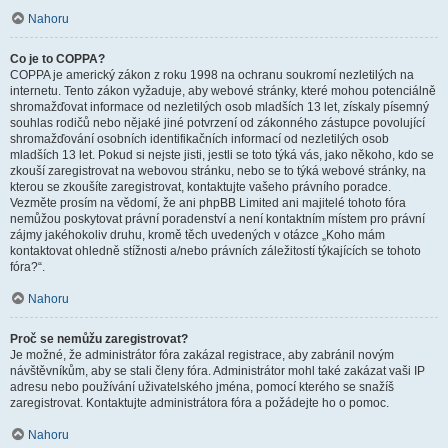
Nahoru
Co je to COPPA?
COPPA je americký zákon z roku 1998 na ochranu soukromí nezletilých na
internetu. Tento zákon vyžaduje, aby webové stránky, které mohou potenciálně
shromažďovat informace od nezletilých osob mladších 13 let, získaly písemný
souhlas rodičů nebo nějaké jiné potvrzení od zákonného zástupce povolující
shromažďování osobních identifikačních informací od nezletilých osob
mladších 13 let. Pokud si nejste jisti, jestli se toto týká vás, jako někoho, kdo se
zkouší zaregistrovat na webovou stránku, nebo se to týká webové stránky, na
kterou se zkoušíte zaregistrovat, kontaktujte vašeho právního poradce.
Vezměte prosím na vědomí, že ani phpBB Limited ani majitelé tohoto fóra
nemůžou poskytovat právní poradenství a není kontaktním místem pro právní
zájmy jakéhokoliv druhu, kromě těch uvedených v otázce „Koho mám
kontaktovat ohledně stížnosti a/nebo právních záležitostí týkajících se tohoto
fóra?“.
Nahoru
Proč se nemůžu zaregistrovat?
Je možné, že administrátor fóra zakázal registrace, aby zabránil novým
návštěvníkům, aby se stali členy fóra. Administrátor mohl také zakázat vaši IP
adresu nebo používání uživatelského jména, pomocí kterého se snažíš
zaregistrovat. Kontaktujte administrátora fóra a požádejte ho o pomoc.
Nahoru