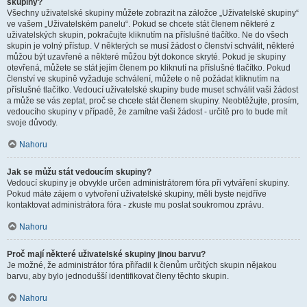
skupiny?
Všechny uživatelské skupiny můžete zobrazit na záložce „Uživatelské skupiny“
ve vašem „Uživatelském panelu“. Pokud se chcete stát členem některé z
uživatelských skupin, pokračujte kliknutím na příslušné tlačítko. Ne do všech
skupin je volný přístup. V některých se musí žádost o členství schválit, některé
můžou být uzavřené a některé můžou být dokonce skryté. Pokud je skupiny
otevřená, můžete se stát jejím členem po kliknutí na příslušné tlačítko. Pokud
členství ve skupině vyžaduje schválení, můžete o ně požádat kliknutím na
příslušné tlačítko. Vedoucí uživatelské skupiny bude muset schválit vaši žádost
a může se vás zeptat, proč se chcete stát členem skupiny. Neobtěžujte, prosím,
vedoucího skupiny v případě, že zamítne vaši žádost - určitě pro to bude mít
svoje důvody.
Nahoru
Jak se můžu stát vedoucím skupiny?
Vedoucí skupiny je obvykle určen administrátorem fóra při vytváření skupiny.
Pokud máte zájem o vytvoření uživatelské skupiny, měli byste nejdříve
kontaktovat administrátora fóra - zkuste mu poslat soukromou zprávu.
Nahoru
Proč mají některé uživatelské skupiny jinou barvu?
Je možné, že administrátor fóra přiřadil k členům určitých skupin nějakou
barvu, aby bylo jednodušší identifikovat členy těchto skupin.
Nahoru