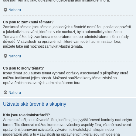
odeslání tématu jako důležitého udělována administrátorem fóra.
Nahoru
Co jsou to zamknutá témata?
Zamknutá témata jsou témata, do kterých uživatelé nemůžou posílat odpovědi
a jakékoliv hlasování, které se v nic nachází, bylo automaticky ukončeno.
Témata můžou být zamknuta moderátorem nebo administrátorem fóra z řady
důvodů. V závislosti na oprávněních, které vám udělil administrátor fóra,
můžete také mít možnost zamykat vlastní témata.
Nahoru
Co jsou to ikony témat?
Ikony témat jsou autory témat vybrané obrázky asociované s příspěvky, které
můžou indikovat jejich obsah. Možnost používat ikony témat závisí na
oprávněních nastavených administrátorem fóra.
Nahoru
Uživatelské úrovně a skupiny
Kdo jsou to administrátoři?
Administrátoři jsou uživatelé fóra, kteří mají nejvyšší úroveň kontroly nad celým
fórem. Tito členové můžou kontrolovat všechny aspekty fóra, včetně nastavení
oprávnění, banování uživatelů, vytváření uživatelských skupin nebo
moderátorů atd. a to v závislosti na oprávněních, která jsou jim udělena