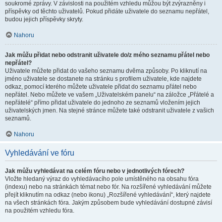
soukromé zprávy. V závislosti na použitém vzhledu můžou být zvýrazněny i
příspěvky od těchto uživatelů. Pokud přidáte uživatele do seznamu nepřátel,
budou jejich příspěvky skryty.
Nahoru
Jak můžu přidat nebo odstranit uživatele do/z mého seznamu přátel nebo
nepřátel?
Uživatele můžete přidat do vašeho seznamu dvěma způsoby. Po kliknutí na
jméno uživatele se dostanete na stránku s profilem uživatele, kde najdete
odkaz, pomocí kterého můžete uživatele přidat do seznamu přátel nebo
nepřátel. Nebo můžete ve vašem „Uživatelském panelu“ na záložce „Přátelé a
nepřátelé“ přímo přidat uživatele do jednoho ze seznamů vložením jejich
uživatelských jmen. Na stejné stránce můžete také odstranit uživatele z vašich
seznamů.
Nahoru
Vyhledávání ve fóru
Jak můžu vyhledávat na celém fóru nebo v jednotlivých fórech?
Vložte hledaný výraz do vyhledávacího pole umístěného na obsahu fóra
(indexu) nebo na stránkách témat nebo fór. Na rozšířené vyhledávání můžete
přejít kliknutím na odkaz (nebo ikonu) „Rozšířené vyhledávání“, který najdete
na všech stránkách fóra. Jakým způsobem bude vyhledávání dostupné závisí
na použitém vzhledu fóra.