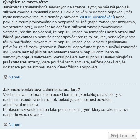
týkajících se tohoto fóra?
Jakýkoliv z administrátorů uvedených na stránce „Tým“, by měl být pro vaši
stížnost vhodnou kontaktní osobou. Pokud se vám nedostane odpovědi, měli
byste kontaktovat majitele domény (proveďte
WHOIS vyhledávání
) nebo,
pokud je fórum provozováno na bezplatné službě (např. Yahoo!, forumzdarma,
Webzdarma atd.), vedení nebo oddělení stížností tohoto provozovatele.
Vezměte, prosím, na vědomí, že phpBB Limited na tomto fóru
nemá absolutně
žádné pravomoci
a nemůže nést odpovědnost za to jak, kde, nebo kým je toto
fórum používáno. Nekontaktujte phpBB Limited v souvislosti s jakýmikoliv
právními záležitostmi (zastavení činnosti, odpovědnost, pomlouvačný komentář
atd.), které
nemají přímou souvislost
s webem phpBB.com, nebo se
samotným phpBB softwarem. Pokud pošlete e-mail phpBB Limited týkající se
jakákoliv třetí strany
, která používá tento software, můžete očekávat, že
dostanete pouze strohou, nebo vůbec žádnou odpověď.
Nahoru
Jak můžu kontaktovat administrátora fóra?
Všichni uživatelé fóra můžou použít formulář „Kontaktujte nás“, který se
nachází naspodu všech stránek, pokud je tato možnost povolena
administrátorem fóra.
Přihlášení uživatelé můžou také použít odkaz „Tým“, který se také nachází
naspodu všech stránek.
Nahoru
Přejít na