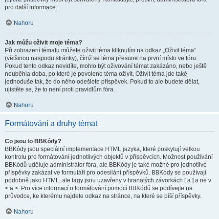
pro další informace.
Nahoru
Jak můžu oživit moje téma?
Při zobrazení tématu můžete oživit téma kliknutím na odkaz „Oživit téma“
(většinou naspodu stránky), čímž se téma přesune na první místo ve fóru.
Pokud tento odkaz nevidíte, mohlo být oživování témat zakázáno, nebo ještě
neuběhla doba, po které je povoleno téma oživit. Oživit téma jde také
jednoduše tak, že do něho odešlete příspěvek. Pokud to ale budete dělat,
ujistěte se, že to není proti pravidlům fóra.
Nahoru
Formátování a druhy témat
Co jsou to BBKódy?
BBKódy jsou speciální implementace HTML jazyka, které poskytují velkou
kontrolu pro formátování jednotlivých objektů v příspěvcích. Možnost používání
BBKódů uděluje administrátor fóra, ale BBKódy je také možné pro jednotlivé
příspěvky zakázat ve formuláři pro odesílání příspěvků. BBKódy se používají
podobně jako HTML, ale tagy jsou uzavřeny v hranatých závorkách [ a ] a ne v
< a >. Pro více informací o formátování pomocí BBKódů se podívejte na
průvodce, ke kterému najdete odkaz na stránce, na které se píší příspěvky.
Nahoru