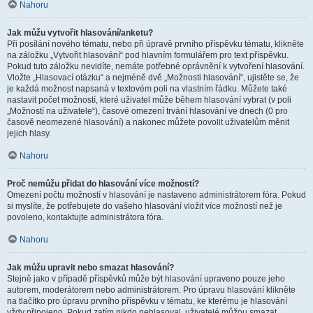
Nahoru
Jak můžu vytvořit hlasování/anketu?
Při posílání nového tématu, nebo při úpravě prvního příspěvku tématu, klikněte
na záložku „Vytvořit hlasování“ pod hlavním formulářem pro text příspěvku.
Pokud tuto záložku nevidíte, nemáte potřebné oprávnění k vytvoření hlasování.
Vložte „Hlasovací otázku“ a nejméně dvě „Možnosti hlasování“, ujistěte se, že
je každá možnost napsaná v textovém poli na vlastním řádku. Můžete také
nastavit počet možností, které uživatel může během hlasování vybrat (v poli
„Možností na uživatele“), časové omezení trvání hlasování ve dnech (0 pro
časově neomezené hlasování) a nakonec můžete povolit uživatelům měnit
jejich hlasy.
Nahoru
Proč nemůžu přidat do hlasování více možností?
Omezení počtu možností v hlasování je nastaveno administrátorem fóra. Pokud
si myslíte, že potřebujete do vašeho hlasování vložit více možností než je
povoleno, kontaktujte administrátora fóra.
Nahoru
Jak můžu upravit nebo smazat hlasování?
Stejně jako v případě příspěvků může být hlasování upraveno pouze jeho
autorem, moderátorem nebo administrátorem. Pro úpravu hlasování klikněte
na tlačítko pro úpravu prvního příspěvku v tématu, ke kterému je hlasování
vždy připojeno. Pokud zatím nikdo nehlasoval, uživatelé můžou smazat