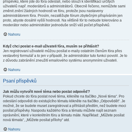
příspěvků, které jste do fóra odeslali, nebo slouží k identifikaci určitých
uživatelů např. moderátorů a administrátorů. Obecně řečeno, nemůžete sami
změnit znění žádných hodností ve fóru, protože jsou nastaveny
administrátorem fóra. Prosím, nezatěžujte fórum zbytečným přispíváním jen
proto, abyste dosáhli vyšší hodnosti. Na většině fór to nebude tolerováno a
moderátor nebo administrátor jednoduše sníží váš počet příspěvků.
Nahoru
Když chci poslat e-mail uživateli fóra, musím se přihlásit?
Jen registrovaní uživatelé můžou posílat e-maily ostatním členům fóra přes
vestavěný formulář a to jen v případě, že administrátor tuto funkci povolil. Je to
z důvodu zabránění zneužití emailového systému anonymními uživateli.
Nahoru
Psaní příspěvků
Jak můžu vytvořit nové téma nebo poslat odpověď?
Pokud chcete do fóra poslat nové téma, klikněte na tlačítko „Nové téma“. Pro
odeslání odpovědi do existujícího tématu klikněte na tlačítko „Odpovědět“. Je
možné, že se budete muset zaregistrovat a přihlásit předtím, než budete moci
posílat příspěvky. Naspodu každého fóra a tématu můžete najít seznam
oprávnění, které v konkrétním fóru a tématu máte. Například: „Můžete posílat
nová témata“, „Můžete posílat přílohy“ atd.
Nahoru