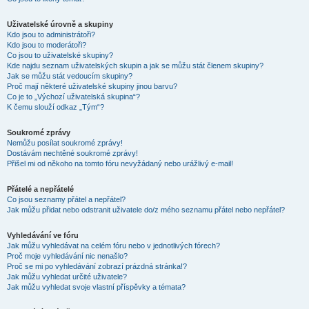
Uživatelské úrovně a skupiny
Kdo jsou to administrátoři?
Kdo jsou to moderátoři?
Co jsou to uživatelské skupiny?
Kde najdu seznam uživatelských skupin a jak se můžu stát členem skupiny?
Jak se můžu stát vedoucím skupiny?
Proč mají některé uživatelské skupiny jinou barvu?
Co je to „Výchozí uživatelská skupina“?
K čemu slouží odkaz „Tým“?
Soukromé zprávy
Nemůžu posílat soukromé zprávy!
Dostávám nechtěné soukromé zprávy!
Přišel mi od někoho na tomto fóru nevyžádaný nebo urážlivý e-mail!
Přátelé a nepřátelé
Co jsou seznamy přátel a nepřátel?
Jak můžu přidat nebo odstranit uživatele do/z mého seznamu přátel nebo nepřátel?
Vyhledávání ve fóru
Jak můžu vyhledávat na celém fóru nebo v jednotlivých fórech?
Proč moje vyhledávání nic nenašlo?
Proč se mi po vyhledávání zobrazí prázdná stránka!?
Jak můžu vyhledat určité uživatele?
Jak můžu vyhledat svoje vlastní příspěvky a témata?