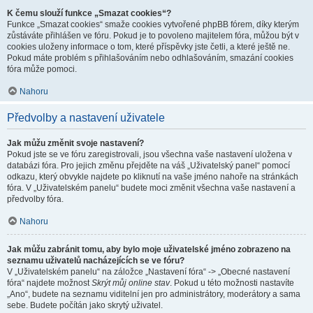
K čemu slouží funkce „Smazat cookies“?
Funkce „Smazat cookies“ smaže cookies vytvořené phpBB fórem, díky kterým
zůstáváte přihlášen ve fóru. Pokud je to povoleno majitelem fóra, můžou být v
cookies uloženy informace o tom, které příspěvky jste četli, a které ještě ne.
Pokud máte problém s přihlašováním nebo odhlašováním, smazání cookies
fóra může pomoci.
Nahoru
Předvolby a nastavení uživatele
Jak můžu změnit svoje nastavení?
Pokud jste se ve fóru zaregistrovali, jsou všechna vaše nastavení uložena v
databázi fóra. Pro jejich změnu přejděte na váš „Uživatelský panel“ pomocí
odkazu, který obvykle najdete po kliknutí na vaše jméno nahoře na stránkách
fóra. V „Uživatelském panelu“ budete moci změnit všechna vaše nastavení a
předvolby fóra.
Nahoru
Jak můžu zabránit tomu, aby bylo moje uživatelské jméno zobrazeno na
seznamu uživatelů nacházejících se ve fóru?
V „Uživatelském panelu“ na záložce „Nastavení fóra“ -> „Obecné nastavení
fóra“ najdete možnost
Skrýt můj online stav
. Pokud u této možnosti nastavíte
„Ano“, budete na seznamu viditelní jen pro administrátory, moderátory a sama
sebe. Budete počítán jako skrytý uživatel.