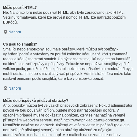
Můžu použít HTML?
Ne. Na tomto fóru nelze používat HTML, aby bylo zpracováno jako HTML.
Většinu formátování, které lze provést pomocí HTML, lze nahradit použitím
BBKódů.
Nahoru
Co jsou to smajlíci?
Smajlíci nebo emotikony jsou malé obrázky, které můžou být použity k
vyjádření pocitů a vytvořeny za použití krátkého kódu, např. kód :) znamená
radost a kód :( znamená smutek. Úplný seznam smajlíků najdete na formuláři,
na kterém se tvoří zprávy a příspěvky. Pokuste se nepoužívat smajlíky v příliš
velkém počtu, protože můžou způsobit nečitelnost příspěvku a moderátoři by je
mohli odstranit, nebo smazat celý váš příspěvek. Administrátor fóra může také
nastavit omezení počtu smajlíků, které lze v příspěvku použít.
Nahoru
Můžu do příspěvků přidávat obrázky?
Ano, obrázky můžou být ve vašich příspěvcích zobrazeny. Pokud administrátor
povolil ve fóru používání příloh, budete moci nahrát obrázek do fóra. V
opačném případě musíte odkázat na obrázek, který se nachází na veřejně
přístupném webovém serveru, např. http://www.priklad.cz/muj-obrazek.gif.
Nemůžete odkázat na obrázek uložený ve vašem vlastním počítači (pokud to
není veřejně přístupný server) ani na obrázky uložené za nějakým
autentizačním mechanizmem, např. v e-mailech na seznamu.cz nebo v