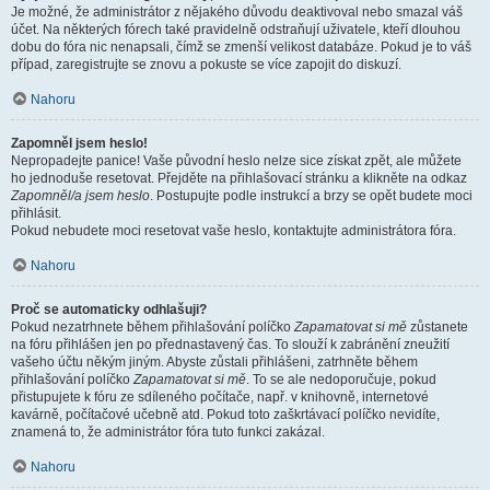
Je možné, že administrátor z nějakého důvodu deaktivoval nebo smazal váš
účet. Na některých fórech také pravidelně odstraňují uživatele, kteří dlouhou
dobu do fóra nic nenapsali, čímž se zmenší velikost databáze. Pokud je to váš
případ, zaregistrujte se znovu a pokuste se více zapojit do diskuzí.
Nahoru
Zapomněl jsem heslo!
Nepropadejte panice! Vaše původní heslo nelze sice získat zpět, ale můžete
ho jednoduše resetovat. Přejděte na přihlašovací stránku a klikněte na odkaz
Zapomněl/a jsem heslo
. Postupujte podle instrukcí a brzy se opět budete moci
přihlásit.
Pokud nebudete moci resetovat vaše heslo, kontaktujte administrátora fóra.
Nahoru
Proč se automaticky odhlašuji?
Pokud nezatrhnete během přihlašování políčko
Zapamatovat si mě
zůstanete
na fóru přihlášen jen po přednastavený čas. To slouží k zabránění zneužití
vašeho účtu někým jiným. Abyste zůstali přihlášeni, zatrhněte během
přihlašování políčko
Zapamatovat si mě
. To se ale nedoporučuje, pokud
přistupujete k fóru ze sdíleného počítače, např. v knihovně, internetové
kavárně, počítačové učebně atd. Pokud toto zaškrtávací políčko nevidíte,
znamená to, že administrátor fóra tuto funkci zakázal.
Nahoru