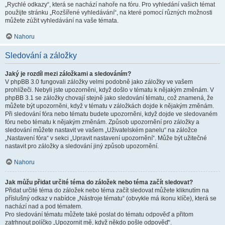
„Rychlé odkazy“, která se nachází nahoře na fóru. Pro vyhledání vašich témat
použijte stránku „Rozšířené vyhledávání“, na které pomocí různých možnosti
můžete zúžit vyhledávání na vaše témata.
Nahoru
Sledování a záložky
Jaký je rozdíl mezi záložkami a sledováním?
V phpBB 3.0 fungovali záložky velmi podobně jako záložky ve vašem
prohlížeči. Nebyli jste upozorněni, když došlo v tématu k nějakým změnám. V
phpBB 3.1 se záložky chovají stejně jako sledování tématu, což znamená, že
můžete být upozorněni, když v tématu v záložkách dojde k nějakým změnám.
Při sledování fóra nebo tématu budete upozorněni, když dojde ve sledovaném
fóru nebo tématu k nějakým změnám. Způsob upozornění pro záložky a
sledování můžete nastavit ve vašem „Uživatelském panelu“ na záložce
„Nastavení fóra“ v sekci „Upravit nastavení upozornění“. Může být užitečné
nastavit pro záložky a sledování jiný způsob upozornění.
Nahoru
Jak můžu přidat určité téma do záložek nebo téma začít sledovat?
Přidat určité téma do záložek nebo téma začít sledovat můžete kliknutím na
příslušný odkaz v nabídce „Nástroje tématu“ (obvykle má ikonu klíče), která se
nachází nad a pod tématem.
Pro sledování tématu můžete také poslat do tématu odpověď a přitom
zatrhnout políčko „Upozornit mě, když někdo pošle odpověď“.