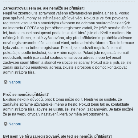
Zaregistroval jsem se, ale nemůžu se přihlásit!
Nejdříve zkontrolujte správnost vašeho uživatelského jména a hesla. Pokud
jsou správné, mohly se stát následující dvě věci. Pokud je ve fóru povolena
registrace v souladu s americkým zákonem na ochranu soukromí nezletilých
na internetu COPPA a vy jste během registrace zadali, že ještě nemáte třináct
let, budete muset postupovat podle instrukcí, které jste obdrželi e-mailem. Na
některých fórech je také vyžadováno, aby před přihlášením proběhla aktivace
nově registrovaného účtu a to buď vámi, nebo administrátorem. Tato informace
byla zobrazena během registrace. Pokud jste obdrželi registrační email,
pokračujte podle instrukcí, které v něm najdete. Pokud jste registrační email
neobdrželi, mohli jste zadat špatnou emailovou adresu, nebo byl email
zachycen spam filtrem a skončil ve složce se spamy. Pokud jste si jistí, že jste
zadali správnou emailovou adresu, zkuste s prosbou o pomoc kontaktovat
administrátora fóra.
Nahoru
Proč se nemůžu přihlásit?
Existuje několik důvodů, proč k tomu může dojít. Nejdříve se ujistěte, že
zadáváte správné uživatelské jméno a heslo. Pokud tomu tak je, kontaktujte
administrátora fóra, abyste se ujistili, že jste nebyli zabanováni. Je také možné,
že je na webu chyba v nastavení, která by měla být odstraněna.
Nahoru
Byl jsem ve fóru zaregistrovaný, ale teď se nemůžu přihlásit?!