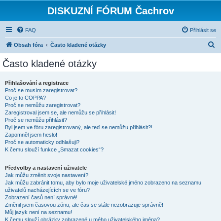
DISKUZNÍ FÓRUM Čachrov
FAQ
Přihlásit se
H
Obsah fóra
Často kladené otázky
l
Často kladené otázky
e
d
Přihlašování a registrace
Proč se musím zaregistrovat?
a
Co je to COPPA?
t
Proč se nemůžu zaregistrovat?
Zaregistroval jsem se, ale nemůžu se přihlásit!
Proč se nemůžu přihlásit?
Byl jsem ve fóru zaregistrovaný, ale teď se nemůžu přihlásit?!
Zapomněl jsem heslo!
Proč se automaticky odhlašuji?
K čemu slouží funkce „Smazat cookies“?
Předvolby a nastavení uživatele
Jak můžu změnit svoje nastavení?
Jak můžu zabránit tomu, aby bylo moje uživatelské jméno zobrazeno na seznamu
uživatelů nacházejících se ve fóru?
Zobrazení časů není správné!
Změnil jsem časovou zónu, ale čas se stále nezobrazuje správně!
Můj jazyk není na seznamu!
K čemu slouží obrázky zobrazené u mého uživatelského jména?