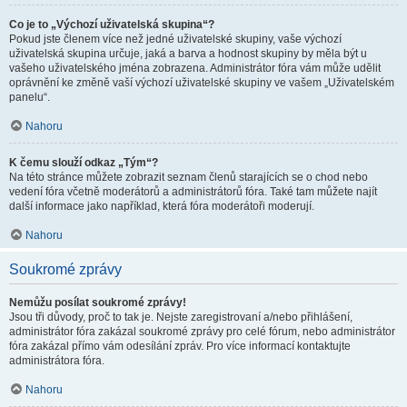
Co je to „Výchozí uživatelská skupina“?
Pokud jste členem více než jedné uživatelské skupiny, vaše výchozí
uživatelská skupina určuje, jaká a barva a hodnost skupiny by měla být u
vašeho uživatelského jména zobrazena. Administrátor fóra vám může udělit
oprávnění ke změně vaší výchozí uživatelské skupiny ve vašem „Uživatelském
panelu“.
Nahoru
K čemu slouží odkaz „Tým“?
Na této stránce můžete zobrazit seznam členů starajících se o chod nebo
vedení fóra včetně moderátorů a administrátorů fóra. Také tam můžete najít
další informace jako například, která fóra moderátoři moderují.
Nahoru
Soukromé zprávy
Nemůžu posílat soukromé zprávy!
Jsou tři důvody, proč to tak je. Nejste zaregistrovaní a/nebo přihlášení,
administrátor fóra zakázal soukromé zprávy pro celé fórum, nebo administrátor
fóra zakázal přímo vám odesílání zpráv. Pro více informací kontaktujte
administrátora fóra.
Nahoru