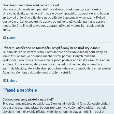
Dostávám nechtěné soukromé zprávy!
Ve vašem „Uživatelském panelu“ na záložce „Soukromé zprávy“ v sekci
„Pravidla, složky a nastavení“ můžete vytvořit pravidlo, pomocí kterého budou
zprávy od určeného uživatele nebo uživatelů automaticky smazány. Pokud
dostáváte urážlivé soukromé zprávy od určitého uživatele, nahlaste zprávy
moderátorům. Ti mají pravomoc zabránit uživateli v odesílání soukromých
zpráv.
Nahoru
Přišel mi od někoho na tomto fóru nevyžádaný nebo urážlivý e-mail!
Je nám líto, že se vám to stalo. Formulář pro odesílání e-mailů používaný na
tomto fóru obsahuje obranné mechanismy, pomocí kterých můžeme
vystopovat, kdo posílá takové emaily, proto pošlete administrátorovi fóra email
s úplnou kopií emailu, který vám přišel. Je velmi důležité, aby v něm byly
zahrnuty hlavičky, které obsahují podrobné údaje o uživateli, který email poslal.
Administrátor fóra pak bude moci problém vyřešit.
Nahoru
Přátelé a nepřátelé
Co jsou seznamy přátel a nepřátel?
Tyto seznamy můžete použít k rozdělení ostatních členů fóra. Uživatelé přidáni
do vašeho seznamu přátel budou zobrazeni ve vašem uživatelském panelu,
abyste k nim měli rychlý přístup, viděli jejich online stav a mohli jim posílat