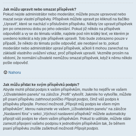
Jak můžu upravit nebo smazat příspěvek?
Pokud nejste administrátor nebo moderátor, můžete pouze upravovat nebo
mazat svoje vlastní příspěvky. Příspěvek můžete upravit po kliknutí na tlačítko
„Upravit“, které se nachází v příslušném příspěvku. Někdy lze upravit příspěvek
jen po omezenou dobu po jeho odeslání. Pokud již někdo na příspěvek
odpověděl a vy se do tématu vrátíte, najdete pod ním krátký text, ve kterém je
uvedeno kolikrát a kdy jste příspěvek upravili. Toto bude zobrazeno pouze v
případě, že někdo do tématu pošle odpověď, ale neobjeví se to, pokud
moderátor nebo administrátor upraví příspěvek, ačkoli ti mohou zanechat na
základě vlastního uvážení vzkaz, proč příspěvek upravili. Vezměte prosím na
vědomí, že normální uživatelé nemůžou smazat příspěvek, když k němu někdo
pošle odpověď.
Nahoru
Jak můžu přidat ke svým příspěvků podpis?
Abyste mohli přidat podpis k vašim příspěvkům, musíte ho nejdřív ve vašem
„Uživatelském panelu“ na záložce „Profil“ vytvořit. Jakmile ho vytvoříte, můžete
při psaní příspěvku zatrhnout políčko
Připojit podpis
, čímž váš podpis k
příspěvku připojíte. Pomocí možnosti „Připojit můj podpis ke všem mým
příspěvkům“, kterou naleznete ve vašem „Uživatelském panelu“ na záložce
„Nastavení fóra“ v sekci „Výchozí nastavení příspěvků“ můžete automaticky
připojit váš podpis ke všem vašim příspěvkům. Pokud to uděláte, můžete stále
zamezit připojení vašeho podpisu k jednotlivým příspěvkům tak, že během
psaní příspěvku zrušíte zaškrtnutí možnosti
Připojit podpis
.