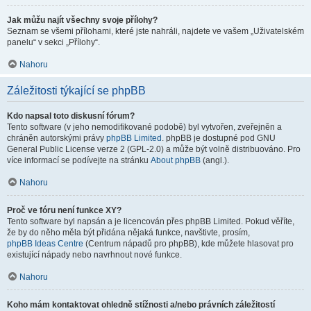
Jak můžu najít všechny svoje přílohy?
Seznam se všemi přílohami, které jste nahráli, najdete ve vašem „Uživatelském
panelu“ v sekci „Přílohy“.
Nahoru
Záležitosti týkající se phpBB
Kdo napsal toto diskusní fórum?
Tento software (v jeho nemodifikované podobě) byl vytvořen, zveřejněn a
chráněn autorskými právy
phpBB Limited
. phpBB je dostupné pod GNU
General Public License verze 2 (GPL-2.0) a může být volně distribuováno. Pro
více informací se podívejte na stránku
About phpBB
(angl.).
Nahoru
Proč ve fóru není funkce XY?
Tento software byl napsán a je licencován přes phpBB Limited. Pokud věříte,
že by do něho měla být přidána nějaká funkce, navštivte, prosím,
phpBB Ideas Centre
(Centrum nápadů pro phpBB), kde můžete hlasovat pro
existující nápady nebo navrhnout nové funkce.
Nahoru
Koho mám kontaktovat ohledně stížnosti a/nebo právních záležitostí