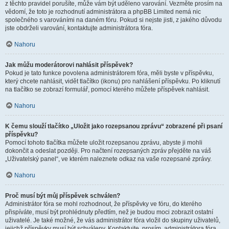
z těchto pravidel porušíte, může vám být uděleno varování. Vezměte prosím na
vědomí, že toto je rozhodnutí administrátora a phpBB Limited nemá nic
společného s varováními na daném fóru. Pokud si nejste jisti, z jakého důvodu
jste obdrželi varování, kontaktujte administrátora fóra.
Nahoru
Jak můžu moderátorovi nahlásit příspěvek?
Pokud je tato funkce povolena administrátorem fóra, měli byste v příspěvku,
který chcete nahlásit, vidět tlačítko (ikonu) pro nahlášení příspěvku. Po kliknutí
na tlačítko se zobrazí formulář, pomocí kterého můžete příspěvek nahlásit.
Nahoru
K čemu slouží tlačítko „Uložit jako rozepsanou zprávu“ zobrazené při psaní
příspěvku?
Pomocí tohoto tlačítka můžete uložit rozepsanou zprávu, abyste ji mohli
dokončit a odeslat později. Pro načtení rozepsaných zpráv přejděte na váš
„Uživatelský panel“, ve kterém naleznete odkaz na vaše rozepsané zprávy.
Nahoru
Proč musí být můj příspěvek schválen?
Administrátor fóra se mohl rozhodnout, že příspěvky ve fóru, do kterého
přispíváte, musí být prohlédnuty předtím, než je budou moci zobrazit ostatní
uživatelé. Je také možné, že vás administrátor fóra vložil do skupiny uživatelů,
jejichž příspěvky musí být schváleny. Kontaktujte, prosím, administrátora fóra