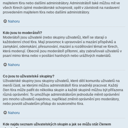
majitelem fóra nebo dalšími administrátory. Administrátoři také můžou mít ve
všech fórech úplné moderátorské schopnosti, opět v závislosti na nastavení
provedeném majitelem fóra nebo dalšími administrátory.
Nahoru
Kdo jsou to moderátoři?
Moderátoři jsou uživatelé (nebo skupiny uživatelů), kteří se starají o
každodenní chod fóra. Mají pravomoc k upravování a mazání příspěvků a
zamykání, odemykání, přesunování, mazání a rozdělování témat ve fórech,
která moderují. Obecně jsou moderátoři přítomni, aby zabraňovali uživatelů v
psaní mimo téma nebo v posílání hanlivých nebo urážlivých materiálů.
Nahoru
Co jsou to uživatelské skupiny?
Uživatelské skupiny jsou skupiny uživatelů, které dělí komunitu uživatelů na
menší části, se kterými můžou administrátoři fóra snadněji pracovat. Každý
člen fóra může patřit do několika skupin a každé skupině můžou být přiřazena
různá oprávnění. To umožňuje administrátorům jednoduše měnit oprávnění
pro mnoho uživatelů najednou, například změnit oprávnění pro moderátory,
nebo povolit uživatelům přístup do soukromého fóra.
Nahoru
Kde najdu seznam uživatelských skupin a jak se můžu stát členem